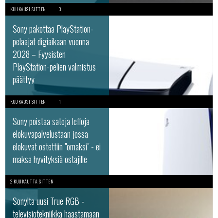
KUUKAUSI SITTEN
3
Sony pakottaa PlayStation-
pelaajat digiaikaan vuonna
2028 – Fyysisten
PlayStation-pelien valmistus
päättyy
KUUKAUSI SITTEN
1
Sony poistaa satoja leffoja
elokuvapalvelustaan jossa
elokuvat ostettiin "omaksi" - ei
maksa hyvityksiä ostajille
2 KUUKAUTTA SITTEN
Sonylta uusi True RGB -
televisiotekniikka haastamaan