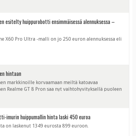
tten esitelty huippurobotti ensimmäisessä alennuksessa –
e X60 Pro Ultra -malli on jo 250 euron alennuksessa eli
een hintaan
en markkinoille korvaamaan meiltä katoavaa
en Realme GT 8 Pron saa nyt vaihtohyvityksellä puoleen
ti-imurin huippumallin hinta laski 450 euroa
ta on laskenut 1349 eurosta 899 euroon.