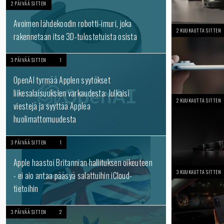
2 PÄIVÄÄ SITTEN
Avoimen lähdekoodin robotti-imuri, joka
2 KUUKAUTTA SITTEN
rakennetaan itse 3D-tulostetuista osista
3 PÄIVÄÄ SITTEN
1
OpenAI tyrmää Applen syytökset
liikesalaisuuksien varkaudesta: Julkaisi
2 KUUKAUTTA SITTEN
viestejä ja syyttää Applea
huolimattomuudesta
3 PÄIVÄÄ SITTEN
1
Apple haastoi Britannian hallituksen oikeuteen
3 KUUKAUTTA SITTEN
- ei aio antaa pääsyä salattuihin iCloud-
tietoihin
3 PÄIVÄÄ SITTEN
2