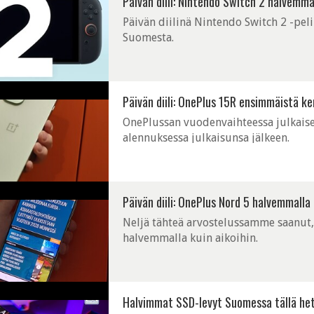
Päivän diili: Nintendo Switch 2 halvemm
Päivän diilinä Nintendo Switch 2 -pel
Suomesta.
Päivän diili: OnePlus 15R ensimmäistä k
OnePlussan vuodenvaihteessa julkais
alennuksessa julkaisunsa jälkeen.
Päivän diili: OnePlus Nord 5 halvemmalla 
Neljä tähteä arvostelussamme saanut, 
halvemmalla kuin aikoihin.
N
Halvimmat SSD-levyt Suomessa tällä het