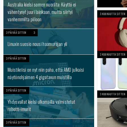
Australia kielsi somen nuorilta: Käyttö ei
vähentynyt juuri lainkaan, mutta siirtyi
3 KUUKAUTTA SITTEN
vanhemmilta piiloon
3 PÄIVÄÄ SITTEN
3
Linuxin suosio nousi haamurajan yli
3 KUUKAUTTA SITTEN
3 PÄIVÄÄ SITTEN
Muistikriisi on nyt niin paha, että AMD julkaisi
näytönohjaimen 4 gigatavun muistilla
3 PÄIVÄÄ SITTEN
3 KUUKAUTTA SITTEN
Yhdysvallat kielsi ulkomailla valmistetut
robotti-imurit
3 PÄIVÄÄ SITTEN