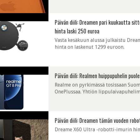
Päivän diili: Dreamen pari kuukautta si
hinta laski 250 euroa
Vasta kesäkuun alussa julkaistu Dream
hinta on laskenut 1299 euroon.
Päivän diili: Realmen huippupuhelin puol
Realme on pyrkimässä tosissaan Suom
OnePlussaa. Yhtiön lippulaivapuhelim
hintaan.
Päivän diili: Dreamen tämän vuoden robot
Dreame X60 Ultra -robotti-imurin hin