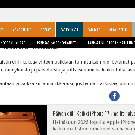
SET
ARVOSTELUT
OPPAAT
TARJOUKSET
PARHAAT
KESKUSTELU
HKÖPOTKULAUDAT
PARHAAT NÄYTÖNOHJAIMET
PARHAAT BLUETOOTH-KAIUTTIM
PÄIVÄN DIILI -TARJOUKSET
äivän diili
kokoaa yhteen paikkaan toimituksemme löytämät parh
a, kännyköistä ja palveluista ja julkaisemme ne kaikki tällä si
rantaan ja vaikka kirjanmerkkeihisi, jos haluat tarkistaa, olemm
Päivän diili: Kaikki iPhone 17 -mallit h
Heinäkuun 2026 lopulla Apple iPhone 1
kaikki malliston puhelimet sai halve