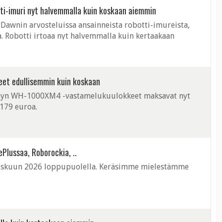
otti-imuri nyt halvemmalla kuin koskaan aiemmin
erDawnin arvosteluissa ansainneista robotti-imureista,
. Robotti irtoaa nyt halvemmalla kuin kertaakaan
eet edullisemmin kuin koskaan
Sonyn WH-1000XM4 -vastamelukuulokkeet maksavat nyt
179 euroa.
ePlussaa, Roborockia, ..
liskuun 2026 loppupuolella. Keräsimme mielestämme