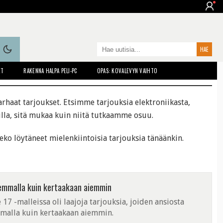
ET
RAKENNA HALPA PELI-PC
OPAS: KOVALEVYN VAIHTO
aat tarjoukset. Etsimme tarjouksia elektroniikasta,
vulla, sitä mukaa kuin niitä tutkaamme osuu.
eko löytäneet mielenkiintoisia tarjouksia tänäänkin.
alvemmalla kuin kertaakaan aiemmin
7 -malleissa oli laajoja tarjouksia, joiden ansiosta
mmalla kuin kertaakaan aiemmin.