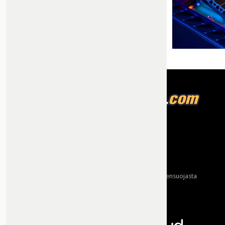
Tietoja meistä
Mainonta
Ota yhteyttä
Käyttöehdot ja tietoa yksityisyydensuojasta
Tietosuojaseloste
Yhteydet tarjoaa: