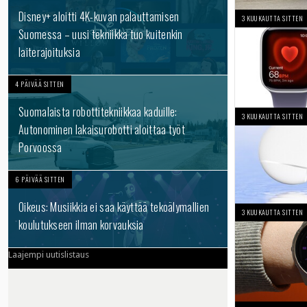
Disney+ aloitti 4K-kuvan palauttamisen
3 KUUKAUTTA SITTEN
Suomessa – uusi tekniikka tuo kuitenkin
laiterajoituksia
4 PÄIVÄÄ SITTEN
Suomalaista robottitekniikkaa kaduille:
3 KUUKAUTTA SITTEN
Autonominen lakaisurobotti aloittaa työt
Porvoossa
6 PÄIVÄÄ SITTEN
Oikeus: Musiikkia ei saa käyttää tekoälymallien
3 KUUKAUTTA SITTEN
koulutukseen ilman korvauksia
Laajempi uutislistaus