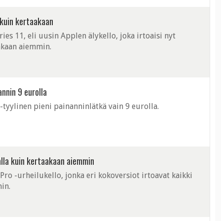
 kuin kertaakaan
es 11, eli uusin Applen älykello, joka irtoaisi nyt
akaan aiemmin.
annin 9 eurolla
tyylinen pieni painanninlätkä vain 9 eurolla.
alla kuin kertaakaan aiemmin
ro -urheilukello, jonka eri kokoversiot irtoavat kaikki
in.