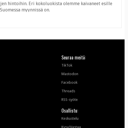
 hintoihin. Eri kokoluokista olemme kaivaneet esille
ä Suomessa myynnissä on.
Seuraa meitä:
TikTok
Mastodon
Facebook
Threads
RSS-syöte
Osallistu:
Keskustelu
Kysy/Vastaa