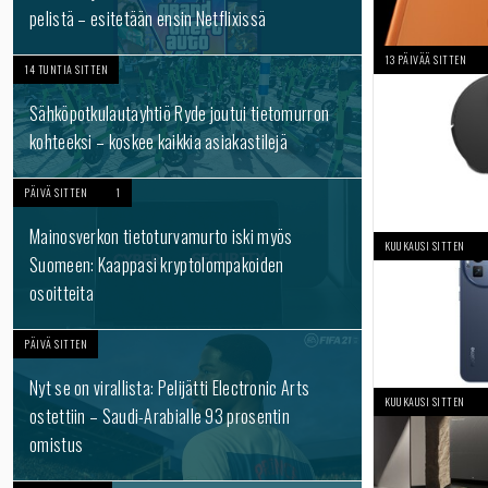
pelistä – esitetään ensin Netflixissä
13 PÄIVÄÄ SITTEN
14 TUNTIA SITTEN
Sähköpotkulautayhtiö Ryde joutui tietomurron
kohteeksi – koskee kaikkia asiakastilejä
PÄIVÄ SITTEN
1
Mainosverkon tietoturvamurto iski myös
KUUKAUSI SITTEN
Suomeen: Kaappasi kryptolompakoiden
osoitteita
PÄIVÄ SITTEN
Nyt se on virallista: Pelijätti Electronic Arts
KUUKAUSI SITTEN
ostettiin – Saudi-Arabialle 93 prosentin
omistus