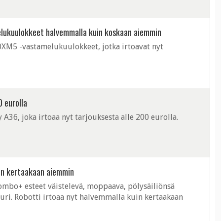
elukuulokkeet halvemmalla kuin koskaan aiemmin
XM5 -vastamelukuulokkeet, jotka irtoavat nyt
0 eurolla
A36, joka irtoaa nyt tarjouksesta alle 200 eurolla.
uin kertaakaan aiemmin
mbo+ esteet väistelevä, moppaava, pölysäiliönsä
uri. Robotti irtoaa nyt halvemmalla kuin kertaakaan