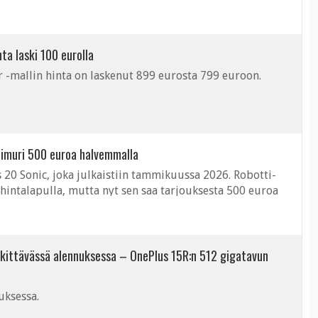
nta laski 100 eurolla
 -mallin hinta on laskenut 899 eurosta 799 euroon.
boimuri 500 euroa halvemmalla
20 Sonic, joka julkaistiin tammikuussa 2026. Robotti-
 hintalapulla, mutta nyt sen saa tarjouksesta 500 euroa
erkittävässä alennuksessa – OnePlus 15R:n 512 gigatavun
uksessa.