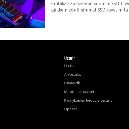
Hintakatsauksemme Suomen SSD-levyjen
kaikkein edullisimmat SSD-levyt mit
Osiot:
Uutiset
Arvostelut
Päivän diili
Mobiilialan uutiset
Kännyköiden tiedot ja vertailu
Oppaat