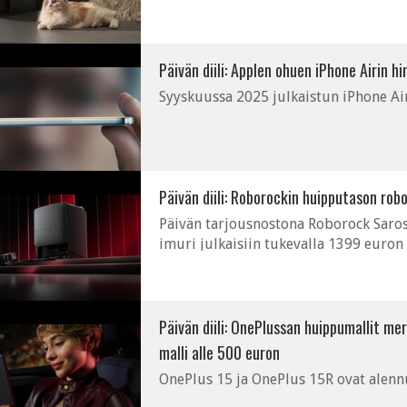
Päivän diili: Applen ohuen iPhone Airin hi
Syyskuussa 2025 julkaistun iPhone Air
Päivän diili: Roborockin huipputason ro
Päivän tarjousnostona Roborock Saros 
imuri julkaisiin tukevalla 1399 euron
halvemmalla.
Päivän diili: OnePlussan huippumallit m
malli alle 500 euron
OnePlus 15 ja OnePlus 15R ovat alenn