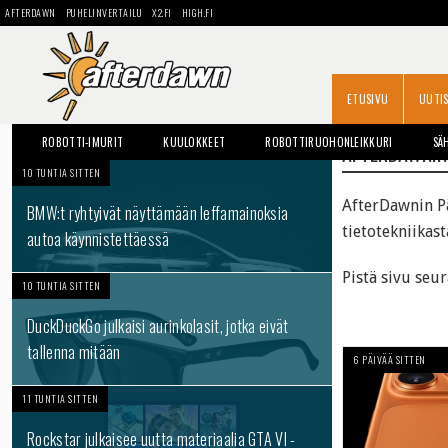
AFTERDAWN
PUHELINVERTAILU
X2.FI
HIGH.FI
ETUSIVU
UUTI
ROBOTTI-IMURIT
KUULOKKEET
ROBOTTIRUOHONLEIKKURI
SÄ
AFTERDAWNIN 
10 TUNTIA SITTEN
AfterDawnin
P
BMW:t ryhtyivät näyttämään leffamainoksia
tietotekniikast
autoa käynnistettäessä
Pistä sivu seu
10 TUNTIA SITTEN
DuckDuckGo julkaisi aurinkolasit, jotka eivät
tallenna mitään
6 PÄIVÄÄ SITTEN
11 TUNTIA SITTEN
Rockstar julkaisee uutta materiaalia GTA VI -