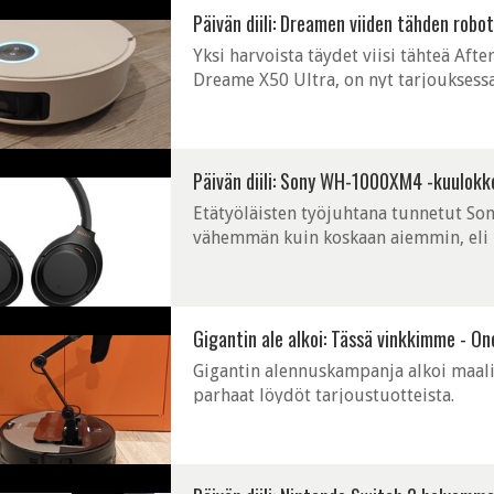
Päivän diili: Dreamen viiden tähden rob
Yksi harvoista täydet viisi tähteä Aft
Dreame X50 Ultra, on nyt tarjouksessa
aiemmin.
Päivän diili: Sony WH-1000XM4 -kuulokk
Etätyöläisten työjuhtana tunnetut 
vähemmän kuin koskaan aiemmin, eli 
Gigantin ale alkoi: Tässä vinkkimme - On
Gigantin alennuskampanja alkoi maa
parhaat löydöt tarjoustuotteista.