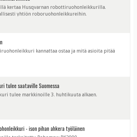
ällä kertaa Husqvarnan robottiruohonleikkurilla.
llisesti yhtiön roboruohonleikkureihin.
in
ohonleikkuri kannattaa ostaa ja mitä asioita pitää
uri tulee saataville Suomessa
uri tulee markkinoille 3. huhtikuuta alkaen.
onleikkuri - ison pihan ahkera työläinen