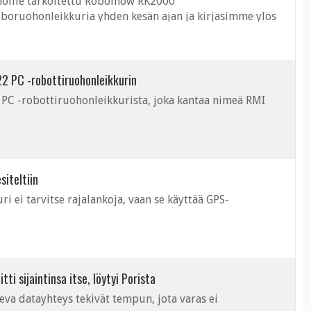
hoille tarkoitettu Robomow RK2000
boruohonleikkuria yhden kesän ajan ja kirjasimme ylös
itteesta kesän aikana havaitsimme.
2 PC -robottiruohonleikkurin
 PC -robottiruohonleikkurista, joka kantaa nimeä RMI
iteltiin
ei tarvitse rajalankoja, vaan se käyttää GPS-
tti sijaintinsa itse, löytyi Porista
eva datayhteys tekivät tempun, jota varas ei