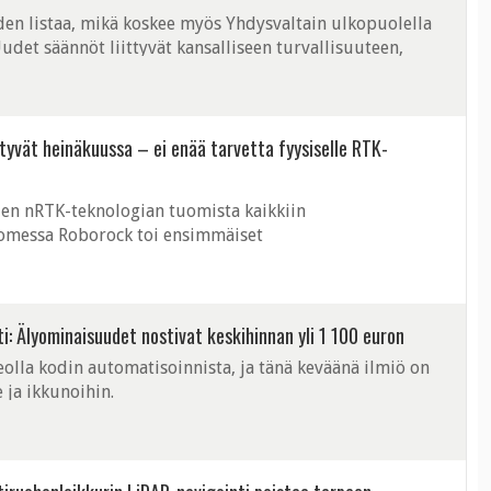
iden listaa, mikä koskee myös Yhdysvaltain ulkopuolella
udet säännöt liittyvät kansalliseen turvallisuuteen,
n toimia normaalisti.
tyvät heinäkuussa – ei enää tarvetta fyysiselle RTK-
en nRTK-teknologian tuomista kaikkiin
uomessa Roborock toi ensimmäiset
emmin keväällä.
ti: Älyominaisuudet nostivat keskihinnan yli 1 100 euron
olla kodin automatisoinnista, ja tänä keväänä ilmiö on
e ja ikkunoihin.