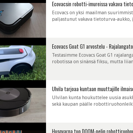
Ecovacsin robotti-imureissa vakava tiet
Ecovacs on yksi maailman suurimmista
paljastunut vakava tietoturva-aukko, 
vakoilukameroina.
Ecovacs Goat G1 arvostelu - Rajalangato
Testasimme Ecovacs Goat G1 rajalanga
robotissa on sinänsä fiksu, mutta liia
kokonaisuuden pahasti.
Ulvila tarjoaa kuntaan muuttajille ilmais
Ulvilan kunta houkuttelee uusia asukk
sekä kaupan päälle robottiruohonleikk
Husqvarna tuo DOOM-pelin robottiruohon