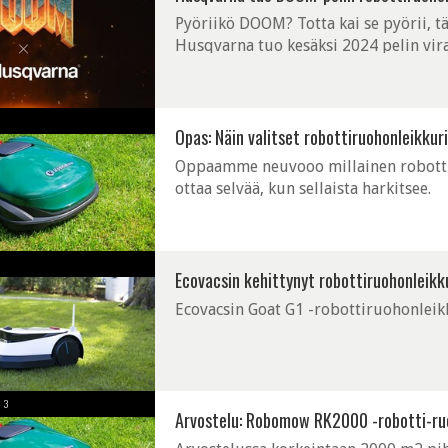
Pyöriikö DOOM? Totta kai se pyörii, t
Husqvarna tuo kesäksi 2024 pelin vira
Opas: Näin valitset robottiruohonleikkur
Oppaamme neuvooo millainen robottiru
ottaa selvää, kun sellaista harkitsee.
Ecovacsin kehittynyt robottiruohonleikk
Ecovacsin Goat G1 -robottiruohonleikk
3
Arvostelu: Robomow RK2000 -robotti-ruoh