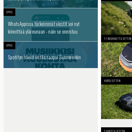
OPAS
WhatsAppissa tärkeimmät viestit voi nyt
kiinnittää yläreunaan - näin se onnistuu
11 KUUKAUTTA SITTEN
OPAS
Spotifyn häviötön tila saapui Suomeenkin
VUOSI SITTEN
2 VUOTTA SITTEN