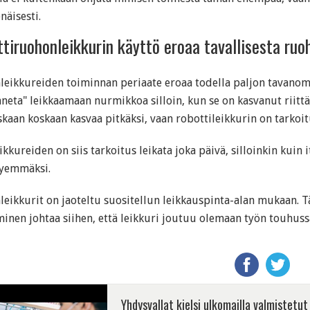
näisesti.
tiruohonleikkurin käyttö eroaa tavallisesta ruo
eikkureiden toiminnan periaate eroaa todella paljon tavanom
nneta" leikkaamaan nurmikkoa silloin, kun se on kasvanut riitt
skaan koskaan kasvaa pitkäksi, vaan robottileikkurin on tarkoitu
kkureiden on siis tarkoitus leikata joka päivä, silloinkin kuin i
yemmäksi.
eikkurit on jaoteltu suositellun leikkauspinta-alan mukaan. Täm
minen johtaa siihen, että leikkuri joutuu olemaan työn touhu
Yhdysvallat kielsi ulkomailla valmistetut