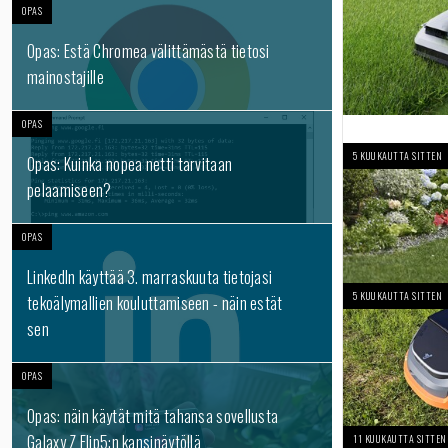
OPAS
Opas: Estä Chromea välittämästä tietosi
mainostajille
OPAS
5 KUUKAUTTA SITTEN
Opas: Kuinka nopea netti tarvitaan
pelaamiseen?
OPAS
LinkedIn käyttää 3. marraskuuta tietojasi
5 KUUKAUTTA SITTEN
tekoälymallien kouluttamiseen - näin estät
sen
OPAS
Opas: näin käytät mitä tahansa sovellusta
Galaxy Z Flip5:n kansinäytöllä
11 KUUKAUTTA SITTEN