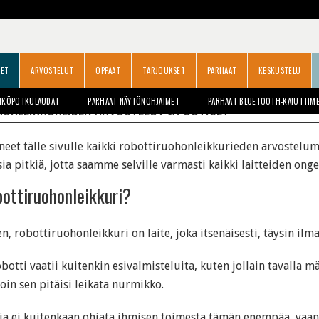
SET
ARVOSTELUT
OPPAAT
TARJOUKSET
PARHAAT
KESKUSTELU
HKÖPOTKULAUDAT
PARHAAT NÄYTÖNOHJAIMET
PARHAAT BLUETOOTH-KAIUTTIM
ONLEIKKUREIDEN ARVOSTELUT JA UUTISET
et tälle sivulle kaikki
robottiruohonleikkurieden arvostelu
ia pitkiä, jotta saamme selville varmasti kaikki laitteiden ong
bottiruohonleikkuri?
en, robottiruohonleikkuri on laite, joka itsenäisesti, täysin il
otti vaatii kuitenkin esivalmisteluita, kuten jollain tavalla mä
oin sen pitäisi leikata nurmikko.
ia ei kuitenkaan ohjata ihmisen toimesta tämän enempää, vaan 