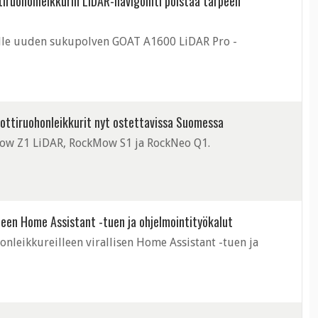
iruohonleikkurin LiDAR-navigointi poistaa tarpeen
lle uuden sukupolven GOAT A1600 LiDAR Pro -
ottiruohonleikkurit nyt ostettavissa Suomessa
ow Z1 LiDAR, RockMow S1 ja RockNeo Q1.
lleen Home Assistant -tuen ja ohjelmointityökalut
nleikkureilleen virallisen Home Assistant -tuen ja