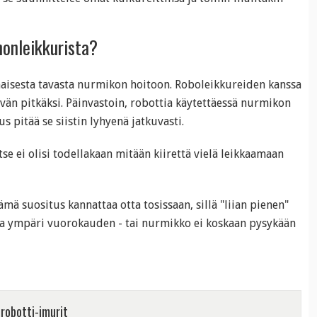
honleikkurista?
aisesta tavasta nurmikon hoitoon. Roboleikkureiden kanssa
ävän pitkäksi. Päinvastoin, robottia käytettäessä nurmikon
s pitää se siistin lyhyenä jatkuvasti.
tse ei olisi todellakaan mitään kiirettä vielä leikkaamaan
ä suositus kannattaa otta tosissaan, sillä "liian pienen"
ssa ympäri vuorokauden - tai nurmikko ei koskaan pysykään
 robotti-imurit