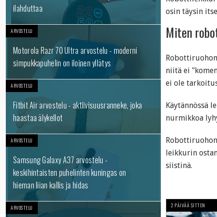
ilahduttaa
osin täysin itse
Miten robot
ARVOSTELU
Motorola Razr 70 Ultra arvostelu - moderni
Robottiruohonl
simpukkapuhelin on iloinen yllätys
niitä ei "kome
ei ole tarkoitu
ARVOSTELU
Fitbit Air arvostelu - aktiivisuusranneke, joka
Käytännössä lei
haastaa älykellot
nurmikkoa lyh
Robottiruohonl
ARVOSTELU
leikkurin osta
Samsung Galaxy A37 arvostelu -
siistinä.
keskihintaisten puhelinten kuningas on
hieman liian kallis ja hidas
2 PÄIVÄÄ SITTEN
ARVOSTELU