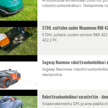
Arvostelussa korkeintaan 2000 m2 pi
robottiruohonleikkuri. Testasimme ro
kaikki hyvät ja huonot puolet mitä la
STIHL esittelee uuden fiksumman RMI 42
STIHL julkaisi uuden version RMI 422
422.2 PC.
Segway Navimow robottiruohonleikkuri es
Segway Navimow robottiruohonleikkuri 
navigointia.
Robottiruohonleikkuri varastettiin - ilmoi
Sisäänrakennettu GPS ja aina päällä ol