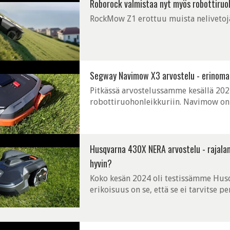
Roborock valmistaa nyt myös robottiruoh
RockMow Z1 erottuu muista nelivetojär
Segway Navimow X3 arvostelu - erinomain
Pitkässä arvostelussamme kesällä 2
robottiruohonleikkuriin. Navimow on r
Navimow osoittautui täysien pisteiden 
Husqvarna 430X NERA arvostelu - rajalang
hyvin?
Koko kesän 2024 oli testissämme Hus
erikoisuus on se, että se ei tarvitse 
robottiruohonleikkuri fiksu valinta? 