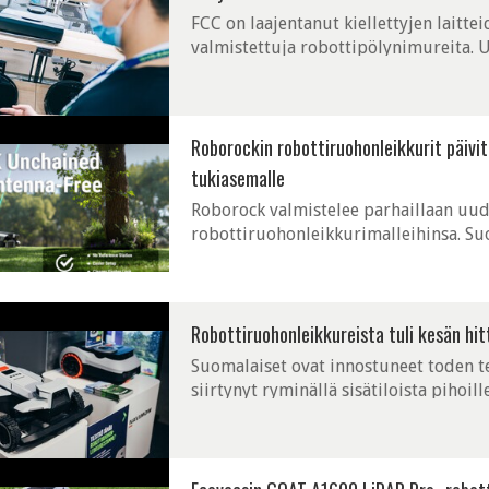
FCC on laajentanut kiellettyjen laitte
valmistettuja robottipölynimureita. U
mutta nykyiset laitteet voivat edellee
Roborockin robottiruohonleikkurit päivit
tukiasemalle
Roborock valmistelee parhaillaan uud
robottiruohonleikkurimalleihinsa. S
robottiruohonleikkurinsa myyntiin ai
Robottiruohonleikkureista tuli kesän hit
Suomalaiset ovat innostuneet toden te
siirtynyt ryminällä sisätiloista pihoill