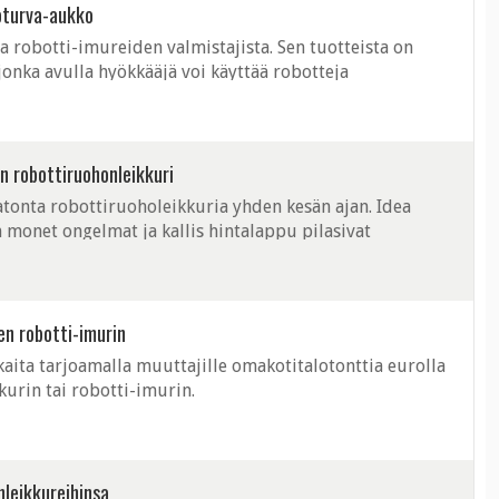
oturva-aukko
 robotti-imureiden valmistajista. Sen tuotteista on
jonka avulla hyökkääjä voi käyttää robotteja
n robottiruohonleikkuri
tonta robottiruoholeikkuria yhden kesän ajan. Idea
n monet ongelmat ja kallis hintalappu pilasivat
en robotti-imurin
aita tarjoamalla muuttajille omakotitalotonttia eurolla
urin tai robotti-imurin.
leikkureihinsa