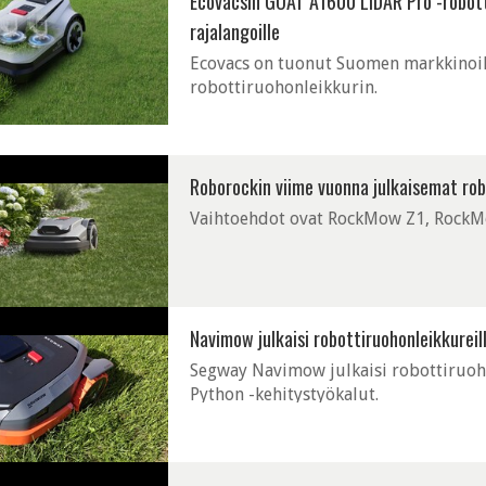
Ecovacsin GOAT A1600 LiDAR Pro -robott
rajalangoille
Ecovacs on tuonut Suomen markkinoi
robottiruohonleikkurin.
Roborockin viime vuonna julkaisemat rob
Vaihtoehdot ovat RockMow Z1, RockM
Navimow julkaisi robottiruohonleikkurei
Segway Navimow julkaisi robottiruoho
Python -kehitystyökalut.