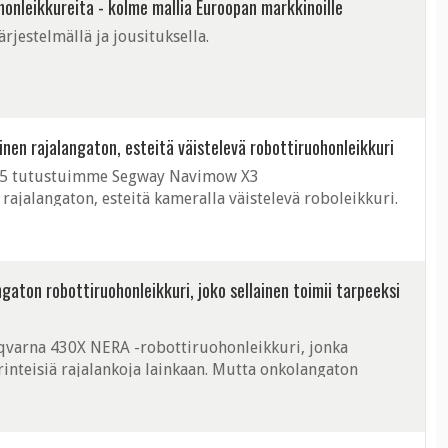
onleikkureita - kolme mallia Euroopan markkinoille
jestelmällä ja jousituksella.
en rajalangaton, esteitä väistelevä robottiruohonleikkuri
025 tutustuimme Segway Navimow X3
ajalangaton, esteitä kameralla väistelevä roboleikkuri.
arvoiseksi laitteeksi.
aton robottiruohonleikkuri, joko sellainen toimii tarpeeksi
qvarna 430X NERA -robottiruohonleikkuri, jonka
perinteisiä rajalankoja lainkaan. Mutta onkolangaton
Ja onko se toimintavarma? Otimme selvää.