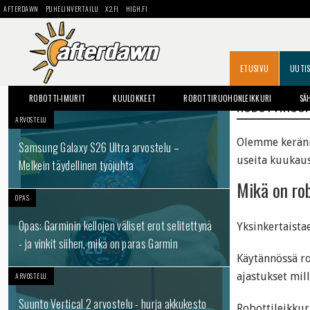
AFTERDAWN
PUHELINVERTAILU
X2.FI
HIGH.FI
ETUSIVU
UUTI
ROBOTTI-IMURIT
KUULOKKEET
ROBOTTIRUOHONLEIKKURI
SÄ
ROBOTTIRUOH
ARVOSTELU
Olemme keränne
Samsung Galaxy S26 Ultra arvostelu –
useita kuukaus
Melkein täydellinen työjuhta
Mikä on ro
OPAS
Opas: Garminin kellojen väliset erot selitettynä
Yksinkertaista
- ja vinkit siihen, mikä on paras Garmin
Käytännössä rob
ajastukset mill
ARVOSTELU
Suunto Vertical 2 arvostelu - hurja akkukesto
Robottileikkur