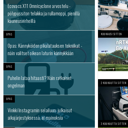
Ecovacs X11 Omnicyclone arvostelu -
pölypussiton telakka ja rullamoppi, pienillä
kauneusvirheillä
KUUKAUSI SITTEN
OPAS
Opas: Kännyköiden pikalatauksen tekniikat -
näin valitset oikean laturin kännykkään
OPAS
Puhelin lataa hitaasti? Näin ratkaiset
2 KUUKAUTTA SITTEN
ongelman
OPAS
Vinkki Instagramin selailuun: julkaisut
aikajärjestyksessä, ei mainoksia
3 KUUKAUTTA SITTEN