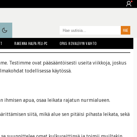
ET
RAKENNA HALPA PELI-PC
OPAS: KOVALEVYN VAIHTO
mme
. Testimme ovat pääsääntöisesti useita viikkoja, joskus
elmakohdat todellisessa käytössä.
man ihmisen apua, osaa leikata rajatun nurmialueen.
ärittämisen siitä, mikä alue sen pitäisi pihasta leikata, sekä
se suunnittelee omat kulkureittinsä ja toimii muiltakin