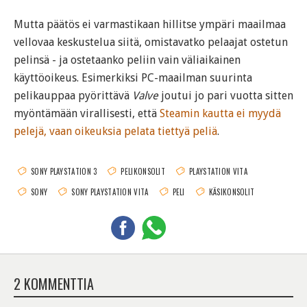
Mutta päätös ei varmastikaan hillitse ympäri maailmaa
vellovaa keskustelua siitä, omistavatko pelaajat ostetun
pelinsä - ja ostetaanko peliin vain väliaikainen
käyttöoikeus. Esimerkiksi PC-maailman suurinta
pelikauppaa pyörittävä
Valve
joutui jo pari vuotta sitten
myöntämään virallisesti, että
Steamin kautta ei myydä
pelejä, vaan oikeuksia pelata tiettyä peliä
.
SONY PLAYSTATION 3
PELIKONSOLIT
PLAYSTATION VITA
SONY
SONY PLAYSTATION VITA
PELI
KÄSIKONSOLIT
2 KOMMENTTIA