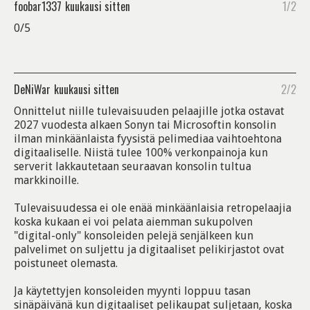
foobar1337
kuukausi sitten
1/2
0/5
DeNiWar
kuukausi sitten
2/2
Onnittelut niille tulevaisuuden pelaajille jotka ostavat
2027 vuodesta alkaen Sonyn tai Microsoftin konsolin
ilman minkäänlaista fyysistä pelimediaa vaihtoehtona
digitaaliselle. Niistä tulee 100% verkonpainoja kun
serverit lakkautetaan seuraavan konsolin tultua
markkinoille.
Tulevaisuudessa ei ole enää minkäänlaisia retropelaajia
koska kukaan ei voi pelata aiemman sukupolven
"digital-only" konsoleiden pelejä senjälkeen kun
palvelimet on suljettu ja digitaaliset pelikirjastot ovat
poistuneet olemasta.
Ja käytettyjen konsoleiden myynti loppuu tasan
sinäpäivänä kun digitaaliset pelikaupat suljetaan, koska