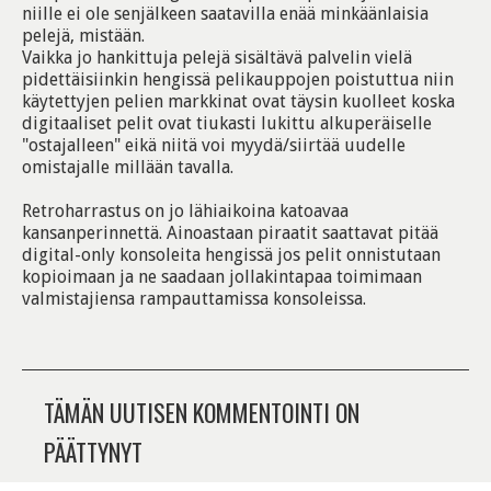
niille ei ole senjälkeen saatavilla enää minkäänlaisia
pelejä, mistään.
Vaikka jo hankittuja pelejä sisältävä palvelin vielä
pidettäisiinkin hengissä pelikauppojen poistuttua niin
käytettyjen pelien markkinat ovat täysin kuolleet koska
digitaaliset pelit ovat tiukasti lukittu alkuperäiselle
"ostajalleen" eikä niitä voi myydä/siirtää uudelle
omistajalle millään tavalla.
Retroharrastus on jo lähiaikoina katoavaa
kansanperinnettä. Ainoastaan piraatit saattavat pitää
digital-only konsoleita hengissä jos pelit onnistutaan
kopioimaan ja ne saadaan jollakintapaa toimimaan
valmistajiensa rampauttamissa konsoleissa.
TÄMÄN UUTISEN KOMMENTOINTI ON
PÄÄTTYNYT