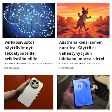
Verkkosivustot
Australia kielsi somen
näyttävät nyt
nuorilta: Käyttö ei
tekoälyboteille
vähentynyt juuri
pelkästään niille
lainkaan, mutta siirtyi
tarkoitettuja mainoksia
vanhemmilta piiloon
AfterDawn
AfterDawn
- vaikuttaa tekoälyn
mielikuvaan brändistä