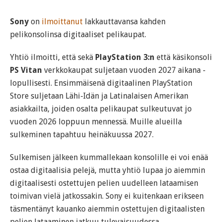
Sony
on
ilmoittanut
lakkauttavansa kahden
pelikonsolinsa digitaaliset pelikaupat.
Yhtiö ilmoitti, että sekä
PlayStation 3:n
että käsikonsoli
PS Vitan
verkkokaupat suljetaan vuoden 2027 aikana -
lopullisesti. Ensimmäisenä digitaalinen PlayStation
Store suljetaan Lähi-Idän ja Latinalaisen Amerikan
asiakkailta, joiden osalta pelikaupat sulkeutuvat jo
vuoden 2026 loppuun mennessä. Muille alueilla
sulkeminen tapahtuu heinäkuussa 2027.
Sulkemisen jälkeen kummallekaan konsolille ei voi enää
ostaa digitaalisia pelejä, mutta yhtiö lupaa jo aiemmin
digitaalisesti ostettujen pelien uudelleen lataamisen
toimivan vielä jatkossakin. Sony ei kuitenkaan erikseen
täsmentänyt kauanko aiemmin ostettujen digitaalisten
pelien lataaminen jatkuu tulevaisuudessa.