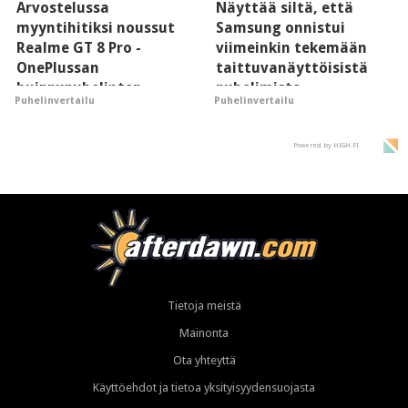
Arvostelussa
Näyttää siltä, että
myyntihitiksi noussut
Samsung onnistui
Realme GT 8 Pro -
viimeinkin tekemään
OnePlussan
taittuvanäyttöisistä
huippupuhelinten
puhelimista
Puhelinvertailu
Puhelinvertailu
"perillinen"
supersuosittuja
Powered by HIGH.FI
Tietoja meistä
Mainonta
Ota yhteyttä
Käyttöehdot ja tietoa yksityisyydensuojasta