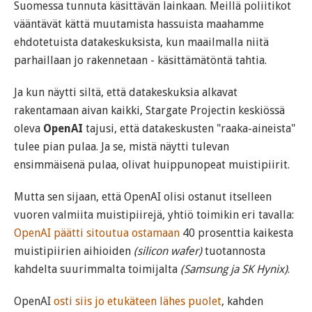
Suomessa tunnuta käsittävän lainkaan. Meillä poliitikot
vääntävät kättä muutamista hassuista maahamme
ehdotetuista datakeskuksista, kun maailmalla niitä
parhaillaan jo rakennetaan - käsittämätöntä tahtia.
Ja kun näytti siltä, että datakeskuksia alkavat
rakentamaan aivan kaikki, Stargate Projectin keskiössä
oleva
OpenAI
tajusi, että datakeskusten "raaka-aineista"
tulee pian pulaa. Ja se, mistä näytti tulevan
ensimmäisenä pulaa, olivat huippunopeat muistipiirit.
Mutta sen sijaan, että OpenAI olisi ostanut itselleen
vuoren valmiita muistipiirejä, yhtiö toimikin eri tavalla:
OpenAI päätti sitoutua ostamaan
40 prosenttia kaikesta
muistipiirien aihioiden
(silicon wafer)
tuotannosta
kahdelta suurimmalta toimijalta
(Samsung ja SK Hynix)
.
OpenAI
osti siis jo etukäteen lähes puolet
, kahden