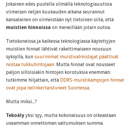
Jokainen edes puolella silmällä teknologiauutisia
viimeisen neljän kuukauden aikana seurannut
kansalainen on viimeistään nyt tietoinen siitä, että
muistien hinnoissa
on meneillään jotain outoa.
Tietokoneissa ja kaikessa teknologiassa käytettyjen
muistien hinnat lähtivät rakettimaiseen nousuun
syksyllä, kun
suurimmat muistivalmistajat päättivät
nostaa tukkuhintojaan
. Mutta hinnat ovat nousseet
paljon silloisiakin hintojen korotuksia enemmän:
tutkimme hiljattain, että
DDR5-muistikampojen hinnat
ovat jopa nelinkertaistuneet Suomessa
.
Mutta miksi...?
Tekoäly
yksi syy, mutta kokonaisuus on oikeastaan
useamman onnettoman sattumuksen summa.