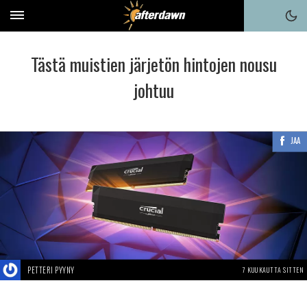
Tästä muistien järjetön hintojen nousu
johtuu
JAA
PETTERI PYYNY
7 KUUKAUTTA SITTEN