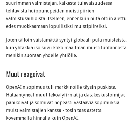
suurimman valmistajan, kaikesta tulevaisuudessa
tehtävistä huippunopeiden muistipiirien
valmistusaihioista itselleen, ennenkuin niitä oltiin alettu
edes muokkaamaan lopullisiksi muistipiireiksi.
Joten tällöin väistämättä syntyi globaali pula muisteista,
kun yhtäkkiä iso siivu koko maailman muistituotannosta
menikin suoraan yhdelle yhtiölle.
Muut reagoivat
OpenAI:n sopimus tuli markkinoille täysin puskista.
Hätääntyneet muut tekoälyfirmat ja datakeskustoimijat
panikoivat ja solmivat nopeasti vastaavia sopimuksia
muistivalmistajien kanssa - tosin taas astetta
kovemmalla hinnalla kuin OpenAI.