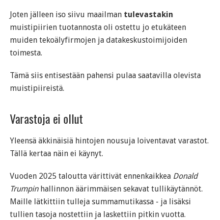
Joten jälleen iso siivu maailman
tulevastakin
muistipiirien tuotannosta oli ostettu jo etukäteen
muiden tekoälyfirmojen ja datakeskustoimijoiden
toimesta.
Tämä siis entisestään pahensi pulaa saatavilla olevista
muistipiireistä.
Varastoja ei ollut
Yleensä äkkinäisiä hintojen nousuja loiventavat varastot.
Tällä kertaa näin ei käynyt.
Vuoden 2025 taloutta värittivät ennenkaikkea
Donald
Trumpin
hallinnon äärimmäisen sekavat tullikäytännöt.
Maille lätkittiin tulleja summamutikassa - ja lisäksi
tullien tasoja nostettiin ja laskettiin pitkin vuotta.