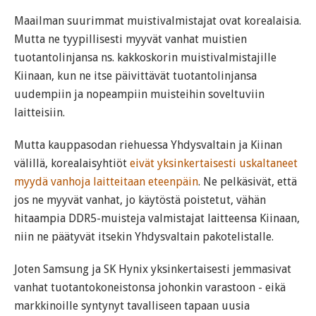
Maailman suurimmat muistivalmistajat ovat korealaisia.
Mutta ne tyypillisesti myyvät vanhat muistien
tuotantolinjansa ns. kakkoskorin muistivalmistajille
Kiinaan, kun ne itse päivittävät tuotantolinjansa
uudempiin ja nopeampiin muisteihin soveltuviin
laitteisiin.
Mutta kauppasodan riehuessa Yhdysvaltain ja Kiinan
välillä, korealaisyhtiöt
eivät yksinkertaisesti uskaltaneet
myydä vanhoja laitteitaan eteenpäin
. Ne pelkäsivät, että
jos ne myyvät vanhat, jo käytöstä poistetut, vähän
hitaampia DDR5-muisteja valmistajat laitteensa Kiinaan,
niin ne päätyvät itsekin Yhdysvaltain pakotelistalle.
Joten Samsung ja SK Hynix yksinkertaisesti jemmasivat
vanhat tuotantokoneistonsa johonkin varastoon - eikä
markkinoille syntynyt tavalliseen tapaan uusia