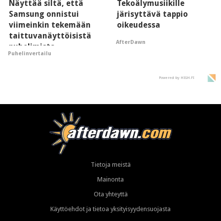
Näyttää siltä, että
Tekoälymusiikille
Samsung onnistui
järisyttävä tappio
viimeinkin tekemään
oikeudessa
taittuvanäyttöisistä
AfterDawn
puhelimista
Puhelinvertailu
supersuosittuja
Powered by HIGH.FI
Tietoja meistä
Mainonta
Ota yhteyttä
Käyttöehdot ja tietoa yksityisyydensuojasta