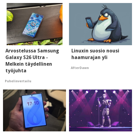
Arvostelussa Samsung
Linuxin suosio nousi
Galaxy S26 Ultra -
haamurajan yli
Melkein täydellinen
AfterDawn
työjuhta
Puhelinvertailu