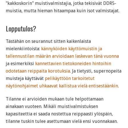
"kakkoskorin" muistivalmistajia, jotka tekisivät DDR5-
muistia, mutta hieman hitaampaa kuin isot valmistajat.
Lopputulos?
Tästähän on seurannut sitten kaikenlaista
mielenkiintoista:
kännyköiden käyttömuistin ja
tallennustilan määrän arvioidaan laskevan tänä vuonna
ja esimerkiksi
kannettavien tietokoneiden hintoihin
odotetaan reippaita korotuksia
. Ja tietysti, supernopeita
muisteja käyttävät
pelikäyttöön tarkoitetut
näytönohjaimet uhkaavat kallistua vielä entisestäänkin
.
Tilanne ei arvioiden mukaan tule helpottamaan
ainakaan vuoteen. Mikäli muistivalmistuksen
kapasiteettia ei saada nostettua reippaasti ylöspäin,
tilanne tuskin tulee asettumaan vielä ensi vuonnakaan.