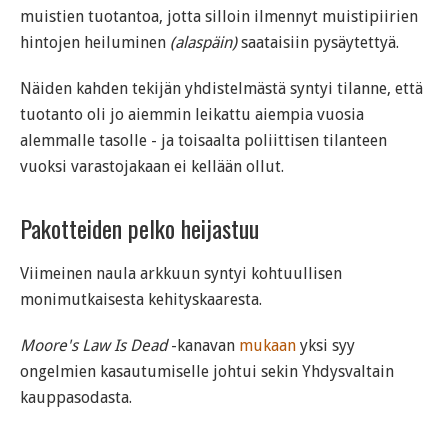
muistien tuotantoa, jotta silloin ilmennyt muistipiirien
hintojen heiluminen
(alaspäin)
saataisiin pysäytettyä.
Näiden kahden tekijän yhdistelmästä syntyi tilanne, että
tuotanto oli jo aiemmin leikattu aiempia vuosia
alemmalle tasolle - ja toisaalta poliittisen tilanteen
vuoksi varastojakaan ei kellään ollut.
Pakotteiden pelko heijastuu
Viimeinen naula arkkuun syntyi kohtuullisen
monimutkaisesta kehityskaaresta.
Moore's Law Is Dead
-kanavan
mukaan
yksi syy
ongelmien kasautumiselle johtui sekin Yhdysvaltain
kauppasodasta.