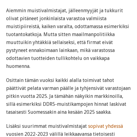
Aiemmin muistivalmistajat, jälleenmyyjät ja tukkurit
olivat pitäneet jonkinlaista varastoa valmiista
muistipiireistä, kaiken varalta, odottamassa esimerkiksi
tuotantokatkoja. Mutta sitten maailmanpolitiikka
muuttuikin yhtäkkiä sellaiseksi, että firmat eivät
pystyneet ennakoimaan lainkaan, mikä varastossa
odottavien tuotteiden tullikohtelu on vaikkapa
huomenna.
Osittain tämän vuoksi kaikki alalla toimivat tahot
päättivät pelata varman päälle ja tyhjensivät varastojaan
pitkin vuotta 2025. Ja tämähän näkyikin markkinoilla,
sillä esimerkiksi DDR5-muistikampojen hinnat laskivat
tasaisesti Suomessakin aina kesään 2025 saakka.
Lisäksi suurimmat muistivalmistajat
sopivat yhdessä
vuosien 2022-2023 välillä leikkaavansa tietoisesti