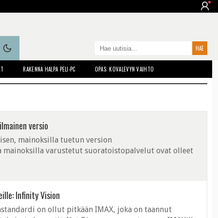
ET
RAKENNA HALPA PELI-PC
OPAS: KOVALEVYN VAIHTO
ilmainen versio
aisen, mainoksilla tuetun version
 mainoksilla varustetut suoratoistopalvelut ovat olleet
mpia, joten muutos olisi radikaali.
le: Infinity Vision
standardi on ollut pitkään IMAX, joka on taannut