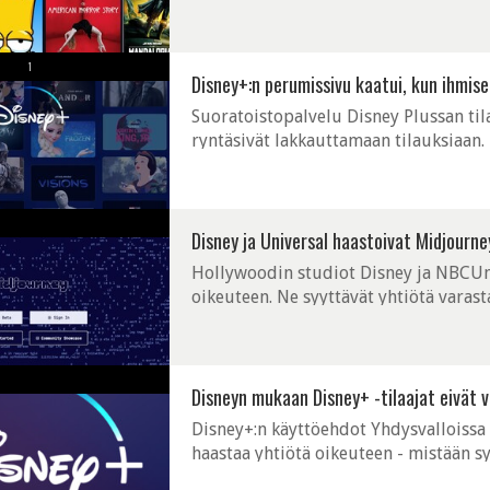
ja palautti sen nyt takaisin.
1
Disney+:n perumissivu kaatui, kun ihmis
Suoratoistopalvelu Disney Plussan til
ryntäsivät lakkauttamaan tilauksiaan
nöyrtyminen Donald Trumpin hallinno
Disney ja Universal haastoivat Midjourn
Hollywoodin studiot Disney ja NBCUn
oikeuteen. Ne syyttävät yhtiötä varas
omistamien hahmojen näköisiä kuvia t
Disneyn mukaan Disney+ -tilaajat eivät 
Disney+:n käyttöehdot Yhdysvalloissa t
haastaa yhtiötä oikeuteen - mistään syy