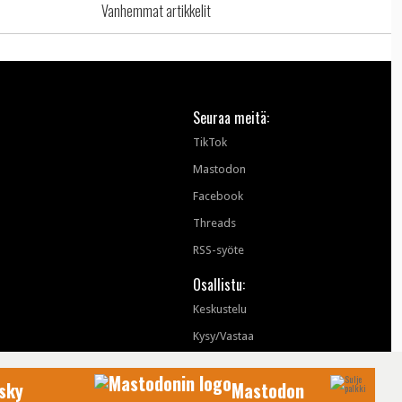
Vanhemmat artikkelit
Seuraa meitä:
TikTok
Mastodon
Facebook
Threads
RSS-syöte
Osallistu:
Keskustelu
Kysy/Vastaa
sky
Mastodon