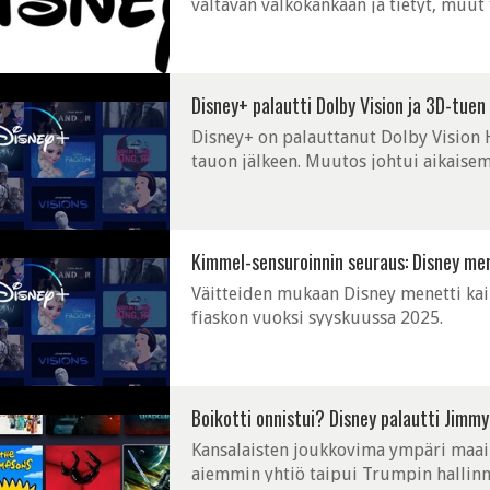
valtavan valkokankaan ja tietyt, muut
kilpailijaa, joka kulkee nimellä Infinit
Disney+ palautti Dolby Vision ja 3D-tuen 
Disney+ on palauttanut Dolby Vision 
tauon jälkeen. Muutos johtui aikaisemm
videoformaatteihin.
N
Kimmel-sensuroinnin seuraus: Disney men
Väitteiden mukaan Disney menetti kai
fiaskon vuoksi syyskuussa 2025.
Boikotti onnistui? Disney palautti Jimm
Kansalaisten joukkovima ympäri maail
aiemmin yhtiö taipui Trumpin hallinn