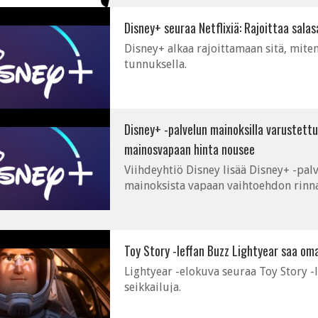
Disney+ seuraa Netflixiä: Rajoittaa sala
Disney+ alkaa rajoittamaan sitä, miten
tunnuksella.
Disney+ -palvelun mainoksilla varustettu
mainosvapaan hinta nousee
Viihdeyhtiö Disney lisää Disney+ -pa
mainoksista vapaan vaihtoehdon rinna
Toy Story -leffan Buzz Lightyear saa oman 
Lightyear -elokuva seuraa Toy Story -
seikkailuja.