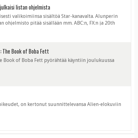
ulkaisi listan ohjelmista
sesti valikoimiinsa sisältöä Star-kanavalta. Alunperin
 ohjelmisto pitää sisällään mm. ABC:n, FX:n ja 20th
aikuisille suunnattu ...
a: The Book of Boba Fett
he Book of Boba Fett pyörähtää käyntiin joulukuussa
oikeudet, on kertonut suunnittelevansa Alien-elokuviin