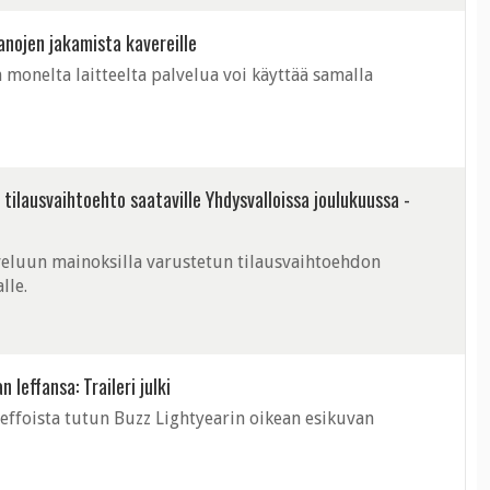
sanojen jakamista kavereille
 monelta laitteelta palvelua voi käyttää samalla
 tilausvaihtoehto saataville Yhdysvalloissa joulukuussa -
lveluun mainoksilla varustetun tilausvaihtoehdon
lle.
leffansa: Traileri julki
leffoista tutun Buzz Lightyearin oikean esikuvan