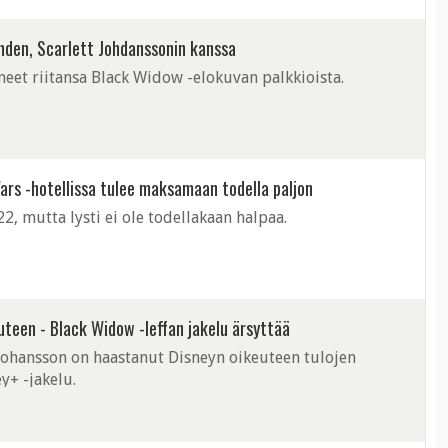
hden, Scarlett Johdanssonin kanssa
neet riitansa Black Widow -elokuvan palkkioista.
ars -hotellissa tulee maksamaan todella paljon
, mutta lysti ei ole todellakaan halpaa.
uteen - Black Widow -leffan jakelu ärsyttää
 Johansson on haastanut Disneyn oikeuteen tulojen
y+ -jakelu.