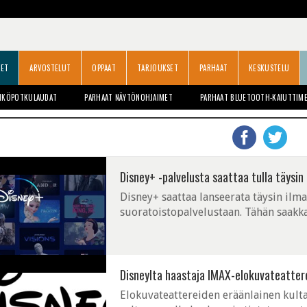
SET
ARVOSTELUT
OPPAAT
TARJOUKSET
PARHAAT
KESKUSTELU
HKÖPOTKULAUDAT
PARHAAT NÄYTÖNOHJAIMET
PARHAAT BLUETOOTH-KAIUTTIM
Disney+ -palvelusta saattaa tulla täysin 
Disney+ saattaa lanseerata täysin ilm
suoratoistopalvelustaan. Tähän saakka
edelleen maksullisia, ainoastaan halve
Disneylta haastaja IMAX-elokuvateattereil
Elokuvateattereiden eräänlainen kulta