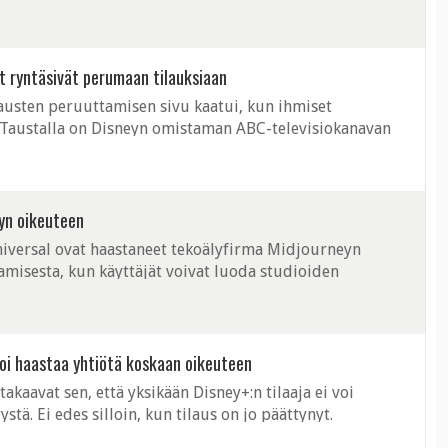
et ryntäsivät perumaan tilauksiaan
austen peruuttamisen sivu kaatui, kun ihmiset
. Taustalla on Disneyn omistaman ABC-televisiokanavan
n vaatimuksille.
eyn oikeuteen
iversal ovat haastaneet tekoälyfirma Midjourneyn
tamisesta, kun käyttäjät voivat luoda studioiden
ekoälyllä.
voi haastaa yhtiötä koskaan oikeuteen
akaavat sen, että yksikään Disney+:n tilaaja ei voi
stä. Ei edes silloin, kun tilaus on jo päättynyt.