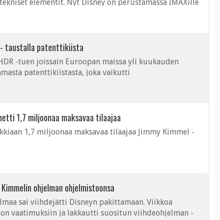
 tekniset elementit. Nyt Disney on perustamassa IMAXille
y Vision.
- taustalla patenttikiista
HDR -tuen joissain Euroopan maissa yli kuukauden
asta patenttikiistasta, joka vaikutti
etti 1,7 miljoonaa maksavaa tilaajaa
kkiaan 1,7 miljoonaa maksavaa tilaajaa Jimmy Kimmel -
y Kimmelin ohjelman ohjelmistoonsa
maa sai viihdejätti Disneyn pakittamaan. Viikkoa
on vaatimuksiin ja lakkautti suositun viihdeohjelman -