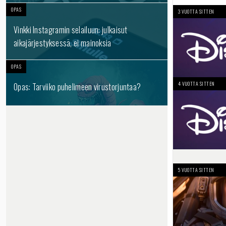
OPAS
3 VUOTTA SITTEN
Vinkki Instagramin selailuun: julkaisut
aikajärjestyksessä, ei mainoksia
OPAS
4 VUOTTA SITTEN
Opas: Tarviiko puhelimeen virustorjuntaa?
5 VUOTTA SITTEN