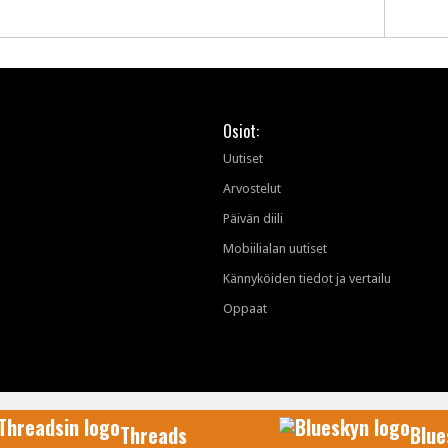
Osiot:
Uutiset
Arvostelut
Päivän diili
Mobiilialan uutiset
Kännyköiden tiedot ja vertailu
Oppaat
Threads
Blue