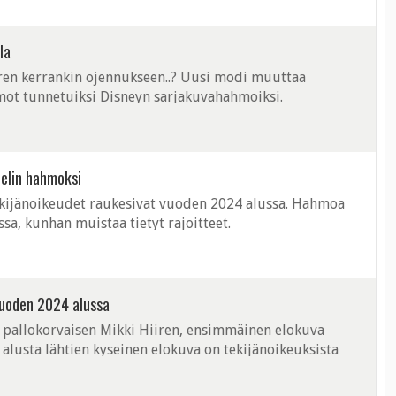
la
iren kerrankin ojennukseen..? Uusi modi muuttaa
mot tunnetuiksi Disneyn sarjakuvahahmoiksi.
pelin hahmoksi
ijänoikeudet raukesivat vuoden 2024 alussa. Hahmoa
ssa, kunhan muistaa tietyt rajoitteet.
vuoden 2024 alussa
pallokorvaisen Mikki Hiiren, ensimmäinen elokuva
alusta lähtien kyseinen elokuva on tekijänoikeuksista