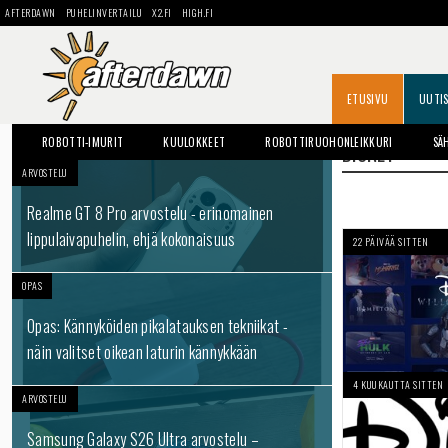
AFTERDAWN
PUHELINVERTAILU
X2.FI
HIGH.FI
ETUSIVU
UUTI
ROBOTTI-IMURIT
KUULOKKEET
ROBOTTIRUOHONLEIKKURI
SÄ
DISNEY
ARVOSTELU
Realme GT 8 Pro arvostelu - erinomainen
lippulaivapuhelin, ehjä kokonaisuus
22 PÄIVÄÄ SITTEN
OPAS
Opas: Kännyköiden pikalatauksen tekniikat -
näin valitset oikean laturin kännykkään
4 KUUKAUTTA SITTEN
ARVOSTELU
Samsung Galaxy S26 Ultra arvostelu –