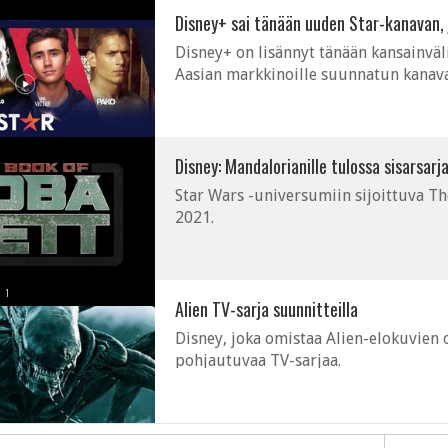
Disney+ sai tänään uuden Star-kanavan, j
Disney+ on lisännyt tänään kansainväli
Aasian markkinoille suunnatun kanavan
Century Studiosin sisältöä. Erityisesti 
Disney: Mandalorianille tulossa sisarsarj
Star Wars -universumiin sijoittuva T
2021.
1
Alien TV-sarja suunnitteilla
Disney, joka omistaa Alien-elokuvien 
pohjautuvaa TV-sarjaa.