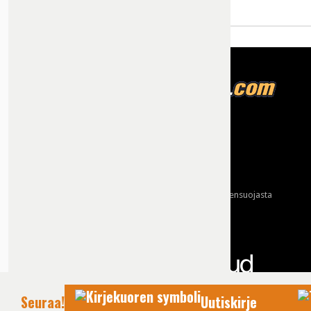
Tietoja meistä
Mainonta
Ota yhteyttä
Käyttöehdot ja tietoa yksityisyydensuojasta
Tietosuojaseloste
Yhteydet tarjoaa:
Seuraa!
Uutiskirje