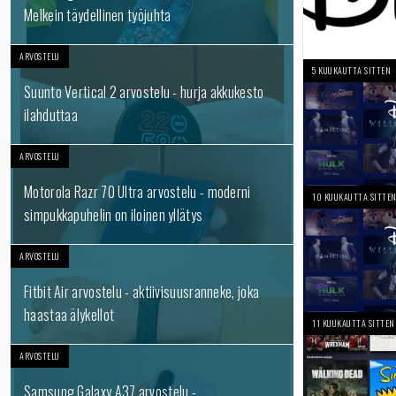
Melkein täydellinen työjuhta
ARVOSTELU
5 KUUKAUTTA SITTEN
Suunto Vertical 2 arvostelu - hurja akkukesto
ilahduttaa
ARVOSTELU
Motorola Razr 70 Ultra arvostelu - moderni
10 KUUKAUTTA SITTE
simpukkapuhelin on iloinen yllätys
ARVOSTELU
Fitbit Air arvostelu - aktiivisuusranneke, joka
haastaa älykellot
11 KUUKAUTTA SITTEN
ARVOSTELU
Samsung Galaxy A37 arvostelu -