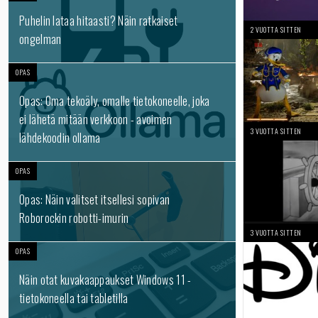
Puhelin lataa hitaasti? Näin ratkaiset
2 VUOTTA SITTEN
ongelman
OPAS
Opas: Oma tekoäly, omalle tietokoneelle, joka
ei lähetä mitään verkkoon - avoimen
3 VUOTTA SITTEN
lähdekoodin ollama
OPAS
Opas: Näin valitset itsellesi sopivan
Roborockin robotti-imurin
3 VUOTTA SITTEN
OPAS
Näin otat kuvakaappaukset Windows 11 -
tietokoneella tai tabletilla