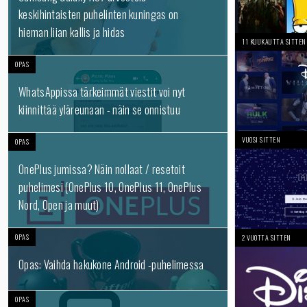
keskihintaisten puhelinten kuningas on
hieman liian kallis ja hidas
11 KUUKAUTTA SITTEN
OPAS
WhatsAppissa tärkeimmät viestit voi nyt
kiinnittää yläreunaan - näin se onnistuu
VUOSI SITTEN
OPAS
OnePlus jumissa? Näin nollaat / resetoit
puhelimesi (OnePlus 10, OnePlus 11, OnePlus
Nord, Open ja muut)
OPAS
2 VUOTTA SITTEN
Opas: Vaihda hakukone Android -puhelimessa
OPAS