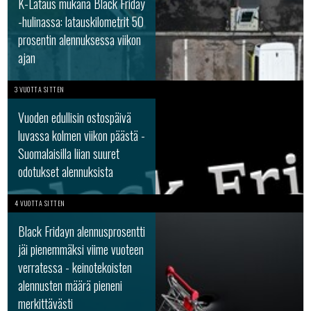
K-Lataus mukana Black Friday
-hulinassa: latauskilometrit 50
prosentin alennuksessa viikon
ajan
3 VUOTTA SITTEN
Vuoden edullisin ostospäivä
luvassa kolmen viikon päästä -
Suomalaisilla liian suuret
odotukset alennuksista
4 VUOTTA SITTEN
Black Fridayn alennusprosentti
jäi pienemmäksi viime vuoteen
verratessa - keinotekoisten
alennusten määrä pieneni
merkittävästi