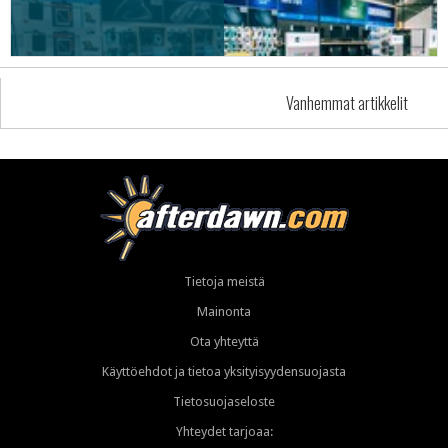
Vanhemmat artikkelit
Tietoja meistä
Mainonta
Ota yhteyttä
Käyttöehdot ja tietoa yksityisyydensuojasta
Tietosuojaseloste
Yhteydet tarjoaa: