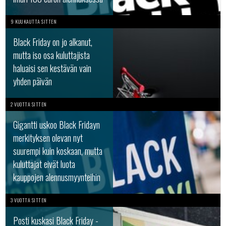
9 KUUKAUTTA SITTEN
Black Friday on jo alkanut,
mutta iso osa kuluttajista
haluaisi sen kestävän vain
yhden päivän
2 VUOTTA SITTEN
Gigantti uskoo Black Fridayn
merkityksen olevan nyt
suurempi kuin koskaan, mutta
kuluttajat eivät luota
kauppojen alennusmyynteihin
3 VUOTTA SITTEN
Posti kuskasi Black Friday -