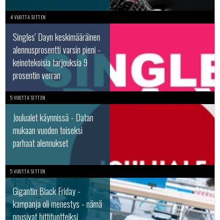
4 VUOTTA SITTEN
Singles' Dayn keskimääräinen
alennusprosentti varsin pieni -
keinotekoisia tarjouksia 9
prosentin verran
5 VUOTTA SITTEN
Joulualet käynnissä - Datan
mukaan vuoden toiseksi
parhaat alennukset
5 VUOTTA SITTEN
Gigantin Black Friday -
kampanja oli menestys - nämä
nousivat hittituotteiksi