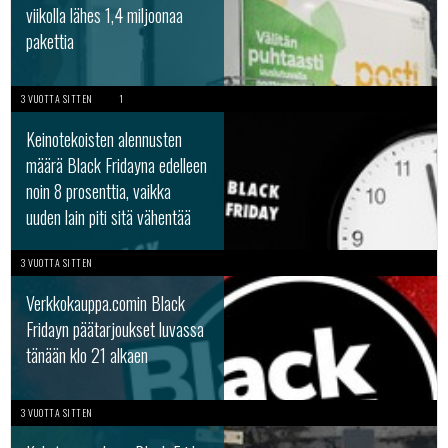
viikolla lähes 1,4 miljoonaa
pakettia
3 VUOTTA SITTEN
1
Keinotekoisten alennusten
määrä Black Fridayna edelleen
noin 8 prosenttia, vaikka
uuden lain piti sitä vähentää
3 VUOTTA SITTEN
Verkkokauppa.comin Black
Fridayn päätarjoukset luvassa
tänään klo 21 alkaen
3 VUOTTA SITTEN