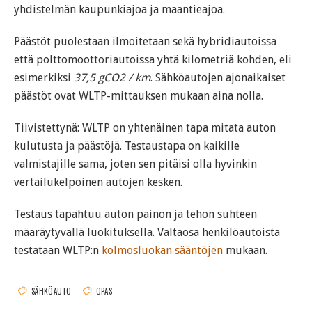
yhdistelmän kaupunkiajoa ja maantieajoa.
Päästöt puolestaan ilmoitetaan sekä hybridiautoissa
että polttomoottoriautoissa yhtä kilometriä kohden, eli
esimerkiksi
37,5 gCO2 / km
. Sähköautojen ajonaikaiset
päästöt ovat WLTP-mittauksen mukaan aina nolla.
Tiivistettynä: WLTP on yhtenäinen tapa mitata auton
kulutusta ja päästöjä. Testaustapa on kaikille
valmistajille sama, joten sen pitäisi olla hyvinkin
vertailukelpoinen autojen kesken.
Testaus tapahtuu auton painon ja tehon suhteen
määräytyvällä luokituksella. Valtaosa henkilöautoista
testataan WLTP:n
kolmosluokan sääntöjen
mukaan.
SÄHKÖAUTO
OPAS