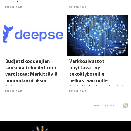
omistus
AfterDawn
AfterDawn
Budjettikoodaajien
Verkkosivustot
suosima tekoälyfirma
näyttävät nyt
varoittaa: Merkittäviä
tekoälyboteille
hinnankorotuksia
pelkästään niille
tulossa
tarkoitettuja mainoksia
AfterDawn
AfterDawn
- vaikuttaa tekoälyn
mielikuvaan brändistä
Powered by HIGH.FI