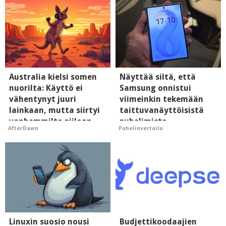
Australia kielsi somen
Näyttää siltä, että
nuorilta: Käyttö ei
Samsung onnistui
vähentynyt juuri
viimeinkin tekemään
lainkaan, mutta siirtyi
taittuvanäyttöisistä
vanhemmilta piiloon
puhelimista
AfterDawn
Puhelinvertailu
supersuosittuja
Linuxin suosio nousi
Budjettikoodaajien