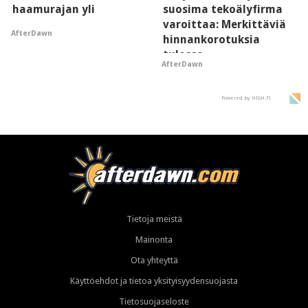
haamurajan yli
suosima tekoälyfirma
varoittaa: Merkittäviä
AfterDawn
hinnankorotuksia
tulossa
AfterDawn
Powered by HIGH.FI
Tietoja meistä
Mainonta
Ota yhteyttä
Käyttöehdot ja tietoa yksityisyydensuojasta
Tietosuojaseloste