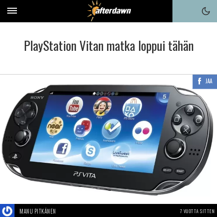
PlayStation Vitan matka loppui tähän
JAA
MANU PITKÄNEN
7 VUOTTA SITTEN