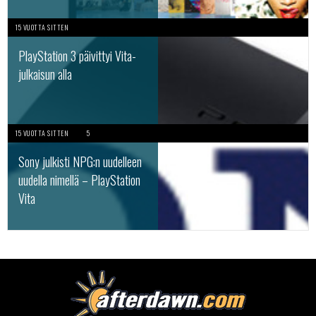
15 VUOTTA SITTEN
PlayStation 3 päivittyi Vita-
julkaisun alla
15 VUOTTA SITTEN
5
Sony julkisti NPG:n uudelleen
uudella nimellä – PlayStation
Vita