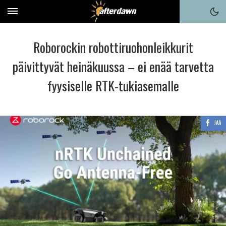
Roborockin robottiruohonleikkurit
päivittyvät heinäkuussa – ei enää tarvetta
fyysiselle RTK-tukiasemalle
JAA