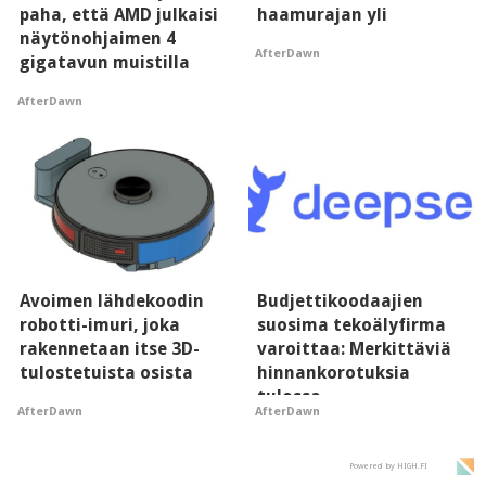
paha, että AMD julkaisi
haamurajan yli
näytönohjaimen 4
AfterDawn
gigatavun muistilla
AfterDawn
Avoimen lähdekoodin
Budjettikoodaajien
robotti-imuri, joka
suosima tekoälyfirma
rakennetaan itse 3D-
varoittaa: Merkittäviä
tulostetuista osista
hinnankorotuksia
tulossa
AfterDawn
AfterDawn
Powered by HIGH.FI