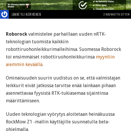
JANNE YLI-KORHONEN
2 KUUKAUTTA SITTEN
Roborock
valmistelee parhaillaan uuden nRTK-
teknologian tuomista kaikkiin
robottiruohonleikkurimalleihinsa. Suomessa Roborock
toi ensimmäiset robottiruohonleikkurinsa
myyntiin
aiemmin keväällä
.
Ominaisuuden suurin uudistus on se, että valmistajan
leikkurit eivät jatkossa tarvitse enää lainkaan pihaan
asennettavaa fyysistä RTK-tukiasemaa sijaintinsa
määrittämiseen.
Uuden teknologian vyörytys aloitetaan heinäkuussa
RockMow Z1 -mallin käyttäjille suunnatulla beta-
ohjelmalla.