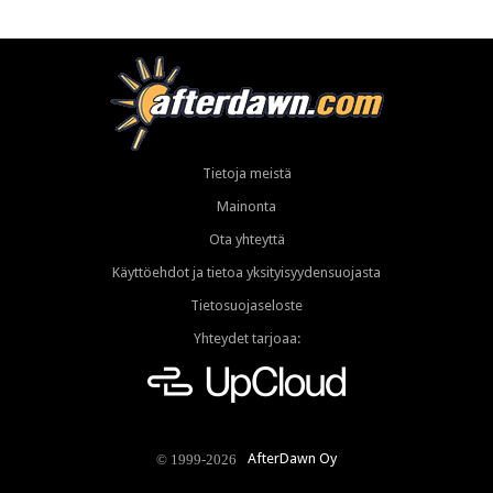
Tietoja meistä
Mainonta
Ota yhteyttä
Käyttöehdot ja tietoa yksityisyydensuojasta
Tietosuojaseloste
Yhteydet tarjoaa:
AfterDawn Oy
© 1999-2026