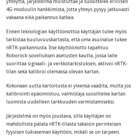
yhteyttä, järjestelmä muistuttaa ja suosittelee erillisen
4G-moduulin hankkimista, jotta yhteys pysyy jatkuvasti
vakaana eikä paikannus katkea.
Ennen teknologian käyttöönottoa käyttäjän tulee myös
tarkistaa kuuluvuuskartasta, että oma asuinalue tukee
nRTK-paikannusta. Itse käyttöönotto tapahtuu
Roborock-sovelluksen asetusten kautta, jossa laite
suorittaa signaali- ja verkkotarkistuksen, aktivoi nRTK-
tilan sekä kalibroi olemassa olevan kartan.
Kokonaan uutta kartoitusta ei yleensä vaadita, mutta jos
kalibrointi epäonnistuu, valmistaja suosittelee kartan
luomista uudelleen tarkkuuden varmistamiseksi.
Järjestelmä on myös joustava, sillä käyttäjän on
mahdollista palata nRTK-tilasta takaisin perinteisen
fyysisen tukiaseman käyttöön, mikäli se on tarpeen.