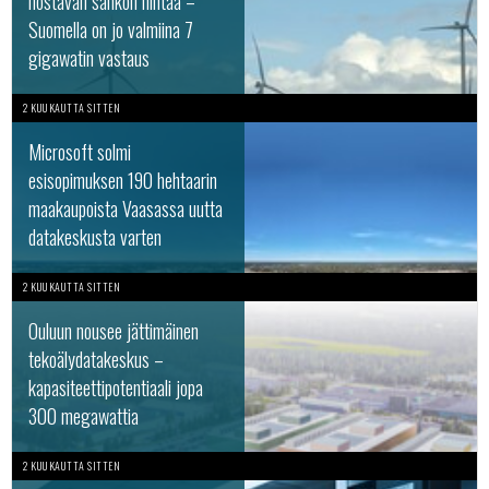
nostavan sähkön hintaa –
Suomella on jo valmiina 7
gigawatin vastaus
2 KUUKAUTTA SITTEN
Microsoft solmi
esisopimuksen 190 hehtaarin
maakaupoista Vaasassa uutta
datakeskusta varten
2 KUUKAUTTA SITTEN
Ouluun nousee jättimäinen
tekoälydatakeskus –
kapasiteettipotentiaali jopa
300 megawattia
2 KUUKAUTTA SITTEN