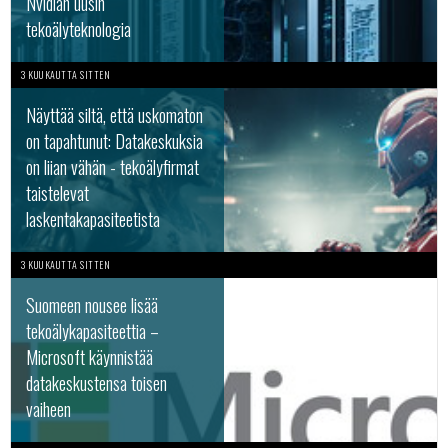
Nvidian uusin
tekoälyteknologia
3 KUUKAUTTA SITTEN
Näyttää siltä, että uskomaton
on tapahtunut: Datakeskuksia
on liian vähän - tekoälyfirmat
taistelevat
laskentakapasiteetista
3 KUUKAUTTA SITTEN
Suomeen nousee lisää
tekoälykapasiteettia –
Microsoft käynnistää
datakeskustensa toisen
vaiheen