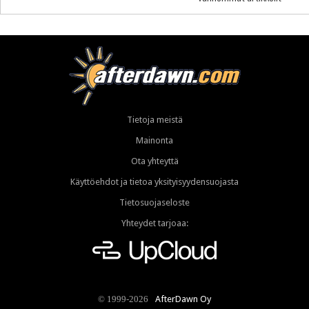
Tietoja meistä
Mainonta
Ota yhteyttä
Käyttöehdot ja tietoa yksityisyydensuojasta
Tietosuojaseloste
Yhteydet tarjoaa:
AfterDawn Oy
© 1999-2026