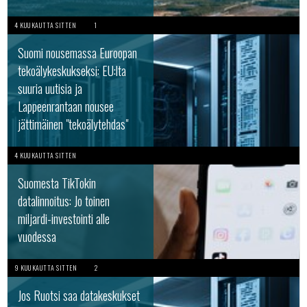
4 KUUKAUTTA SITTEN
1
Suomi nousemassa Euroopan
tekoälykeskukseksi: EU:lta
suuria uutisia ja
Lappeenrantaan nousee
jättimäinen "tekoälytehdas"
4 KUUKAUTTA SITTEN
Suomesta TikTokin
datalinnoitus: Jo toinen
miljardi-investointi alle
vuodessa
9 KUUKAUTTA SITTEN
2
Jos Ruotsi saa datakeskukset