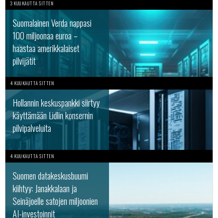
3 KUUKAUTTA SITTEN
Suomalainen Verda nappasi
100 miljoonaa euroa –
haastaa amerikkalaiset
pilvijätit
4 KUUKAUTTA SITTEN
Hollannin keskuspankki siirtyy
käyttämään Lidlin konsernin
pilvipalveluita
4 KUUKAUTTA SITTEN
Suomen datakeskusbuumi
kiihtyy: Janakkalaan ja
Seinäjoelle satojen miljoonien
AI-investoinnit