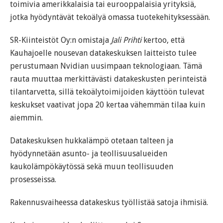
toimivia amerikkalaisia tai eurooppalaisia yrityksiä,
jotka hyödyntävät tekoälyä omassa tuotekehityksessään.
SR-Kiinteistöt Oy:n omistaja
Jali Prihti
kertoo, että
Kauhajoelle nousevan datakeskuksen laitteisto tulee
perustumaan Nvidian uusimpaan teknologiaan. Tämä
rauta muuttaa merkittävästi datakeskusten perinteistä
tilantarvetta, sillä tekoälytoimijoiden käyttöön tulevat
keskukset vaativat jopa 20 kertaa vähemmän tilaa kuin
aiemmin.
Datakeskuksen hukkalämpö otetaan talteen ja
hyödynnetään asunto- ja teollisuusalueiden
kaukolämpökäytössä sekä muun teollisuuden
prosesseissa.
Rakennusvaiheessa datakeskus työllistää satoja ihmisiä.