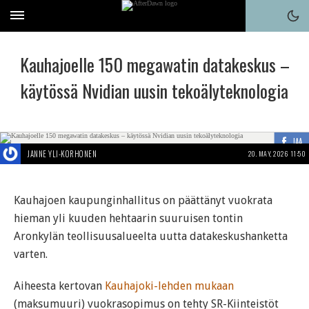
Kauhajoelle 150 megawatin datakeskus –
käytössä Nvidian uusin tekoälyteknologia
JAA
JANNE YLI-KORHONEN
20. MAY, 2026 11:50
Kauhajoen kaupunginhallitus on päättänyt vuokrata
hieman yli kuuden hehtaarin suuruisen tontin
Aronkylän teollisuusalueelta uutta datakeskushanketta
varten.
Aiheesta kertovan
Kauhajoki-lehden mukaan
(maksumuuri) vuokrasopimus on tehty SR-Kiinteistöt