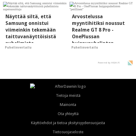
Näyttää siltä, että
Arvostelussa
Samsung onnistui
myyntihitiksi noussut
viimeinkin tekemään
Realme GT 8 Pro -
taittuvanäyttöisistä
OnePlussan
puhelimista
huippupuhelinten
Puhelinvertailu
Puhelinvertailu
supersuosittuja
"perillinen"
Powered by HIGH.FI
Tietoja meistä
Mainonta
Ota yhteyttä
Käyttöehdot ja tietoa yksityisyydensuojasta
Tietosuojaseloste