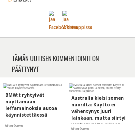
DATAKESKUS
TÄMÄN UUTISEN KOMMENTOINTI ON
PÄÄTTYNYT
BMW:t ryhtyivät
Australia kielsi somen
näyttämään
nuorilta: Käyttö ei
leffamainoksia autoa
vähentynyt juuri
käynnistettäessä
lainkaan, mutta siirtyi
vanhemmilta piiloon
AfterDawn
AfterDawn