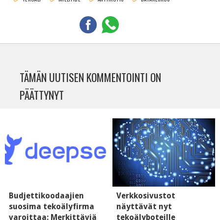
TÄMÄN UUTISEN KOMMENTOINTI ON
PÄÄTTYNYT
Budjettikoodaajien
Verkkosivustot
suosima tekoälyfirma
näyttävät nyt
varoittaa: Merkittäviä
tekoälyboteille