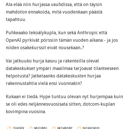
Ala elää niin hurjassa vauhdissa, että on täysin
mahdoton ennakoida, mitä vuodenkaan päästä
tapahtuu.
Puhkeaako tekoälykupla, kun sekä Anthropic että
OpenAI pyrkivät pörssiin tämän vuoden aikana - ja jos
niiden osakekurssit eivät nousekaan..?
Vai jatkuuko hurja kasvu ja rakenteilla olevat
datakeskukset ympäri maailmaa tarjoavat tilanteeseen
helpotusta? Jatketaanko datakeskusten hurjaa
rakennustahtia vielä ensi vuonnakin?
Kukaan ei tiedä. Hype tuntuu olevan nyt hurjempaa kuin
se oli edes neljännesvuosisata sitten, dotcom-kuplan
kovimpina vuosina.
TEKOÄLY
MIELIPIDE
ANTHROPIC
DATAKESKUS