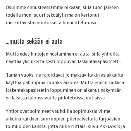
Osuimme ennusteessamme oikeaan, sillä tuon jälkeen
todella moni suuri tekoälyfirma on kertonut
merkittävistä muutoksista hinnoitteluunsa.
...mutta sekään ei auta
Mutta edes hintojen nostaminen ei auta, sillä yhtiöiltä
näyttää yksinkertaisesti loppuvan laskentakapasiteetti.
Tämän vuoksi ne rajoittavat jo maksaviltakin asiakkailta
käyttöä pahimpina ruuhka-aikoina. Mutta ennen kaikkea
laskentakapasiteetin loppuminen on alkanut näkymään
erilaisissa taloussivuille piilotetuissa uutisissa.
Yhtiöt ovat solmineet vauhdilla sopimuksia viime
aikoina kaikkien suurimpien pilvipalveluita tarjoavien
toimijoiden kanssa, jotta niille riittäisi siivu
Amazonin
ja