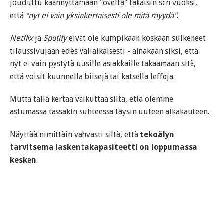
jouduttu käännyttämään "ovelta" takaisin sen vuoksi,
että
"nyt ei vain yksinkertaisesti ole mitä myydä"
.
Netflix
ja
Spotify
eivät ole kumpikaan koskaan sulkeneet
tilaussivujaan edes väliaikaisesti - ainakaan siksi, että
nyt ei vain pystytä uusille asiakkaille takaamaan sitä,
että voisit kuunnella biisejä tai katsella leffoja.
Mutta tällä kertaa vaikuttaa siltä, että olemme
astumassa tässäkin suhteessa täysin uuteen aikakauteen.
Näyttää nimittäin vahvasti siltä, että
tekoälyn
tarvitsema laskentakapasiteetti on loppumassa
kesken
.