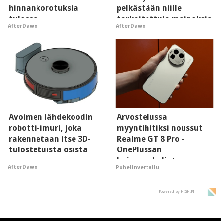
hinnankorotuksia
pelkästään niille
tulossa
tarkoitettuja mainoksia
AfterDawn
AfterDawn
- vaikuttaa tekoälyn
mielikuvaan brändistä
Avoimen lähdekoodin
Arvostelussa
robotti-imuri, joka
myyntihitiksi noussut
rakennetaan itse 3D-
Realme GT 8 Pro -
tulostetuista osista
OnePlussan
huippupuhelinten
AfterDawn
Puhelinvertailu
"perillinen"
Powered by HIGH.FI