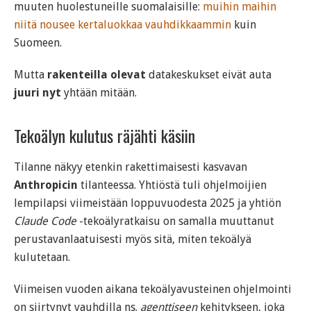
muuten huolestuneille suomalaisille:
muihin maihin
niitä nousee kertaluokkaa vauhdikkaammin
kuin
Suomeen.
Mutta
rakenteilla olevat
datakeskukset eivät auta
juuri nyt
yhtään mitään.
Tekoälyn kulutus räjähti käsiin
Tilanne näkyy etenkin rakettimaisesti kasvavan
Anthropicin
tilanteessa. Yhtiöstä tuli ohjelmoijien
lempilapsi viimeistään loppuvuodesta 2025 ja yhtiön
Claude Code
-tekoälyratkaisu on samalla muuttanut
perustavanlaatuisesti myös sitä, miten tekoälyä
kulutetaan.
Viimeisen vuoden aikana tekoälyavusteinen ohjelmointi
on siirtynyt vauhdilla ns.
agenttiseen
kehitykseen, joka