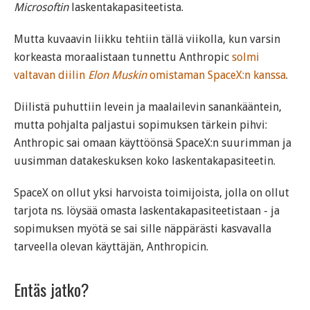
Microsoftin
laskentakapasiteetista.
Mutta kuvaavin liikku tehtiin tällä viikolla, kun varsin
korkeasta moraalistaan tunnettu Anthropic
solmi
valtavan diilin
Elon Muskin
omistaman SpaceX:n kanssa
.
Diilistä puhuttiin levein ja maalailevin sanankääntein,
mutta pohjalta paljastui sopimuksen tärkein pihvi:
Anthropic sai omaan käyttöönsä SpaceX:n suurimman ja
uusimman datakeskuksen koko laskentakapasiteetin.
SpaceX on ollut yksi harvoista toimijoista, jolla on ollut
tarjota ns. löysää omasta laskentakapasiteetistaan - ja
sopimuksen myötä se sai sille näppärästi kasvavalla
tarveella olevan käyttäjän, Anthropicin.
Entäs jatko?