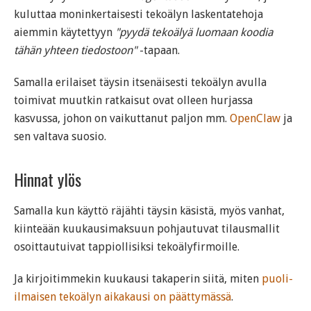
kuluttaa moninkertaisesti tekoälyn laskentatehoja
aiemmin käytettyyn
"pyydä tekoälyä luomaan koodia
tähän yhteen tiedostoon"
-tapaan.
Samalla erilaiset täysin itsenäisesti tekoälyn avulla
toimivat muutkin ratkaisut ovat olleen hurjassa
kasvussa, johon on vaikuttanut paljon mm.
OpenClaw
ja
sen valtava suosio.
Hinnat ylös
Samalla kun käyttö räjähti täysin käsistä, myös vanhat,
kiinteään kuukausimaksuun pohjautuvat tilausmallit
osoittautuivat tappiollisiksi tekoälyfirmoille.
Ja kirjoitimmekin kuukausi takaperin siitä, miten
puoli-
ilmaisen tekoälyn aikakausi on päättymässä
.