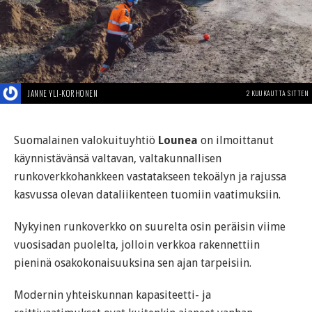
JANNE YLI-KORHONEN
2 KUUKAUTTA SITTEN
Suomalainen valokuituyhtiö
Lounea
on ilmoittanut
käynnistävänsä valtavan, valtakunnallisen
runkoverkkohankkeen vastatakseen tekoälyn ja rajussa
kasvussa olevan dataliikenteen tuomiin vaatimuksiin.
Nykyinen runkoverkko on suurelta osin peräisin viime
vuosisadan puolelta, jolloin verkkoa rakennettiin
pieninä osakokonaisuuksina sen ajan tarpeisiin.
Modernin yhteiskunnan kapasiteetti- ja