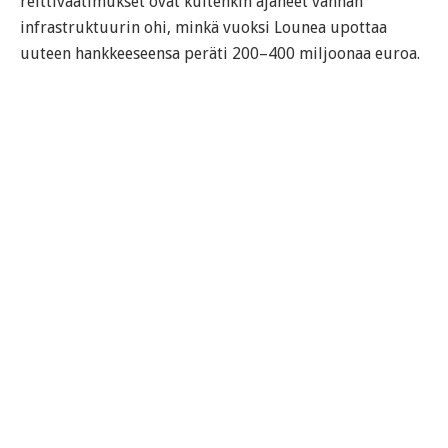
reittivaatimukset ovat kuitenkin ajaneet vanhan
infrastruktuurin ohi, minkä vuoksi Lounea upottaa
uuteen hankkeeseensa peräti 200–400 miljoonaa euroa.