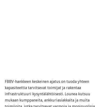
FBBV-hankkeen keskeinen ajatus on tuoda yhteen
kapasiteettia tarvitsevat toimijat ja rakentaa
infrastruktuuri kysyntälähtöisesti. Lounea kutsuu
mukaan kumppaneita, ankkuriasiakkaita ja muita
toimijoita, jotka tarvitsevat varmoja ja monipuolisia