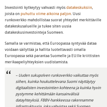
Investointi kytkeytyy vahvasti myös
datakeskuksiin
,
joista on
puhuttu
viime aikoina
paljon
. Uusi
runkoverkko mahdollistaa suorat yhteydet merkittäville
datakeskusalueille ja tukee siten uusia
datakeskusinvestointeja Suomeen.
Samalla se varmistaa, että Euroopassa syntyvää dataa
voidaan säilyttää ja hallita luotettavasti omalla
Euroopassa sekä parantaa Suomelle ja EU:lle kriittisten
merikaapeliyhteyksien uudistamista.
– Uuden sukupolven runkoverkko vaikuttaa myös
siihen, kuinka houkuttelevana Suomi näyttäytyy
digitaalisten investointien kohteena ja kuinka hyvin
pystymme kehittämään kansainvälisiä
datayhteyksiä. FBBV-hankkeessa rakennamme
infrastruktuuria, joka vahvistaa sekä Suomen