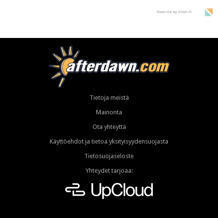
Powered by HIGH.FI
Tietoja meistä
Mainonta
Ota yhteyttä
Käyttöehdot ja tietoa yksityisyydensuojasta
Tietosuojaseloste
Yhteydet tarjoaa: