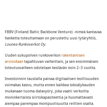
FBBV (Finland Baltic Backbone Venture) -nimeä kantavaa
hanketta toteuttamaan on perustettu uusi tytäryhtiö,
Lounea Runkoverkot Oy
.
Uuden sukupolven runkoverkon
rakentamisen
arvioidaan
tapahtuvan vaiheittain, ja sen ensimmäisen
toteutusvaiheen odotetaan kestävän noin 2–3 vuotta.
Investoinnin taustalla painaa digitaalisen teollisuuden
voimakas kasvu, mutta ennen kaikkea tekoälykauden
mukanaan tuoma datavyöry, joka vaatii verkoilta
moninkertaista siirtokapasiteettia ja huomattavasti
aiempaa parempaa monipuolisuutta reittien osalta.