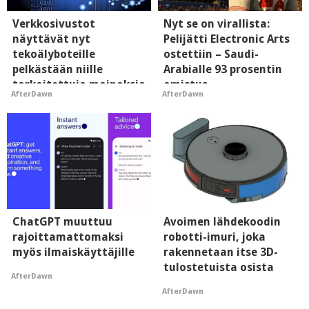
Verkkosivustot
Nyt se on virallista:
näyttävät nyt
Pelijätti Electronic Arts
tekoälyboteille
ostettiin – Saudi-
pelkästään niille
Arabialle 93 prosentin
tarkoitettuja mainoksia
omistus
AfterDawn
AfterDawn
- vaikuttaa tekoälyn
mielikuvaan brändistä
ChatGPT muuttuu
Avoimen lähdekoodin
rajoittamattomaksi
robotti-imuri, joka
myös ilmaiskäyttäjille
rakennetaan itse 3D-
tulostetuista osista
AfterDawn
AfterDawn