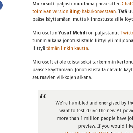
Microsoft
paljasti muutama päivä sitten
Chat
toimivan version
Bing
-hakukoneestaan
. Tätä u
pääse käyttämään, mutta kiinnostusta sille löyt
Microsoftin
Yusuf Mehdi
on paljastanut
Twitt
tunnin aikana jonotuslistalle liittyi yli miljoona
liittyä
tämän linkin kautta
.
Microsoft ei ole toistaiseksi tarkemmin kerton
pääsee käyttämään. Jonotuslistalla oleville käyt
seuraavien viikkojen aikana.
We're humbled and energized by th
want to test-drive the new AI-powe
more than 1 million people have joi
preview. If you would like