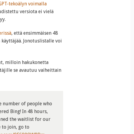
GPT-tekoälyn voimalla
udistettu versiota ei vielä
yy.
erissä
, että ensimmäisen 48
 käyttäjää. Jonotuslistalle voi
ut, milloin hakukonetta
täjille se avautuu vaiheittain
e number of people who
red Bing! In 48 hours,
ned the waitlist for our
 to join, go to