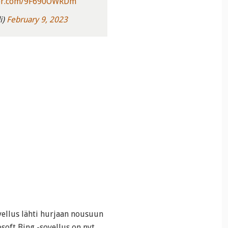
ter.com/9F690OWRDm
i)
February 9, 2023
vellus lähti hurjaan nousuun
soft Bing -sovellus on nyt