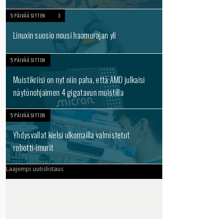
5 PÄIVÄÄ SITTEN
3
Linuxin suosio nousi haamurajan yli
5 PÄIVÄÄ SITTEN
Muistikriisi on nyt niin paha, että AMD julkaisi
näytönohjaimen 4 gigatavun muistilla
5 PÄIVÄÄ SITTEN
Yhdysvallat kielsi ulkomailla valmistetut
robotti-imurit
Laajempi uutislistaus