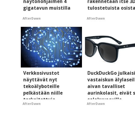
näytönohjaimen 4
rakennetaan itse 3
gigatavun muistilla
tulostetuista osist
AfterDawn
AfterDawn
Verkkosivustot
DuckDuckGo julkais
näyttävät nyt
vastaiskun älylaseil
tekoälyboteille
aivan tavalliset
pelkästään niille
aurinkolasit, eivät 
tarkoitettuja
salakuvaaville
AfterDawn
AfterDawn
mainoksia - vaikuttaa
hyypiöille
tekoälyn mielikuvaan
brändistä