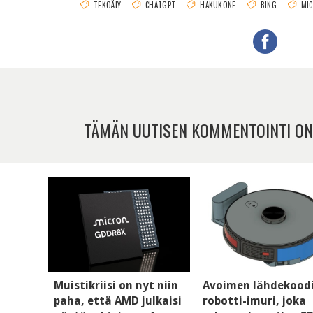
TEKOÄLY
CHATGPT
HAKUKONE
BING
MI
TÄMÄN UUTISEN KOMMENTOINTI ON
Muistikriisi on nyt niin
Avoimen lähdekood
paha, että AMD julkaisi
robotti-imuri, joka