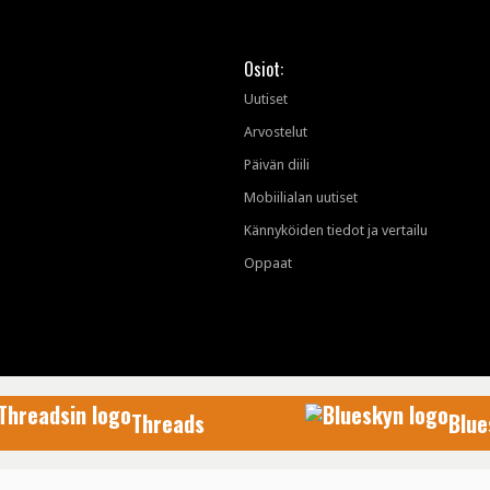
Osiot:
Uutiset
Arvostelut
Päivän diili
Mobiilialan uutiset
Kännyköiden tiedot ja vertailu
Oppaat
Threads
Blue
AfterDawn Oy
© 1999-2026