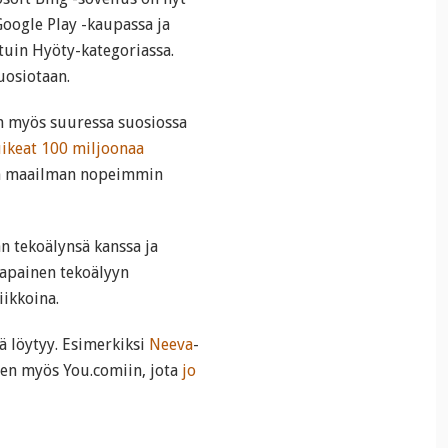
oogle Play -kaupassa ja
tuin Hyöty-kategoriassa.
uosiotaan.
n myös suuressa suosiossa
ikeat 100 miljoonaa
on maailman nopeimmin
n tekoälynsä kanssa ja
tapainen tekoälyyn
iikkoina.
ä löytyy. Esimerkiksi
Neeva
-
uten myös You.comiin, jota
jo