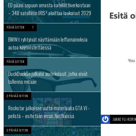
EU pääsi sopuun omasta satelliittiverkostaan
– 348 satelliitin IRIS² aloittaa laukaisut 2029
PÄIVÄ SITTEN
1
BMW:t ryhtyivät näyttämään leffamainoksia
autoa käynnistettäessä
PÄIVÄ SITTEN
DuckDuckGo julkaisi aurinkolasit, jotka eivät
tallenna mitään
2 PÄIVÄÄ SITTEN
Rockstar julkaisee uutta materiaalia GTA VI -
pelistä – esitetään ensin Netflixissä
JANNE YLI-KOR
2 PÄIVÄÄ SITTEN