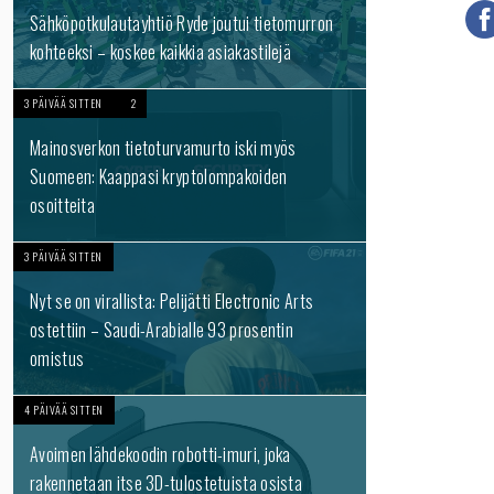
Sähköpotkulautayhtiö Ryde joutui tietomurron
kohteeksi – koskee kaikkia asiakastilejä
3 PÄIVÄÄ SITTEN
2
Mainosverkon tietoturvamurto iski myös
Suomeen: Kaappasi kryptolompakoiden
osoitteita
3 PÄIVÄÄ SITTEN
Nyt se on virallista: Pelijätti Electronic Arts
ostettiin – Saudi-Arabialle 93 prosentin
omistus
4 PÄIVÄÄ SITTEN
Avoimen lähdekoodin robotti-imuri, joka
rakennetaan itse 3D-tulostetuista osista