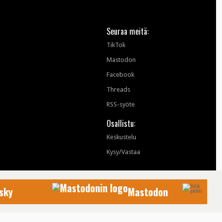
Seuraa meitä:
TikTok
Mastodon
Facebook
Threads
RSS-syöte
Osallistu:
Keskustelu
Kysy/Vastaa
sky
Mastodon