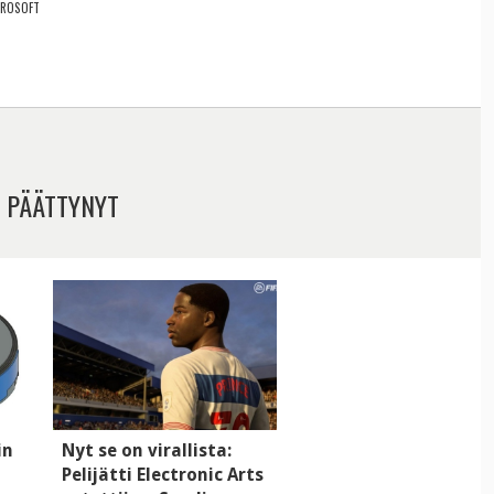
CROSOFT
 PÄÄTTYNYT
in
Nyt se on virallista:
Pelijätti Electronic Arts