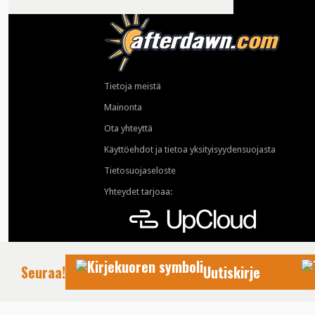
Tietoja meistä
Mainonta
Ota yhteyttä
Käyttöehdot ja tietoa yksityisyydensuojasta
Tietosuojaseloste
Yhteydet tarjoaa:
Seuraa!
Uutiskirje