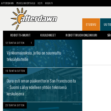
AFTERDAWN
PUHELINVERTAILU
X2.FI
HIGH.FI
ETUSIVU
UUTI
ROBOTTI-IMURIT
KUULOKKEET
ROBOTTIRUOHONLEIKKURI
SÄ
12 TUNTIA SITTEN
1
Verkkomainoksia, jotka on suunnattu
tekoälyboteille
19 TUNTIA SITTEN
Oura osti oman pääkonttorin San Franciscosta
– Suomi säilyy edelleen yhtiön teknisenä
keskuksena
23 TUNTIA SITTEN