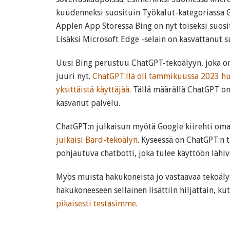
kuudenneksi suosituin Työkalut-kategoriassa G
Applen App Storessa Bing on nyt toiseksi suosi
Lisäksi Microsoft Edge -selain on kasvattanut s
Uusi Bing perustuu ChatGPT-tekoälyyn, joka o
juuri nyt.
ChatGPT:llä oli tammikuussa 2023 hu
yksittäistä käyttäjää
. Tällä määrällä ChatGPT 
kasvanut palvelu.
ChatGPT:n julkaisun myötä Google kiirehti oma
julkaisi Bard-tekoälyn
. Kyseessä on ChatGPT:n 
pohjautuva chatbotti, joka tulee käyttöön lähiv
Myös muista hakukoneista jo vastaavaa tekoäly
hakukoneeseen sellainen lisättiin hiljattain, k
pikaisesti testasimme
.