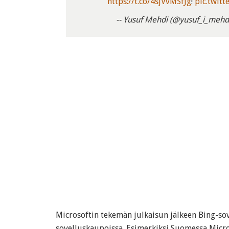
https://t.co/4sjVvMSfJg
!
pic.twit
-- Yusuf Mehdi (@yusuf_i_mehd
Microsoftin tekemän julkaisun jälkeen Bing-so
sovelluskaupoissa. Esimerkiksi Suomessa Micro