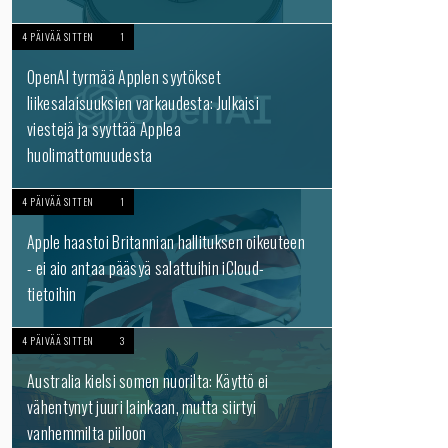
4 PÄIVÄÄ SITTEN
1
OpenAI tyrmää Applen syytökset
liikesalaisuuksien varkaudesta: Julkaisi
viestejä ja syyttää Applea
huolimattomuudesta
4 PÄIVÄÄ SITTEN
1
Apple haastoi Britannian hallituksen oikeuteen
- ei aio antaa pääsyä salattuihin iCloud-
tietoihin
4 PÄIVÄÄ SITTEN
3
Australia kielsi somen nuorilta: Käyttö ei
vähentynyt juuri lainkaan, mutta siirtyi
vanhemmilta piiloon