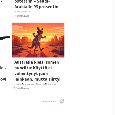
D-
ostettiin – Saudi-
a
Arabialle 93 prosentin
omistus
AfterDawn
i
Australia kielsi somen
le -
nuorilta: Käyttö ei
vähentynyt juuri
sovi
lainkaan, mutta siirtyi
vanhemmilta piiloon
AfterDawn
Powered by HIGH.FI