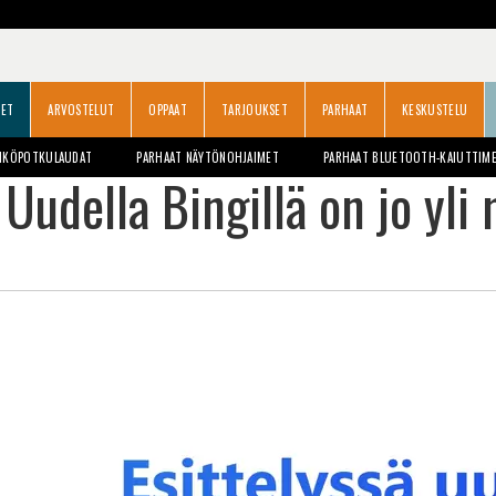
SET
ARVOSTELUT
OPPAAT
TARJOUKSET
PARHAAT
KESKUSTELU
HKÖPOTKULAUDAT
PARHAAT NÄYTÖNOHJAIMET
PARHAAT BLUETOOTH-KAIUTTIM
Uudella Bingillä on jo yli