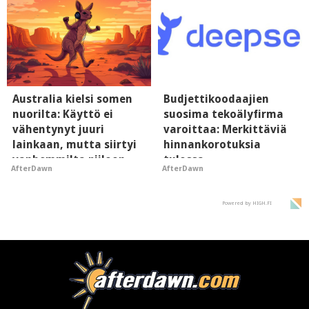
Australia kielsi somen
Budjettikoodaajien
nuorilta: Käyttö ei
suosima tekoälyfirma
vähentynyt juuri
varoittaa: Merkittäviä
lainkaan, mutta siirtyi
hinnankorotuksia
vanhemmilta piiloon
tulossa
AfterDawn
AfterDawn
Powered by HIGH.FI