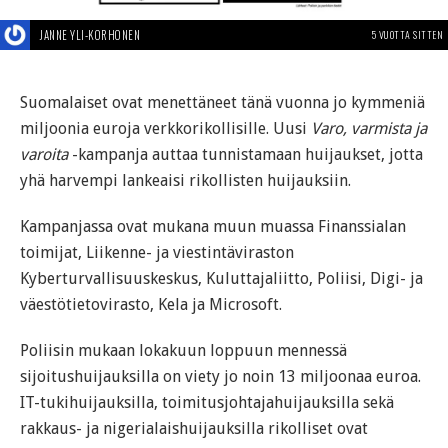
JANNE YLI-KORHONEN
5 VUOTTA SITTEN
Suomalaiset ovat menettäneet tänä vuonna jo kymmeniä
miljoonia euroja verkkorikollisille. Uusi
Varo, varmista ja
varoita
-kampanja auttaa tunnistamaan huijaukset, jotta
yhä harvempi lankeaisi rikollisten huijauksiin.
Kampanjassa ovat mukana muun muassa Finanssialan
toimijat, Liikenne- ja viestintäviraston
Kyberturvallisuuskeskus, Kuluttajaliitto, Poliisi, Digi- ja
väestötietovirasto, Kela ja Microsoft.
Poliisin mukaan lokakuun loppuun mennessä
sijoitushuijauksilla on viety jo noin 13 miljoonaa euroa.
IT-tukihuijauksilla, toimitusjohtajahuijauksilla sekä
rakkaus- ja nigerialaishuijauksilla rikolliset ovat