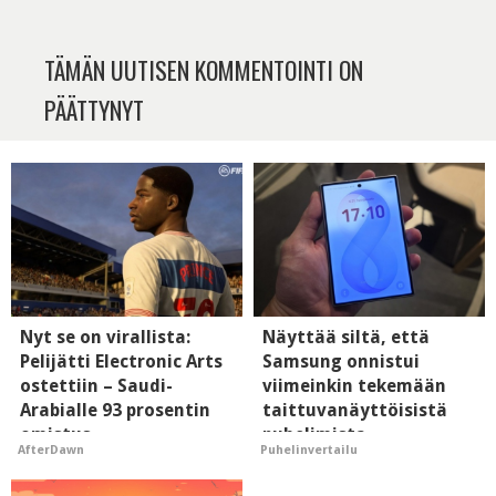
TÄMÄN UUTISEN KOMMENTOINTI ON
PÄÄTTYNYT
Nyt se on virallista:
Näyttää siltä, että
Pelijätti Electronic Arts
Samsung onnistui
ostettiin – Saudi-
viimeinkin tekemään
Arabialle 93 prosentin
taittuvanäyttöisistä
omistus
puhelimista
AfterDawn
Puhelinvertailu
supersuosittuja