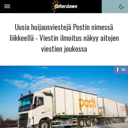
Uusia huijausviestejä Postin nimessä
liikkeellä - Viestin ilmoitus näkyy aitojen
viestien joukossa
JAA