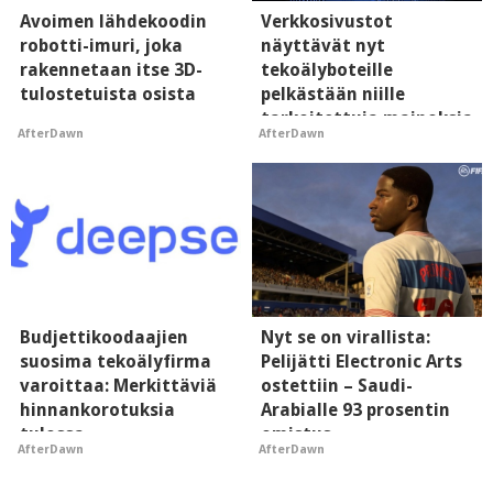
Avoimen lähdekoodin
Verkkosivustot
robotti-imuri, joka
näyttävät nyt
rakennetaan itse 3D-
tekoälyboteille
tulostetuista osista
pelkästään niille
tarkoitettuja mainoksia
AfterDawn
AfterDawn
- vaikuttaa tekoälyn
mielikuvaan brändistä
Budjettikoodaajien
Nyt se on virallista:
suosima tekoälyfirma
Pelijätti Electronic Arts
varoittaa: Merkittäviä
ostettiin – Saudi-
hinnankorotuksia
Arabialle 93 prosentin
tulossa
omistus
AfterDawn
AfterDawn