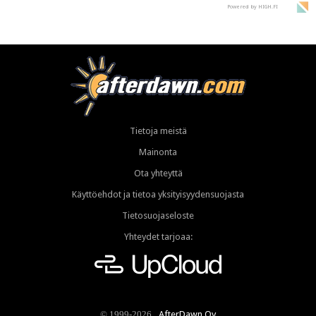
Powered by HIGH.FI
Tietoja meistä
Mainonta
Ota yhteyttä
Käyttöehdot ja tietoa yksityisyydensuojasta
Tietosuojaseloste
Yhteydet tarjoaa:
AfterDawn Oy
© 1999-2026