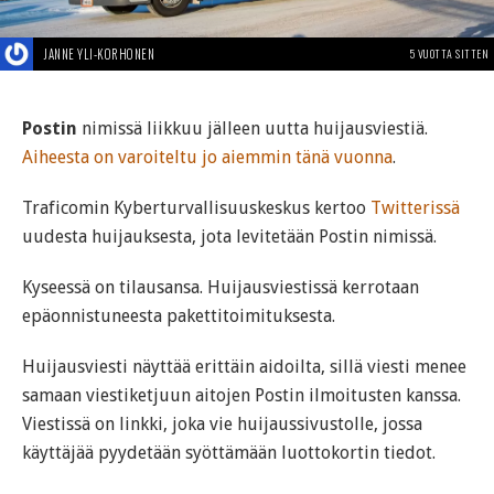
JANNE YLI-KORHONEN
5 VUOTTA SITTEN
Postin
nimissä liikkuu jälleen uutta huijausviestiä.
Aiheesta on varoiteltu jo aiemmin tänä vuonna
.
Traficomin Kyberturvallisuuskeskus kertoo
Twitterissä
uudesta huijauksesta, jota levitetään Postin nimissä.
Kyseessä on tilausansa. Huijausviestissä kerrotaan
epäonnistuneesta pakettitoimituksesta.
Huijausviesti näyttää erittäin aidoilta, sillä viesti menee
samaan viestiketjuun aitojen Postin ilmoitusten kanssa.
Viestissä on linkki, joka vie huijaussivustolle, jossa
käyttäjää pyydetään syöttämään luottokortin tiedot.