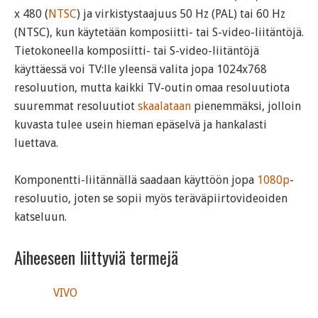
x 480 (
NTSC
) ja virkistystaajuus 50 Hz (PAL) tai 60 Hz
(NTSC), kun käytetään komposiitti- tai S-video-liitäntöjä.
Tietokoneella komposiitti- tai S-video-liitäntöjä
käyttäessä voi TV:lle yleensä valita jopa 1024x768
resoluution, mutta kaikki TV-outin omaa resoluutiota
suuremmat resoluutiot
skaalataan
pienemmäksi, jolloin
kuvasta tulee usein hieman epäselvä ja hankalasti
luettava.
Komponentti-liitännällä saadaan käyttöön jopa
1080p
-
resoluutio, joten se sopii myös teräväpiirtovideoiden
katseluun.
Aiheeseen liittyviä termejä
VIVO