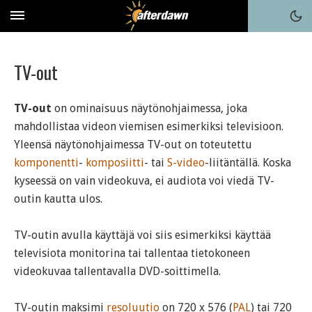
TV-out
TV-out
on ominaisuus näytönohjaimessa, joka
mahdollistaa videon viemisen esimerkiksi televisioon.
Yleensä näytönohjaimessa TV-out on toteutettu
komponentti
-
komposiitti
- tai
S-video
-liitäntällä. Koska
kyseessä on vain videokuva, ei audiota voi viedä TV-
outin kautta ulos.
TV-outin avulla käyttäjä voi siis esimerkiksi käyttää
televisiota monitorina tai tallentaa tietokoneen
videokuvaa tallentavalla DVD-soittimella.
TV-outin maksimi
resoluutio
on 720 x 576 (
PAL
) tai 720