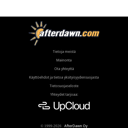
Tietoja meistä
Mainonta
Ota yhteyttä
Käyttöehdot ja tietoa yksityisyydensuojasta
Tietosuojaseloste
Yhteydet tarjoaa:
AfterDawn Oy
© 1999-2026