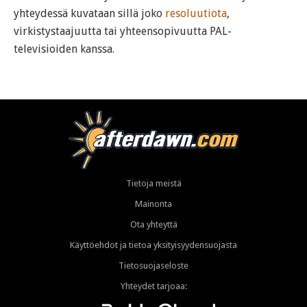
yhteydessä kuvataan sillä joko
resoluutiota
,
virkistystaajuutta tai yhteensopivuutta PAL-
televisioiden kanssa.
Tietoja meistä
Mainonta
Ota yhteyttä
Käyttöehdot ja tietoa yksityisyydensuojasta
Tietosuojaseloste
Yhteydet tarjoaa: