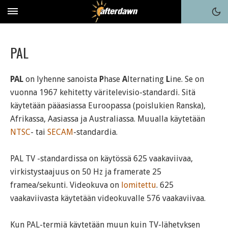
PAL
PAL
on lyhenne sanoista
P
hase
A
lternating
L
ine. Se on
vuonna 1967 kehitetty väritelevisio-standardi. Sitä
käytetään pääasiassa Euroopassa (poislukien Ranska),
Afrikassa, Aasiassa ja Australiassa. Muualla käytetään
NTSC
- tai
SECAM
-standardia.
PAL TV -standardissa on käytössä 625 vaakaviivaa,
virkistystaajuus on 50 Hz ja framerate 25
framea/sekunti. Videokuva on
lomitettu
. 625
vaakaviivasta käytetään videokuvalle 576 vaakaviivaa.
Kun PAL-termiä käytetään muun kuin TV-lähetyksen