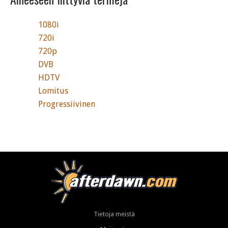
1080i
720i
720p
DVB
HDTV
Lomitus
Progressiivinen
Tietoja meistä