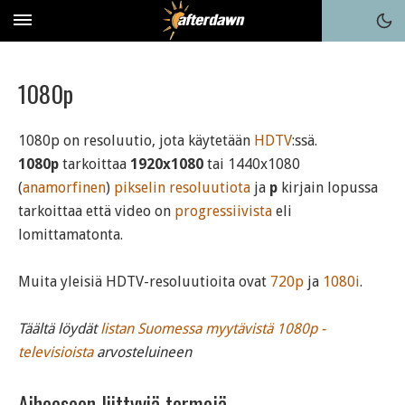
1080p
1080p on resoluutio, jota käytetään
HDTV
:ssä.
1080p
tarkoittaa
1920x1080
tai 1440x1080
(
anamorfinen
)
pikselin
resoluutiota
ja
p
kirjain lopussa
tarkoittaa että video on
progressiivista
eli
lomittamatonta.
Muita yleisiä HDTV-resoluutioita ovat
720p
ja
1080i
.
Täältä löydät
listan Suomessa myytävistä 1080p -
televisioista
arvosteluineen
Aiheeseen liittyviä termejä