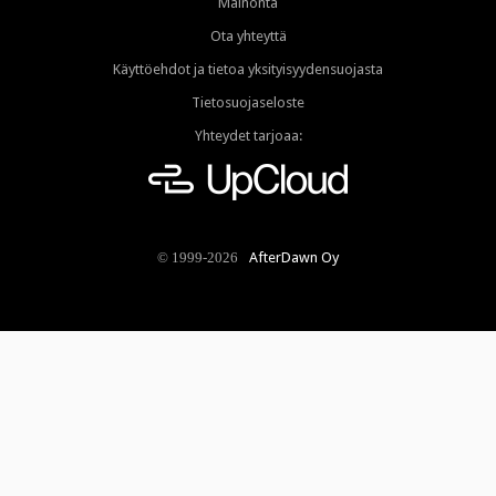
Mainonta
Ota yhteyttä
Käyttöehdot ja tietoa yksityisyydensuojasta
Tietosuojaseloste
Yhteydet tarjoaa:
AfterDawn Oy
© 1999-2026