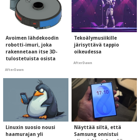
Avoimen lähdekoodin
Tekoälymusiikille
robotti-imuri, joka
järisyttävä tappio
rakennetaan itse 3D-
oikeudessa
tulostetuista osista
AfterDawn
AfterDawn
Linuxin suosio nousi
Näyttää siltä, että
haamurajan yli
Samsung onnistui