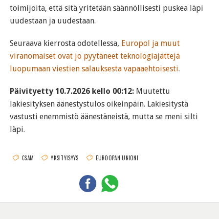
toimijoita, että sitä yritetään säännöllisesti puskea läpi
uudestaan ja uudestaan.
Seuraava kierrosta odotellessa,
Europol ja muut
viranomaiset ovat jo pyytäneet teknologiajättejä
luopumaan viestien salauksesta vapaaehtoisesti
.
Päivityetty 10.7.2026 kello 00:12:
Muutettu
lakiesityksen äänestystulos oikeinpäin. Lakiesitystä
vastusti enemmistö äänestäneistä, mutta se meni silti
läpi.
CSAM
YKSITYISYYS
EUROOPAN UNIONI