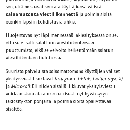
sen, että ne saavat seurata käyttäjiensä välistä
salaamatonta viestiliikennettä
ja poimia sieltä
etenkin lapsiin kohdistuvia uhkia.
Huojentavaa nyt läpi mennessää lakiesityksessä on se,
että se
ei
salli salattuun viestiliikenteeseen
puuttumista, eikä se velvoita heikentämään salatun
viestiliikenteen tietoturvaa.
Suurista palveluista salaamattomana käyttäjien väliset
yksityisviestit siirtävät
Instagram
,
TikTok
,
Twitter
(nyk. X)
ja
Microsoft
. Eli niiden sisällä liikkuvat yksityisviestit
voidaan skannata automaattisesti nyt hyväksytyn
lakiesityksen pohjalta ja poimia sieltä epäilyttävää
sisältöä.