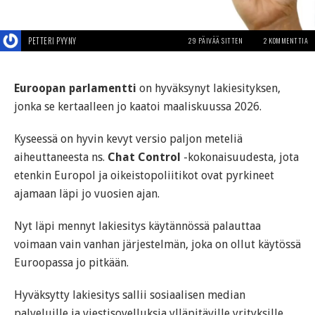
PETTERI PYYNY
29 PÄIVÄÄ SITTEN
2 KOMMENTTIA
Euroopan parlamentti
on hyväksynyt lakiesityksen,
jonka se kertaalleen jo kaatoi maaliskuussa 2026.
Kyseessä on hyvin kevyt versio paljon meteliä
aiheuttaneesta ns.
Chat Control
-kokonaisuudesta, jota
etenkin Europol ja oikeistopoliitikot ovat pyrkineet
ajamaan läpi jo vuosien ajan.
Nyt läpi mennyt lakiesitys käytännössä palauttaa
voimaan vain vanhan järjestelmän, joka on ollut käytössä
Euroopassa jo pitkään.
Hyväksytty lakiesitys sallii sosiaalisen median
palveluille ja viestisovelluksia ylläpitäville yrityksille