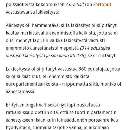
poissaolleista kokoomuksen
Aura Salla
on
kertonut
vastustavansa lakiesitystä.
Äänestys oli hämmentävä, sillä lakiesitys olisi pitänyt
kaataa merkittävällä enemmistöllä kaikista, jotta se
ei
olisi mennyt läpi. Eli vaikka lakiesitystä vastusti
enemmistö äänestäneistä mepeistä
(314 edustajaa
vastusti lakiesitystä ja sitä kannatti 276)
, se ei riittänyt.
Lakiesitystä olisi pitänyt vastustaa 360 edustajaa, jotta
se olisi kaatunut, eli enemmistö kaikista
europarlamentaarikoista - riippumatta siitä, moniko oli
äänestämässä.
Erityisen ongelmalliseksi nyt läpi pusketussa
ratkaisussa pidettiin sitä, että se tuotiin parlamentin
äänestykseen ikään kuin lainsäädännön porsaanreikää
hyödyntäen, tuomalla tarjolle vanha, jo aikoinaan