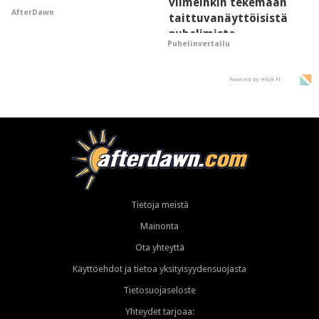
viimeinkin tekemään
AfterDawn
taittuvanäyttöisistä
puhelimista
Puhelinvertailu
supersuosittuja
Powered by HIGH.FI
Tietoja meistä
Mainonta
Ota yhteyttä
Käyttöehdot ja tietoa yksityisyydensuojasta
Tietosuojaseloste
Yhteydet tarjoaa: