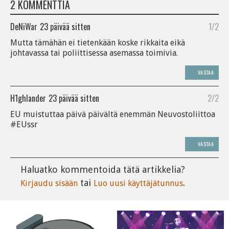
2 KOMMENTTIA
DeNiWar
23 päivää sitten
1/2
Mutta tämähän ei tietenkään koske rikkaita eikä
johtavassa tai poliittisessa asemassa toimivia.
VASTAA
H1ghlander
23 päivää sitten
2/2
EU muistuttaa päivä päivältä enemmän Neuvostoliittoa
#EUssr
VASTAA
Haluatko kommentoida tätä artikkelia?
tai
.
Kirjaudu sisään
Luo uusi käyttäjätunnus