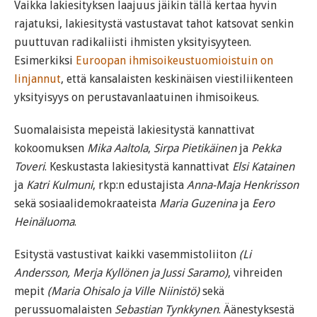
Vaikka lakiesityksen laajuus jäikin tällä kertaa hyvin
rajatuksi, lakiesitystä vastustavat tahot katsovat senkin
puuttuvan radikaliisti ihmisten yksityisyyteen.
Esimerkiksi
Euroopan ihmisoikeustuomioistuin on
linjannut
, että kansalaisten keskinäisen viestiliikenteen
yksityisyys on perustavanlaatuinen ihmisoikeus.
Suomalaisista mepeistä lakiesitystä kannattivat
kokoomuksen
Mika Aaltola
,
Sirpa Pietikäinen
ja
Pekka
Toveri
. Keskustasta lakiesitystä kannattivat
Elsi Katainen
ja
Katri Kulmuni
, rkp:n edustajista
Anna-Maja Henkrisson
sekä sosiaalidemokraateista
Maria Guzenina
ja
Eero
Heinäluoma
.
Esitystä vastustivat kaikki vasemmistoliiton
(Li
Andersson, Merja Kyllönen ja Jussi Saramo)
, vihreiden
mepit
(Maria Ohisalo ja Ville Niinistö)
sekä
perussuomalaisten
Sebastian Tynkkynen
. Äänestyksestä