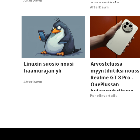
AfterDawn
prosentteja
AfterDawn
Linuxin suosio nousi
Arvostelussa
haamurajan yli
myyntihitiksi nouss
Realme GT 8 Pro -
AfterDawn
OnePlussan
huippupuhelinten
Puhelinvertailu
"perillinen"