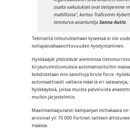
osalta vaikutukset ovat tietojemme 
maltillisina", kertoo Traficomin Kybe
tietoturva-asiantuntija
Sanna Autio
.
Tekniseltä toteutukseltaan kyseessä ei ole uu
nollapäivähaavoittuvuuden hyödyntäminen.
Hyökkääjät yhdistävät aiemmissa tietomurroiss
kirjautumistunnuksia automatisoituihin massah
kohdistetaan niin sanottuja brute force -hyökkä
automaattisesti valtavia määriä eri salasanoja, 
hyökkäyksiä, joissa muista palveluista anastett
muihin järjestelmiin.
Maailmanlaajuisesti kampanjan mittakaava on va
arvioivat yli 70 000 Fortinet-laitteen altistune
maassa.