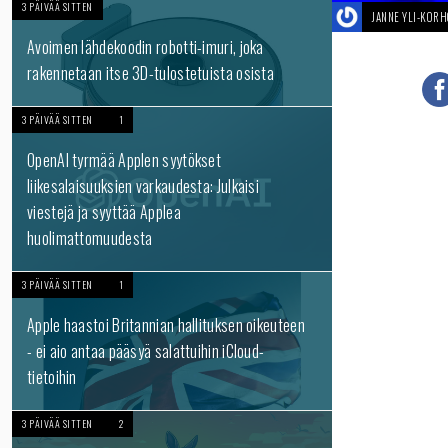
3 PÄIVÄÄ SITTEN
JANNE YLI-KOR
Avoimen lähdekoodin robotti-imuri, joka
rakennetaan itse 3D-tulostetuista osista
3 PÄIVÄÄ SITTEN
1
OpenAI tyrmää Applen syytökset
liikesalaisuuksien varkaudesta: Julkaisi
viestejä ja syyttää Applea
huolimattomuudesta
3 PÄIVÄÄ SITTEN
1
Apple haastoi Britannian hallituksen oikeuteen
- ei aio antaa pääsyä salattuihin iCloud-
tietoihin
3 PÄIVÄÄ SITTEN
2