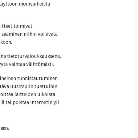
käyttöön monivaiheista
itteet toimivat
n saaminen niihin voi avata
kkoon.
sena tietoturvaloukkauksena,
ytä vaihtaa välittömästi.
vaiheinen tunnistautuminen
ettävä uusimpiin tuettuihin
oittaa laitteiden ulkoista
lä tai poistaa internetin yli
TURVA