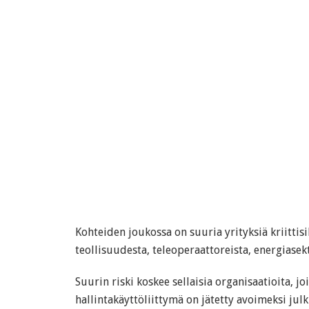
Kohteiden joukossa on suuria yrityksiä kriittisi
teollisuudesta, teleoperaattoreista, energiasekt
Suurin riski koskee sellaisia organisaatioita, jo
hallintakäyttöliittymä on jätetty avoimeksi julk