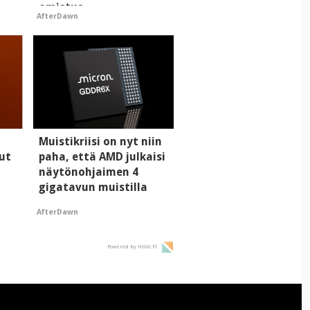
omistus
AfterDawn
Muistikriisi on nyt niin
ut
paha, että AMD julkaisi
näytönohjaimen 4
gigatavun muistilla
AfterDawn
Powered by HIGH.FI