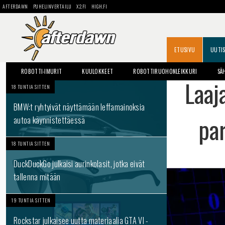
AFTERDAWN
PUHELINVERTAILU
X2.FI
HIGH.FI
ETUSIVU
UUTI
ROBOTTI-IMURIT
KUULOKKEET
ROBOTTIRUOHONLEIKKURI
SÄ
Laaj
18 TUNTIA SITTEN
BMW:t ryhtyivät näyttämään leffamainoksia
pa
autoa käynnistettäessä
18 TUNTIA SITTEN
DuckDuckGo julkaisi aurinkolasit, jotka eivät
tallenna mitään
19 TUNTIA SITTEN
Rockstar julkaisee uutta materiaalia GTA VI -