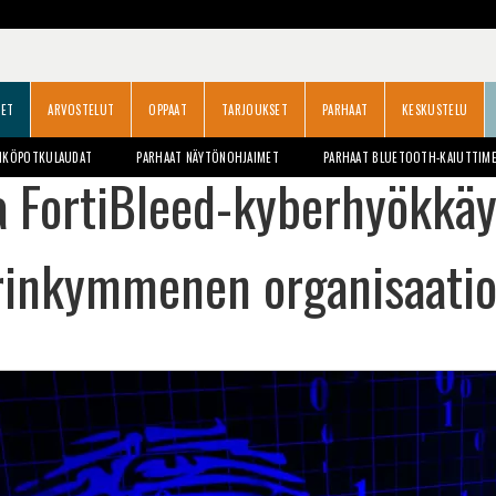
SET
ARVOSTELUT
OPPAAT
TARJOUKSET
PARHAAT
KESKUSTELU
HKÖPOTKULAUDAT
PARHAAT NÄYTÖNOHJAIMET
PARHAAT BLUETOOTH-KAIUTTIM
a FortiBleed-kyberhyökkä
rinkymmenen organisaatio