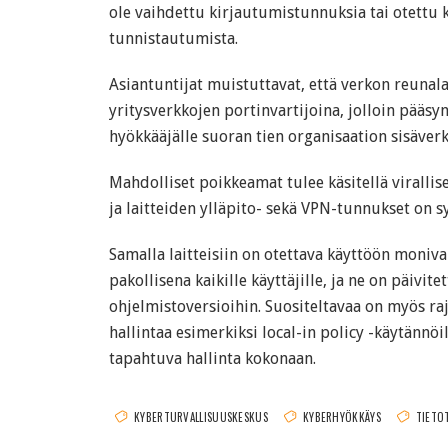
ole vaihdettu kirjautumistunnuksia tai otettu 
tunnistautumista.
Asiantuntijat muistuttavat, että verkon reunala
yritysverkkojen portinvartijoina, jolloin pääsy
hyökkääjälle suoran tien organisaation sisäver
Mahdolliset poikkeamat tulee käsitellä viralli
ja laitteiden ylläpito- sekä VPN-tunnukset on sy
Samalla laitteisiin on otettava käyttöön moni
pakollisena kaikille käyttäjille, ja ne on päivit
ohjelmistoversioihin. Suositeltavaa on myös raj
hallintaa esimerkiksi local-in policy -käytännöil
tapahtuva hallinta kokonaan.
KYBERTURVALLISUUSKESKUS
KYBERHYÖKKÄYS
TIETO