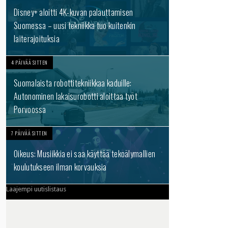
Disney+ aloitti 4K-kuvan palauttamisen
Suomessa – uusi tekniikka tuo kuitenkin
laiterajoituksia
4 PÄIVÄÄ SITTEN
Suomalaista robottitekniikkaa kaduille:
Autonominen lakaisurobotti aloittaa työt
Porvoossa
7 PÄIVÄÄ SITTEN
Oikeus: Musiikkia ei saa käyttää tekoälymallien
koulutukseen ilman korvauksia
Laajempi uutislistaus