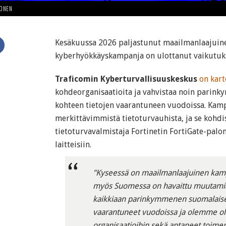
HONEN
Kesäkuussa 2026 paljastunut maailmanlaajuine
kyberhyökkäyskampanja on ulottanut vaikutu
Traficomin Kyberturvallisuuskeskus
on kart
kohdeorganisaatioita ja vahvistaa noin parin
kohteen tietojen vaarantuneen vuodoissa. Kam
merkittävimmistä tietoturvauhista, ja se kohdis
tietoturvavalmistaja Fortinetin FortiGate-pal
laitteisiin.
"Kyseessä on maailmanlaajuinen kam
myös Suomessa on havaittu muutamia
kaikkiaan parinkymmenen suomalaise
vaarantuneet vuodoissa ja olemme ol
organisaatioihin sekä antaneet toim