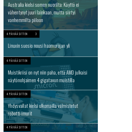
Australia kielsi somen nuorilta: Käyttö ei
vähentynyt juuri lainkaan, mutta siirtyi
vanhemmilta piiloon
4 PÄIVÄÄ SITTEN
3
Linuxin suosio nousi haamurajan yli
4 PÄIVÄÄ SITTEN
Muistikriisi on nyt niin paha, että AMD julkaisi
näytönohjaimen 4 gigatavun muistilla
4 PÄIVÄÄ SITTEN
Yhdysvallat kielsi ulkomailla valmistetut
robotti-imurit
4 PÄIVÄÄ SITTEN