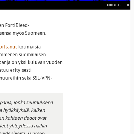
KUUKAUSI SITTEN
n FortiBleed-
ksensa myös Suomeen.
oittanut
kotimaisia
kymmenen suomalaisen
panja on yksi kuluvan vuoden
tuu erityisesti
omuureihin sekä SSL-VPN-
panja, jonka seurauksena
 hyökkäyksiä. Kaiken
n kohteen tiedot ovat
leet yhteydessä näihin
enpideohjeita. Suomen