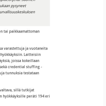
mukaan pysyneet
rturvallisuuskeskuksen
den tai paikkaamattoman
a varastettuja ja vuotaneita
yökkäyksiin. Laitteisiin
yksiä, joissa kokeillaan
sekä credential stuffing -
uja tunnuksia testataan
ltava, sillä tutkijat
en hyökkäyksille peräti 194 eri