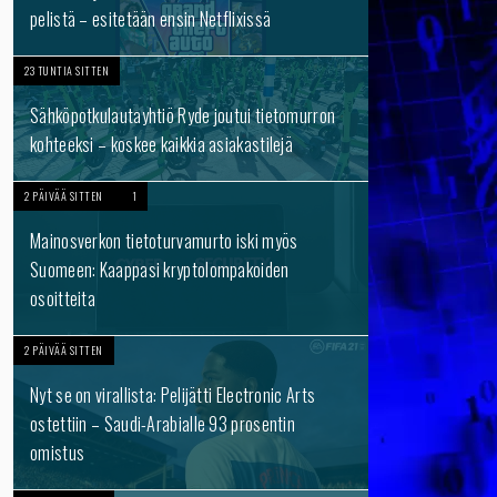
pelistä – esitetään ensin Netflixissä
23 TUNTIA SITTEN
Sähköpotkulautayhtiö Ryde joutui tietomurron
kohteeksi – koskee kaikkia asiakastilejä
2 PÄIVÄÄ SITTEN
1
Mainosverkon tietoturvamurto iski myös
Suomeen: Kaappasi kryptolompakoiden
osoitteita
2 PÄIVÄÄ SITTEN
Nyt se on virallista: Pelijätti Electronic Arts
ostettiin – Saudi-Arabialle 93 prosentin
omistus