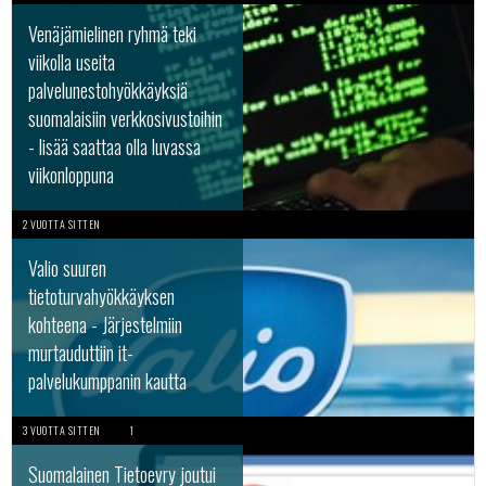
Venäjämielinen ryhmä teki
viikolla useita
palvelunestohyökkäyksiä
suomalaisiin verkkosivustoihin
- lisää saattaa olla luvassa
viikonloppuna
2 VUOTTA SITTEN
Valio suuren
tietoturvahyökkäyksen
kohteena - Järjestelmiin
murtauduttiin it-
palvelukumppanin kautta
3 VUOTTA SITTEN
1
Suomalainen Tietoevry joutui