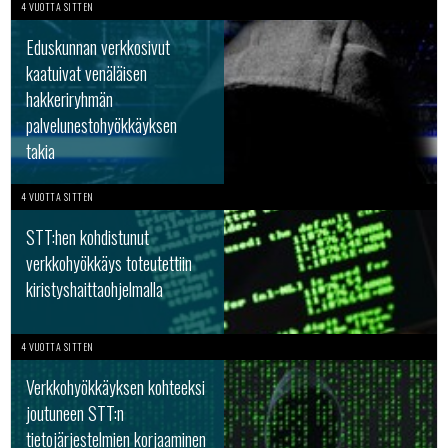
4 VUOTTA SITTEN
Eduskunnan verkkosivut
kaatuivat venäläisen
hakkeriryhmän
palvelunestohyökkäyksen
takia
4 VUOTTA SITTEN
STT:hen kohdistunut
verkkohyökkäys toteutettiin
kiristyshaittaohjelmalla
4 VUOTTA SITTEN
Verkkohyökkäyksen kohteeksi
joutuneen STT:n
tietojärjestelmien korjaaminen