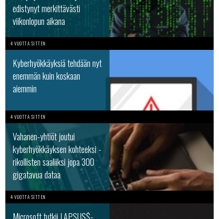
edistynyt merkittävästi
viikonlopun aikana
4 VUOTTA SITTEN
Kyberhyökkäyksiä tehdään nyt
enemmän kuin koskaan
aiemmin
4 VUOTTA SITTEN
Vahanen-yhtiöt joutui
kyberhyökkäyksen kohteeksi -
rikollisten saaliiksi jopa 300
gigatavua dataa
4 VUOTTA SITTEN
Microsoft tutkii LAPSUS$-