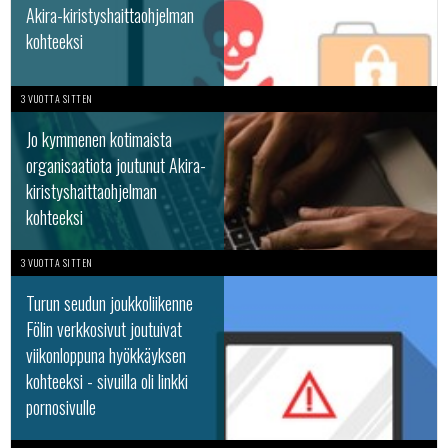
Akira-kiristyshaittaohjelman
kohteeksi
3 VUOTTA SITTEN
Jo kymmenen kotimaista
organisaatiota joutunut Akira-
kiristyshaittaohjelman
kohteeksi
3 VUOTTA SITTEN
Turun seudun joukkoliikenne
Fölin verkkosivut joutuivat
viikonloppuna hyökkäyksen
kohteeksi - sivuilla oli linkki
pornosivulle