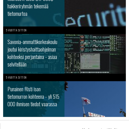
hakkeriryhmän tekemää
tietomurtoa
5 VUOTTA SITTEN
Savonia-ammattikorkeakoulu
joutui kiristyshaittaohjelman
kohteeksi perjantaina - asiaa
selvitellään
5 VUOTTA SITTEN
Punainen Risti ison
tietomurron kohteena - yli 515
000 ihmisen tiedot vaarassa