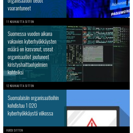
organisaation tiedot
vaarantuneet
11 KUUKAUTTA SITTEN
Suomessa vuoden aikana
vakavien kyberhyökkäysten
määrä on kasvanut, useat
organisaatiot joutuneet
kiristyshaittaohjelmien
kohteiksi
12 KUUKAUTTA SITTEN
Suomalaisiin organisaatioihin
kohdistuu 1 020
kyberhyökkäystä viikossa
VUOSI SITTEN