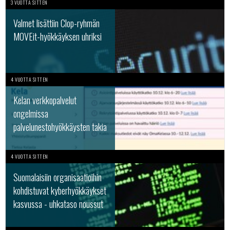
3 VUOTTA SITTEN
Valmet lisättiin Clop-ryhmän
MOVEit-hyökkäyksen uhriksi
4 VUOTTA SITTEN
Kelan verkkopalvelut
ongelmissa
palvelunestohyökkäysten takia
4 VUOTTA SITTEN
Suomalaisiin organisaatioihin
kohdistuvat kyberhyökkäykset
kasvussa - uhkataso noussut