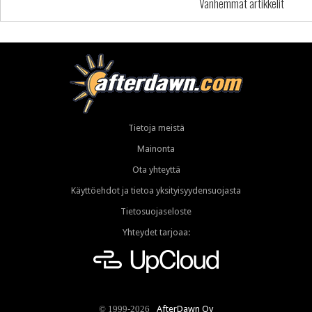
Vanhemmat artikkelit
Tietoja meistä
Mainonta
Ota yhteyttä
Käyttöehdot ja tietoa yksityisyydensuojasta
Tietosuojaseloste
Yhteydet tarjoaa:
AfterDawn Oy
© 1999-2026