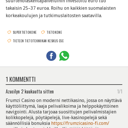
suurteholaskentapalveluihin investoitu euro tuo
takaisin 25–37 euroa. Roihu on kaikkien suomalaisten
korkeakoulujen ja tutkimuslaitosten saatavilla.
SUPERTIETOKONE
TIETOKONE
TIETEEN TIETOTEKNIIKAN KESKUS CSC
1 KOMMENTTI
Azucilyn
2 kuukautta sitten
1/1
Frumzi Casino on moderni nettikasino, jossa on näyttävä
käyttöliittymä, laaja pelivalikoima ja helppokäyttöinen
navigointi. Alusta tarjoaa suosittujen pelivalmistajien
kolikkopelejä, pöytäpelejä, live-kasinopelejä sekä
säännöllisiä bonuksia
https://frumzicasino-fi.com/