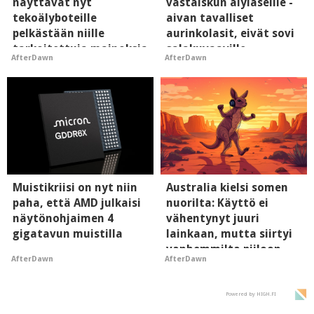
näyttävät nyt
vastaiskun älylaseille -
tekoälyboteille
aivan tavalliset
pelkästään niille
aurinkolasit, eivät sovi
tarkoitettuja mainoksia
salakuvaaville
AfterDawn
AfterDawn
- vaikuttaa tekoälyn
hyypiöille
mielikuvaan brändistä
Muistikriisi on nyt niin
Australia kielsi somen
paha, että AMD julkaisi
nuorilta: Käyttö ei
näytönohjaimen 4
vähentynyt juuri
gigatavun muistilla
lainkaan, mutta siirtyi
vanhemmilta piiloon
AfterDawn
AfterDawn
Powered by HIGH.FI