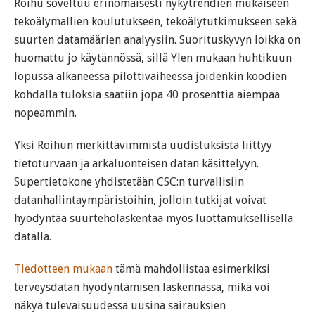
Roihu soveltuu erinomaisesti nykytrendien mukaiseen
tekoälymallien koulutukseen, tekoälytutkimukseen sekä
suurten datamäärien analyysiin. Suorituskyvyn loikka on
huomattu jo käytännössä, sillä Ylen mukaan huhtikuun
lopussa alkaneessa pilottivaiheessa joidenkin koodien
kohdalla tuloksia saatiin jopa 40 prosenttia aiempaa
nopeammin.
Yksi Roihun merkittävimmistä uudistuksista liittyy
tietoturvaan ja arkaluonteisen datan käsittelyyn.
Supertietokone yhdistetään CSC:n turvallisiin
datanhallintaympäristöihin, jolloin tutkijat voivat
hyödyntää suurteholaskentaa myös luottamuksellisella
datalla.
Tiedotteen mukaan
tämä mahdollistaa esimerkiksi
terveysdatan hyödyntämisen laskennassa, mikä voi
näkyä tulevaisuudessa uusina sairauksien