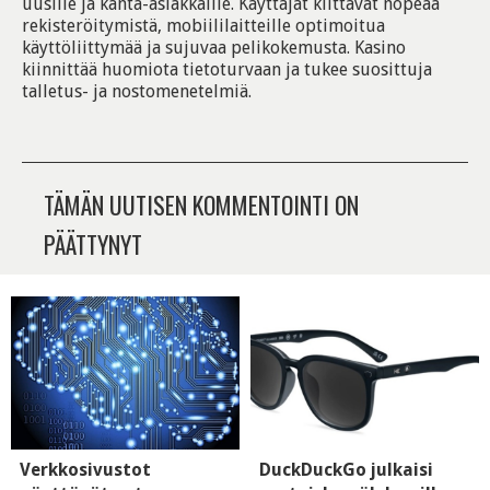
uusille ja kanta-asiakkaille. Käyttäjät kiittävät nopeaa
rekisteröitymistä, mobiililaitteille optimoitua
käyttöliittymää ja sujuvaa pelikokemusta. Kasino
kiinnittää huomiota tietoturvaan ja tukee suosittuja
talletus- ja nostomenetelmiä.
TÄMÄN UUTISEN KOMMENTOINTI ON
PÄÄTTYNYT
Verkkosivustot
DuckDuckGo julkaisi