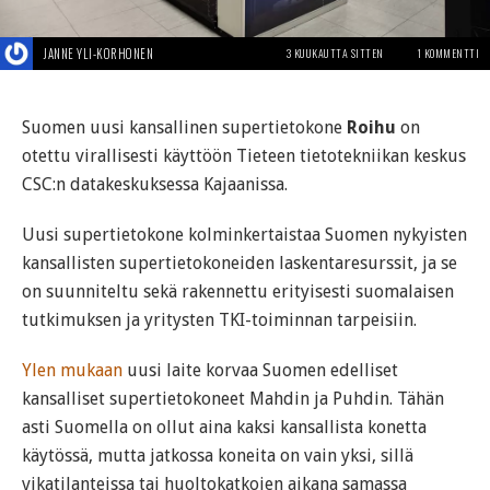
JANNE YLI-KORHONEN
3 KUUKAUTTA SITTEN
1 KOMMENTTI
Suomen uusi kansallinen supertietokone
Roihu
on
otettu virallisesti käyttöön Tieteen tietotekniikan keskus
CSC:n datakeskuksessa Kajaanissa.
Uusi supertietokone kolminkertaistaa Suomen nykyisten
kansallisten supertietokoneiden laskentaresurssit, ja se
on suunniteltu sekä rakennettu erityisesti suomalaisen
tutkimuksen ja yritysten TKI-toiminnan tarpeisiin.
Ylen mukaan
uusi laite korvaa Suomen edelliset
kansalliset supertietokoneet Mahdin ja Puhdin. Tähän
asti Suomella on ollut aina kaksi kansallista konetta
käytössä, mutta jatkossa koneita on vain yksi, sillä
vikatilanteissa tai huoltokatkojen aikana samassa