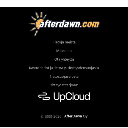
Tietoja meistä
Mainonta
Ota yhteyttä
Käyttöehdot ja tietoa yksityisyydensuojasta
Tietosuojaseloste
Yhteydet tarjoaa:
AfterDawn Oy
© 1999-2026