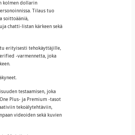
n kolmen dollarin
ersonoinnissa. Tilaus tuo
 soittoääniä,
ja chatti-listan kärkeen sekä
erityisesti tehokäyttäjille,
erified -varmennetta, joka
keen.
näkyneet.
isuuden testaamisen, joka
One Plus- ja Premium -tasot
ativiin tekoälytehtäviin,
mpaan videoiden sekä kuvien