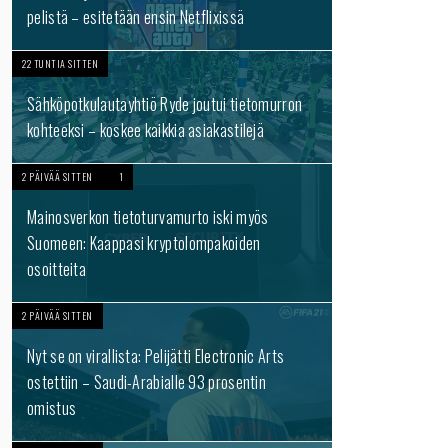
pelistä – esitetään ensin Netflixissä
22 TUNTIA SITTEN
Sähköpotkulautayhtiö Ryde joutui tietomurron
kohteeksi – koskee kaikkia asiakastilejä
2 PÄIVÄÄ SITTEN
1
Mainosverkon tietoturvamurto iski myös
Suomeen: Kaappasi kryptolompakoiden
osoitteita
2 PÄIVÄÄ SITTEN
Nyt se on virallista: Pelijätti Electronic Arts
ostettiin – Saudi-Arabialle 93 prosentin
omistus