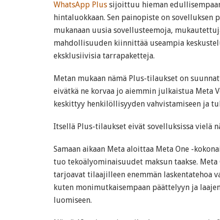
WhatsApp Plus
sijoittuu hieman edullisempaa
hintaluokkaan. Sen painopiste on sovelluksen p
mukanaan uusia sovellusteemoja, mukautettuja
mahdollisuuden kiinnittää useampia keskustelu
eksklusiivisia tarrapaketteja.
Metan mukaan nämä Plus-tilaukset on suunnattu 
eivätkä ne korvaa jo aiemmin julkaistua Meta V
keskittyy henkilöllisyyden vahvistamiseen ja tu
Itsellä Plus-tilaukset eivät sovelluksissa vielä 
Samaan aikaan Meta aloittaa Meta One -kokona
tuo tekoälyominaisuudet maksun taakse. Meta 
tarjoavat tilaajilleen enemmän laskentatehoa va
kuten monimutkaisempaan päättelyyn ja laaje
luomiseen.