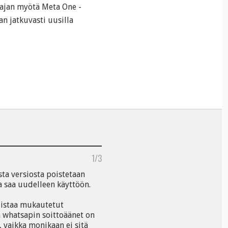
t ajan myötä Meta One -
an jatkuvasti uusilla
1/3
sta versiosta poistetaan
 saa uudelleen käyttöön.
listaa mukautetut
a whatsapin soittoäänet on
, vaikka monikaan ei sitä