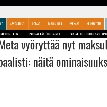
SET
ARVOSTELUT
OPPAAT
TARJOUKSET
PARHAAT
KESKUSTELU
HKÖPOTKULAUDAT
PARHAAT NÄYTÖNOHJAIMET
PARHAAT BLUETOOTH-KAIUTTIM
Meta vyöryttää nyt maksull
baalisti: näitä ominaisuuk