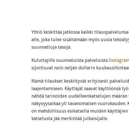
Yhtiö keskittää jatkossa kaikki tilauspalvelun
alle, joka tulee sisältämään myös uusia tekoäl
suunnattuja tasoja.
Kuluttajille suunnatuista palveluista
Instagram
sijoittuvat noin neljän dollarin kuukausihintaa
Nämä tilaukset keskittyvät erityisesti palvelu
laajentamiseen. Käyttäjät saavat käyttöönsä työk
nähdä tarinoiden uudelleenkatselujen määrän t
näkyvyysaikaa yli tavanomaisen vuorokauden. 
on mahdollisuus esikatsella muiden käyttäjien t
katselusta jää merkintää julkaisijalle.