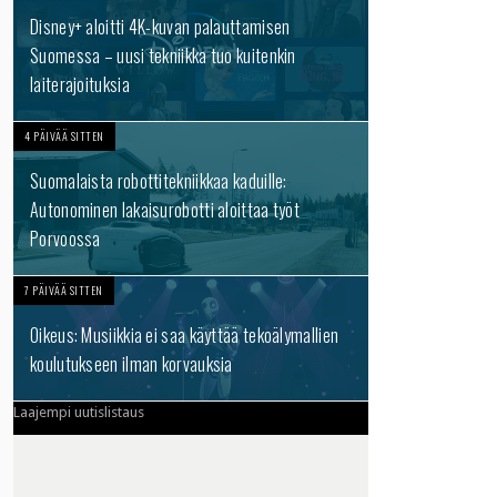
Disney+ aloitti 4K-kuvan palauttamisen
Suomessa – uusi tekniikka tuo kuitenkin
laiterajoituksia
4 PÄIVÄÄ SITTEN
Suomalaista robottitekniikkaa kaduille:
Autonominen lakaisurobotti aloittaa työt
Porvoossa
7 PÄIVÄÄ SITTEN
Oikeus: Musiikkia ei saa käyttää tekoälymallien
koulutukseen ilman korvauksia
Laajempi uutislistaus