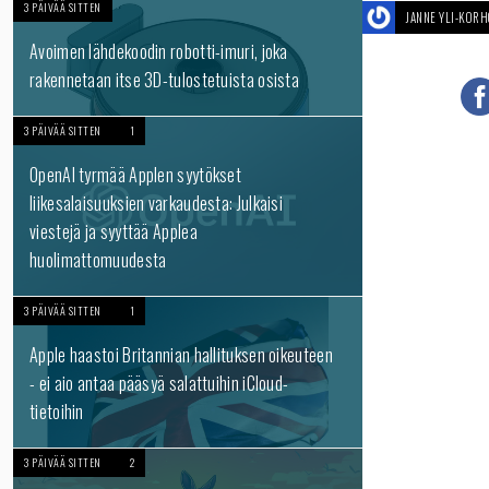
3 PÄIVÄÄ SITTEN
JANNE YLI-KOR
Avoimen lähdekoodin robotti-imuri, joka
rakennetaan itse 3D-tulostetuista osista
3 PÄIVÄÄ SITTEN
1
OpenAI tyrmää Applen syytökset
liikesalaisuuksien varkaudesta: Julkaisi
viestejä ja syyttää Applea
huolimattomuudesta
3 PÄIVÄÄ SITTEN
1
Apple haastoi Britannian hallituksen oikeuteen
- ei aio antaa pääsyä salattuihin iCloud-
tietoihin
3 PÄIVÄÄ SITTEN
2