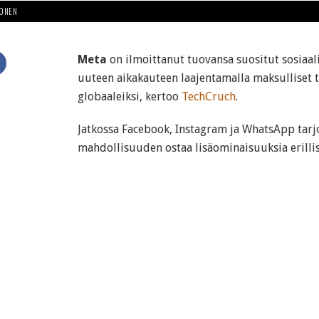
HONEN
Meta
on ilmoittanut tuovansa suositut sosiaa
uuteen aikakauteen laajentamalla maksulliset 
globaaleiksi, kertoo
TechCruch
.
Jatkossa Facebook, Instagram ja WhatsApp tarjo
mahdollisuuden ostaa lisäominaisuuksia erillisi