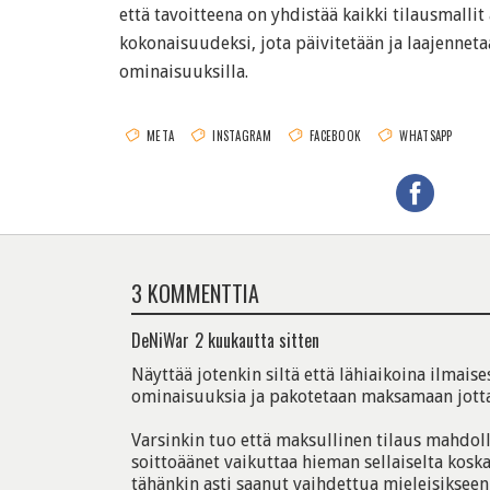
että tavoitteena on yhdistää kaikki tilausmalli
kokonaisuudeksi, jota päivitetään ja laajenneta
ominaisuuksilla.
META
INSTAGRAM
FACEBOOK
WHATSAPP
3 KOMMENTTIA
DeNiWar
2 kuukautta sitten
Näyttää jotenkin siltä että lähiaikoina ilmaise
ominaisuuksia ja pakotetaan maksamaan jotta
Varsinkin tuo että maksullinen tilaus mahdol
soittoäänet vaikuttaa hieman sellaiselta kosk
tähänkin asti saanut vaihdettua mieleisikseen