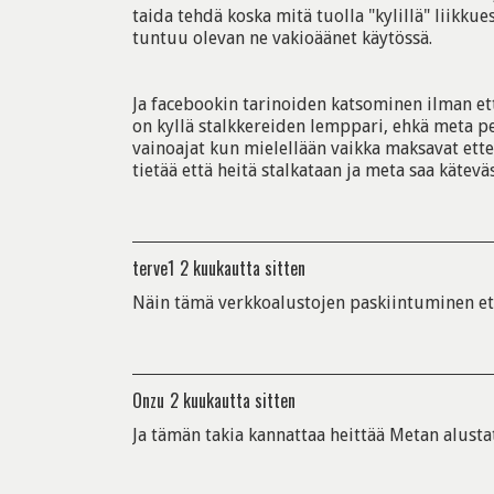
taida tehdä koska mitä tuolla "kylillä" liikkues
tuntuu olevan ne vakioäänet käytössä.
Ja facebookin tarinoiden katsominen ilman et
on kyllä stalkkereiden lemppari, ehkä meta pe
vainoajat kun mielellään vaikka maksavat ettei
tietää että heitä stalkataan ja meta saa käteväs
terve1
2 kuukautta sitten
Näin tämä verkkoalustojen paskiintuminen et
Onzu
2 kuukautta sitten
Ja tämän takia kannattaa heittää Metan alustat