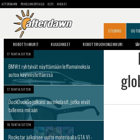
AFTERDAWN
PUHELINVERTAILU
X2.FI
HIGH.FI
ETUSIVU
UUTI
ROBOTTI-IMURIT
KUULOKKEET
ROBOTTIRUOHONLEIKKURI
SÄ
17 TUNTIA SITTEN
BMW:t ryhtyivät näyttämään leffamainoksia
glo
autoa käynnistettäessä
17 TUNTIA SITTEN
DuckDuckGo julkaisi aurinkolasit, jotka eivät
tallenna mitään
18 TUNTIA SITTEN
Rockstar julkaisee uutta materiaalia GTA VI -