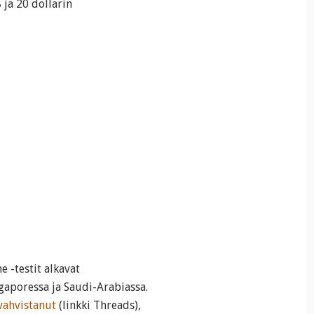
 ja 20 dollarin
 -testit alkavat
ngaporessa ja Saudi-Arabiassa.
vahvistanut
(linkki Threads),