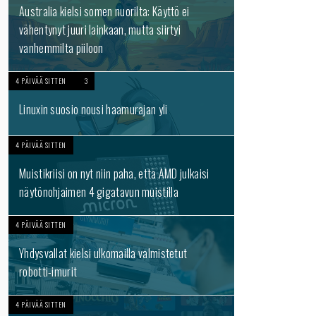
Australia kielsi somen nuorilta: Käyttö ei
vähentynyt juuri lainkaan, mutta siirtyi
vanhemmilta piiloon
4 PÄIVÄÄ SITTEN
3
Linuxin suosio nousi haamurajan yli
4 PÄIVÄÄ SITTEN
Muistikriisi on nyt niin paha, että AMD julkaisi
näytönohjaimen 4 gigatavun muistilla
4 PÄIVÄÄ SITTEN
Yhdysvallat kielsi ulkomailla valmistetut
robotti-imurit
4 PÄIVÄÄ SITTEN