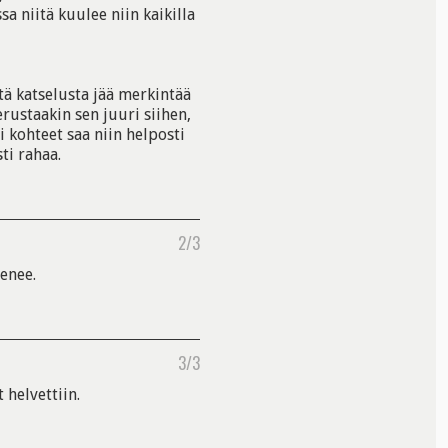
sa niitä kuulee niin kaikilla
tä katselusta jää merkintää
rustaakin sen juuri siihen,
 kohteet saa niin helposti
ti rahaa.
2/3
enee.
3/3
 helvettiin.