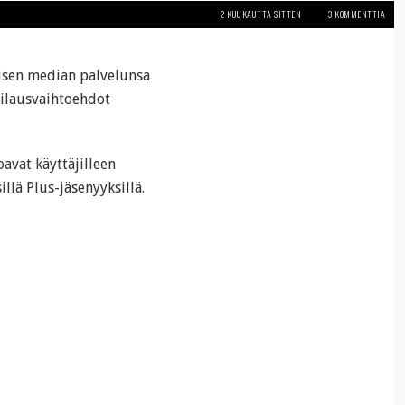
2 KUUKAUTTA SITTEN
3 KOMMENTTIA
lisen median palvelunsa
tilausvaihtoehdot
avat käyttäjilleen
llä Plus-jäsenyyksillä.