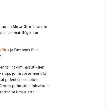
sa uuden
Meta One
-brändin
yyn ja ammattikäyttöön
 Plus
ja Facebook Plus
n.
iden tarina-ominaisuuksien
aluja, joilla voi esimerkiksi
ai pidentää tarinoiden
Kenties puhutuin ominaisuus
arinoita ilman, että