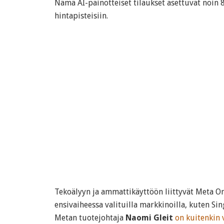
Nämä AI-painotteiset tilaukset asettuvat noin 8
hintapisteisiin.
Tekoälyyn ja ammattikäyttöön liittyvät Meta One
ensivaiheessa valituilla markkinoilla, kuten Si
Metan tuotejohtaja
Naomi Gleit
on kuitenkin 