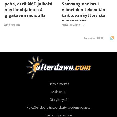
paha, että AMD julkaisi
Samsung onnistui
näytönohjaimen 4
viimeinkin tekemään
gigatavun muistilla
taittuvanäyttöisistä
puhelimista
AfterDawn
Puhelinvertailu
supersuosittuja
Powered by HIGH.FI
Tietoja meistä
Mainonta
Ota yhteyttä
Käyttöehdot ja tietoa yksityisyydensuojasta
Tietosuojaseloste