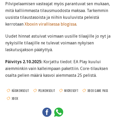
Pilvipelaamisen vasteajat myös parantuvat sen mukaan,
mitä kalliimmasta tilausmuodosta maksaa. Tarkemmin
uusista tilaustasoista ja niihin kuuluvista peleistä
kerrotaan
Xboxin virallisessa blogissa
.
Uudet hinnat astuivat voimaan uusille tilaajille jo nyt ja
nykyisille tilaajille ne tulevat voimaan nykyisen
laskutusjakson päätyttyä.
Päivitys 2.10.2025:
Korjattu tiedot: EA Play kuului
aiemminkin vain kalleimpaan pakettiin. Core-tilauksen
osalta pelien määrä kasvoi aiemmasta 25 pelistä.
KÄSIKONSOLIT
PELIKONSOLIT
MICROSOFT
XBOX GAME PASS
XBOX