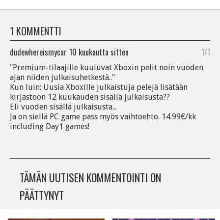
1 KOMMENTTI
dudewhereismycar
10 kuukautta sitten
1/1
"Premium-tilaajille kuuluvat Xboxin pelit noin vuoden
ajan niiden julkaisuhetkestä.."
Kun luin: Uusia Xboxille julkaistuja pelejä lisätään
kirjastoon 12 kuukauden sisällä julkaisusta??
Eli vuoden sisällä julkaisusta...
Ja on siellä PC game pass myös vaihtoehto. 14.99€/kk
including Day1 games!
TÄMÄN UUTISEN KOMMENTOINTI ON
PÄÄTTYNYT