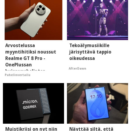
Arvostelussa
Tekoälymusiikille
myyntihitiksi noussut
järisyttävä tappio
Realme GT 8 Pro -
oikeudessa
OnePlussan
AfterDawn
huippupuhelinten
Puhelinvertailu
"perillinen"
Muistikriisi on nyt niin
Näyttää siltä, että