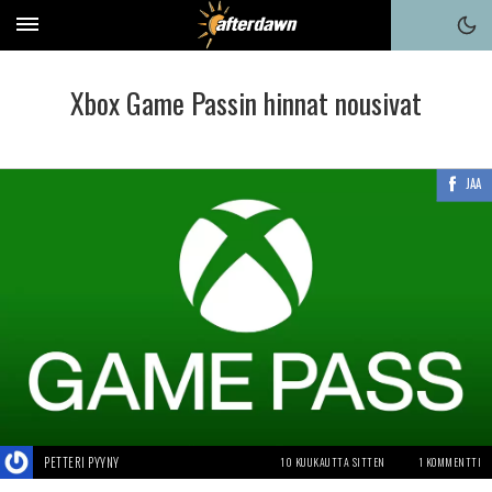
Xbox Game Passin hinnat nousivat
JAA
PETTERI PYYNY
10 KUUKAUTTA SITTEN
1 KOMMENTTI