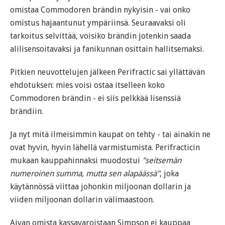
omistaa Commodoren brändin nykyisin - vai onko
omistus hajaantunut ympäriinsä. Seuraavaksi oli
tarkoitus selvittää, voisiko brändin jotenkin saada
alilisensoitavaksi ja fanikunnan osittain hallitsemaksi.
Pitkien neuvottelujen jälkeen Perifractic sai yllättävän
ehdotuksen: mies voisi ostaa itselleen koko
Commodoren brändin - ei siis pelkkää lisenssiä
brändiin.
Ja nyt mitä ilmeisimmin kaupat on tehty - tai ainakin ne
ovat hyvin, hyvin lähellä varmistumista. Perifracticin
mukaan kauppahinnaksi muodostui
"seitsemän
numeroinen summa, mutta sen alapäässä"
, joka
käytännössä viittaa johonkin miljoonan dollarin ja
viiden miljoonan dollarin välimaastoon.
Aivan omista kassavaroistaan Simpson ei kauppaa