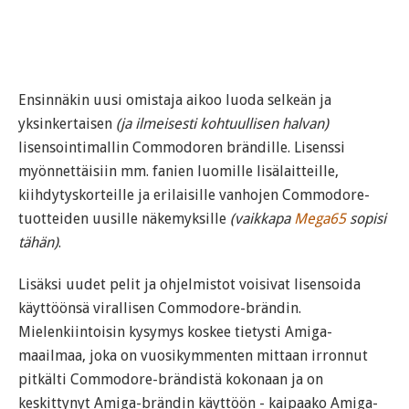
Ensinnäkin uusi omistaja aikoo luoda selkeän ja
yksinkertaisen
(ja ilmeisesti kohtuullisen halvan)
lisensointimallin Commodoren brändille. Lisenssi
myönnettäisiin mm. fanien luomille lisälaitteille,
kiihdytyskorteille ja erilaisille vanhojen Commodore-
tuotteiden uusille näkemyksille
(vaikkapa
Mega65
sopisi
tähän)
.
Lisäksi uudet pelit ja ohjelmistot voisivat lisensoida
käyttöönsä virallisen Commodore-brändin.
Mielenkiintoisin kysymys koskee tietysti Amiga-
maailmaa, joka on vuosikymmenten mittaan irronnut
pitkälti Commodore-brändistä kokonaan ja on
keskittynyt Amiga-brändin käyttöön - kaipaako Amiga-