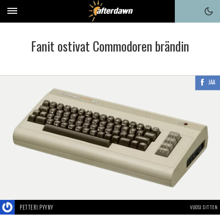
Fanit ostivat Commodoren brändin
JAA
PETTERI PYYNY
VUOSI SITTEN