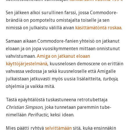
Sen jälkeen alkoi surullinen farssi, jossa Commodore-
brändiä on pompoteltu omistajalta toiselle ja sen
nimissä on julkaistu välillä aivan
käsittämätöntä roskaa
.
Samaan aikaan Commodore-fanien yhteisö on jatkanut
eloaan ja on jopa vuosikymmenten mittaan onnistunut
vahvistumaan.
Amiga on jatkanut eloaan
käyttöjärjestelmänä
, kuusnelosen demoscene on erittäin
vahvassa vedossa ja sekä kuusneloselle että Amigalle
julkaistaan jatkuvasti myös uusia lisälaitteita,
turboja
,
ohjelmia ja vaikka mitä.
Tästä epäyhtälöstä tuskastuneena retrotubettaja
Christian Simpson
, joka tunnetaan paremmin tube-
nimellään
Perifractic
, keksi idean.
Mies päätti ryhtyä
selvittämään
sitä, kuka ensinnäkin