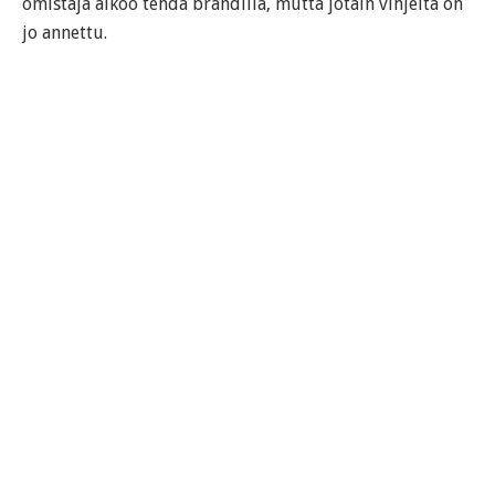
omistaja aikoo tehdä brändillä, mutta jotain vihjeitä on
jo annettu.