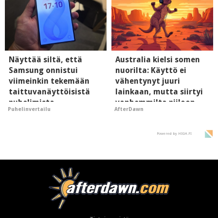
Näyttää siltä, että
Australia kielsi somen
Samsung onnistui
nuorilta: Käyttö ei
viimeinkin tekemään
vähentynyt juuri
taittuvanäyttöisistä
lainkaan, mutta siirtyi
puhelimista
vanhemmilta piiloon
Puhelinvertailu
AfterDawn
supersuosittuja
Powered by HIGH.FI