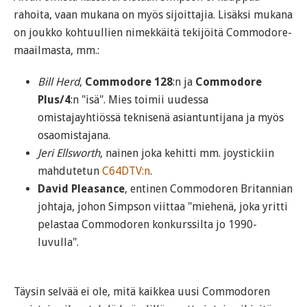
rahoita, vaan mukana on myös sijoittajia. Lisäksi mukana
on joukko kohtuullien nimekkäitä tekijöitä Commodore-
maailmasta, mm.:
Bill Herd
,
Commodore 128
:n ja
Commodore
Plus/4
:n "isä". Mies toimii uudessa
omistajayhtiössä teknisenä asiantuntijana ja myös
osaomistajana.
Jeri Ellsworth
, nainen joka kehitti mm. joystickiin
mahdutetun
C64DTV:n
.
David Pleasance
, entinen Commodoren Britannian
johtaja, johon Simpson viittaa "miehenä, joka yritti
pelastaa Commodoren konkurssilta jo 1990-
luvulla".
Täysin selvää ei ole, mitä kaikkea uusi Commodoren