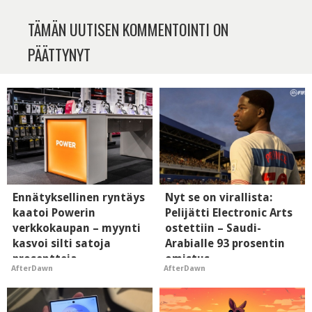
TÄMÄN UUTISEN KOMMENTOINTI ON
PÄÄTTYNYT
Ennätyksellinen ryntäys
Nyt se on virallista:
kaatoi Powerin
Pelijätti Electronic Arts
verkkokaupan – myynti
ostettiin – Saudi-
kasvoi silti satoja
Arabialle 93 prosentin
prosentteja
omistus
AfterDawn
AfterDawn