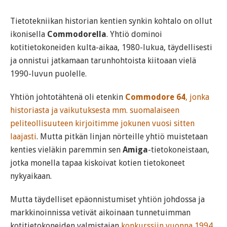
Tietotekniikan historian kentien synkin kohtalo on ollut
ikonisella
Commodorella
. Yhtiö dominoi
kotitietokoneiden kulta-aikaa, 1980-lukua, täydellisesti
ja onnistui jatkamaan tarunhohtoista kiitoaan vielä
1990-luvun puolelle.
Yhtiön johtotähtenä oli etenkin
Commodore 64
, jonka
historiasta ja vaikutuksesta mm. suomalaiseen
peliteollisuuteen kirjoitimme jokunen vuosi sitten
laajasti
. Mutta pitkän linjan nörteille yhtiö muistetaan
kenties vieläkin paremmin sen
Amiga
-tietokoneistaan,
jotka monella tapaa kiskoivat kotien tietokoneet
nykyaikaan.
Mutta täydelliset epäonnistumiset yhtiön johdossa ja
markkinoinnissa vetivät aikoinaan tunnetuimman
kotitietokoneiden valmistajan
konkurssiin vuonna 1994
.