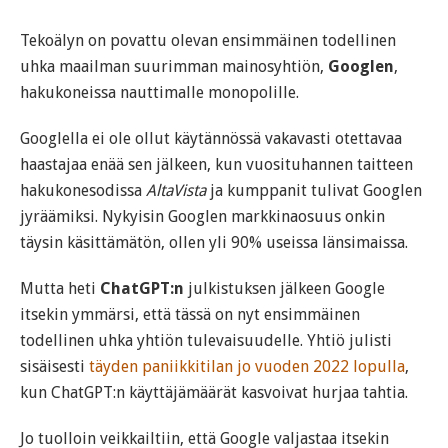
Tekoälyn on povattu olevan ensimmäinen todellinen
uhka maailman suurimman mainosyhtiön,
Googlen
,
hakukoneissa nauttimalle monopolille.
Googlella ei ole ollut käytännössä vakavasti otettavaa
haastajaa enää sen jälkeen, kun vuosituhannen taitteen
hakukonesodissa
AltaVista
ja kumppanit tulivat Googlen
jyräämiksi. Nykyisin Googlen markkinaosuus onkin
täysin käsittämätön, ollen yli 90% useissa länsimaissa.
Mutta heti
ChatGPT:n
julkistuksen jälkeen Google
itsekin ymmärsi, että tässä on nyt ensimmäinen
todellinen uhka yhtiön tulevaisuudelle. Yhtiö julisti
sisäisesti
täyden paniikkitilan jo vuoden 2022 lopulla
,
kun ChatGPT:n käyttäjämäärät kasvoivat hurjaa tahtia.
Jo tuolloin veikkailtiin, että Google valjastaa itsekin