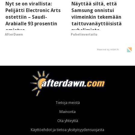
Nyt se on virallista:
Näyttää siltä, että
Pelijätti Electronic Arts
Samsung onnistui
ostettiin – Saudi-
viimeinkin tekemään
Arabialle 93 prosentin
taittuvanäyttöisistä
omistus
puhelimista
AfterDawn
Puhelinvertailu
supersuosittuja
Powered by HIGH.FI
Tietoja meistä
Mainonta
Ota yhteyttä
Käyttöehdot ja tietoa yksityisyydensuojasta