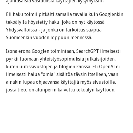
ajantasaisia vastauksia käyttäjien kysymyksiin.
Eli haku toimii pitkälti samalla tavalla kuin Googlenkin
tekoälyllä höystetty haku, joka on nyt käytössä
Yhdysvalloissa - ja jonka on tarkoitus saapua
Suomeenkin vuoden loppuun mennessä.
Isona erona Googlen toimintaan, SearchGPT ilmeisesti
pyrkii luomaan yhteistyösopimuksia julkaisijoiden,
kuten uutissivustojen ja blogien kanssa. Eli OpenAI ei
ilmeisesti halua "omia" sisältöä täysin itselleen, vaan
ainakin lupaa ohjaavansa käyttäjiä myös sivustoille,
josta tieto on alunperin kaivettu tekoälyn käyttöön.