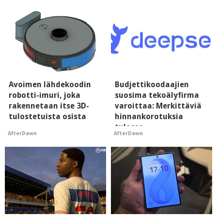
Avoimen lähdekoodin
Budjettikoodaajien
robotti-imuri, joka
suosima tekoälyfirma
rakennetaan itse 3D-
varoittaa: Merkittäviä
tulostetuista osista
hinnankorotuksia
tulossa
AfterDawn
AfterDawn