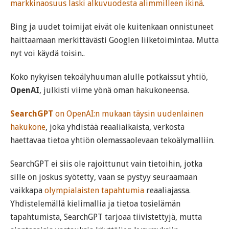
markkinaosuus laski alkuvuodesta alimmilleen ikinä
.
Bing ja uudet toimijat eivät ole kuitenkaan onnistuneet
haittaamaan merkittävästi Googlen liiketoimintaa. Mutta
nyt voi käydä toisin..
Koko nykyisen tekoälyhuuman alulle potkaissut yhtiö,
OpenAI
, julkisti viime yönä oman hakukoneensa.
SearchGPT
on OpenAI:n mukaan täysin uudenlainen
hakukone
, joka yhdistää reaaliaikaista, verkosta
haettavaa tietoa yhtiön olemassaolevaan tekoälymalliin.
SearchGPT ei siis ole rajoittunut vain tietoihin, jotka
sille on joskus syötetty, vaan se pystyy seuraamaan
vaikkapa
olympialaisten tapahtumia
reaaliajassa.
Yhdistelemällä kielimallia ja tietoa tosielämän
tapahtumista, SearchGPT tarjoaa tiivistettyjä, mutta