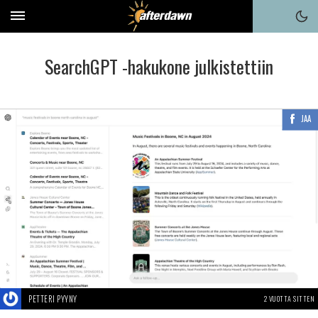
SearchGPT -hakukone julkistettiin
JAA
PETTERI PYYNY
2 VUOTTA SITTEN