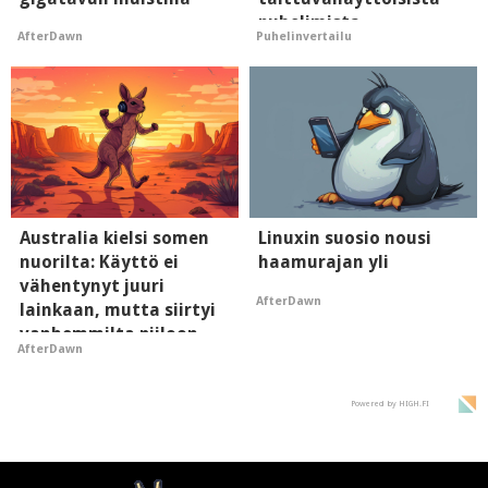
puhelimista
AfterDawn
Puhelinvertailu
supersuosittuja
Australia kielsi somen
Linuxin suosio nousi
nuorilta: Käyttö ei
haamurajan yli
vähentynyt juuri
AfterDawn
lainkaan, mutta siirtyi
vanhemmilta piiloon
AfterDawn
Powered by HIGH.FI