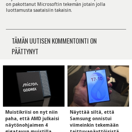
on pakottanut Microsoftin tekemän jotain jolla
luottamusta saataisiin takaisin.
TÄMÄN UUTISEN KOMMENTOINTI ON
PÄÄTTYNYT
Muistikriisi on nyt niin
Näyttää siltä, että
paha, että AMD julkaisi
Samsung onnistui
näytönohjaimen 4
viimeinkin tekemään
gigatavun muistilla
taittuvanäyttöisistä