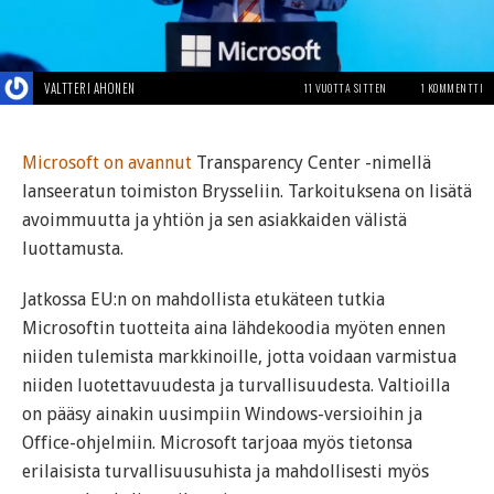
VALTTERI AHONEN
11 VUOTTA SITTEN
1 KOMMENTTI
Microsoft
on avannut
Transparency Center -nimellä
lanseeratun toimiston Brysseliin. Tarkoituksena on lisätä
avoimmuutta ja yhtiön ja sen asiakkaiden välistä
luottamusta.
Jatkossa EU:n on mahdollista etukäteen tutkia
Microsoftin tuotteita aina lähdekoodia myöten ennen
niiden tulemista markkinoille, jotta voidaan varmistua
niiden luotettavuudesta ja turvallisuudesta. Valtioilla
on pääsy ainakin uusimpiin Windows-versioihin ja
Office-ohjelmiin. Microsoft tarjoaa myös tietonsa
erilaisista turvallisuusuhista ja mahdollisesti myös