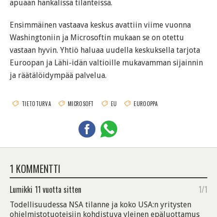
apuaan hankalissa tilanteissa.
Ensimmäinen vastaava keskus avattiin viime vuonna
Washingtoniin ja Microsoftin mukaan se on otettu
vastaan hyvin. Yhtiö haluaa uudella keskuksella tarjota
Euroopan ja Lähi-idän valtioille mukavamman sijainnin
ja räätälöidympää palvelua.
TIETOTURVA
MICROSOFT
EU
EUROOPPA
1 KOMMENTTI
Lumikki
11 vuotta sitten
1/1
Todellisuudessa NSA tilanne ja koko USA:n yritysten
ohjelmistotuoteisiin kohdistuva yleinen epäluottamus