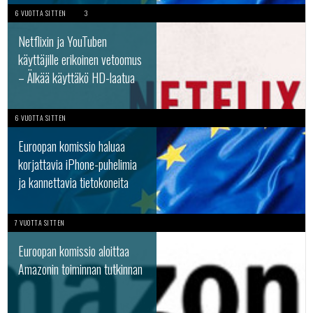
6 VUOTTA SITTEN
3
Netflixin ja YouTuben
käyttäjille erikoinen vetoomus
– Älkää käyttäkö HD-laatua
6 VUOTTA SITTEN
Euroopan komissio haluaa
korjattavia iPhone-puhelimia
ja kannettavia tietokoneita
7 VUOTTA SITTEN
Euroopan komissio aloittaa
Amazonin toiminnan tutkinnan