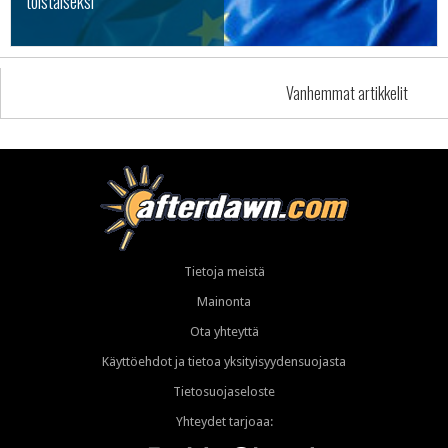
toistaiseksi
Vanhemmat artikkelit
Tietoja meistä
Mainonta
Ota yhteyttä
Käyttöehdot ja tietoa yksityisyydensuojasta
Tietosuojaseloste
Yhteydet tarjoaa: