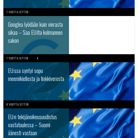
7 VUOTTA SITTEN
Googlea lyödään kuin vierasta
sikaa – Saa EU:lta kolmannen
sakon
7 VUOTTA SITTEN
4
EU:ssa syntyi sopu
meemikiellosta ja linkkiverosta
8 VUOTTA SITTEN
EU:n tekijänoikeusuudistus
vastatuulessa – Suomi
äänesti vastaan