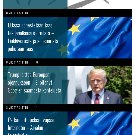
8 VUOTTA SITTEN
EU:ssa äänestetään taas
tekijänoikeusreformista –
Linkkiverosta ja sensuurista
puhutaan taas
8 VUOTTA SITTEN
6
Trump laittaa Euroopan
ojennukseen – Ei pitänyt
Googlen saamasta kohtelusta
8 VUOTTA SITTEN
1
Parlamentti pelasti vapaan
Internetin – Ainakin