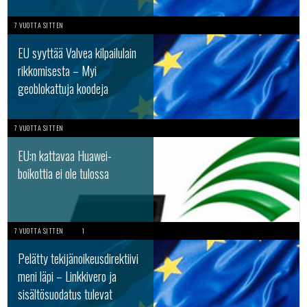
7 VUOTTA SITTEN
EU syyttää Valvea kilpailulain
rikkomisesta – Myi
geoblokattuja koodeja
7 VUOTTA SITTEN
EU:n kattavaa Huawei-
boikottia ei ole tulossa
7 VUOTTA SITTEN
1
Pelätty tekijänoikeusdirektiivi
meni läpi – Linkkivero ja
sisältösuodatus tulevat