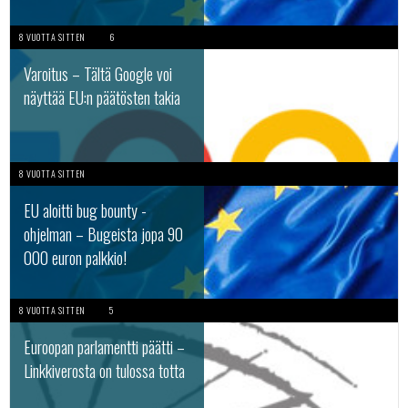
8 VUOTTA SITTEN
6
Varoitus – Tältä Google voi
näyttää EU:n päätösten takia
8 VUOTTA SITTEN
EU aloitti bug bounty -
ohjelman – Bugeista jopa 90
000 euron palkkio!
8 VUOTTA SITTEN
5
Euroopan parlamentti päätti –
Linkkiverosta on tulossa totta