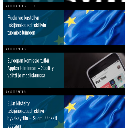
7 VUOTTA SITTEN
1
Puola vie kiistellyn
tekijänoikeusdirektiivin
tuomioistuimeen
7 VUOTTA SITTEN
Euroopan komissio tutkii
Applen toiminnan – Spotify
valitti jo maaliskuussa
7 VUOTTA SITTEN
EU:n kiistelty
tekijänoikeusdirektiivi
hyväksyttiin – Suomi äänesti
vastaan