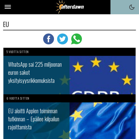
EU
5 VUOTTA SITTEN
WhatsApp sai 225 miljoonan
euron sakot
yksityisyysrikkomuksista
6 VUOTTA SITTEN
EU aloitti Applen toiminnan
tutkinnan – Epäilee kilpailun
rajoittamista