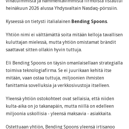
vihatuimmista ja hämmentävimmistä firmoista listautui
heinäkuun 2026 alussa Yhdysvaltain Nasdaq-pörssiin.
Kyseessä on tietysti italialainen
Bending Spoons
.
Yhtiön nimi ei välttämättä soita mitään kelloja tavallisen
kuluttajan mielessä, mutta yhtiön omistamat brändit
saattavat sitten ollakin hyvin tuttuja.
Eli Bending Spoons on täysin omanlaisellaan strategialla
toimiva teknologiafirma. Se ei juurikaan kehitä itse
mitään, vaan ostaa tuttuja, miljoonien ihmisten
fanittamia sovelluksia ja verkkosivustoja itselleen.
Yleensä yhtiön ostokohteet ovat sellaisia, että niiden
kulta-aika on jo takanapäin, mutta niillä on edelleen
miljoonia uskollisia - yleensä maksavia - asiakkaita.
Ostettuaan yhtiön, Bending Spoons yleensä irtisanoo