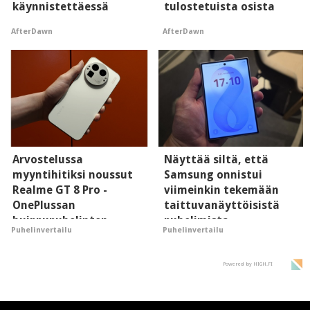
käynnistettäessä
tulostetuista osista
AfterDawn
AfterDawn
Arvostelussa
Näyttää siltä, että
myyntihitiksi noussut
Samsung onnistui
Realme GT 8 Pro -
viimeinkin tekemään
OnePlussan
taittuvanäyttöisistä
huippupuhelinten
puhelimista
Puhelinvertailu
Puhelinvertailu
"perillinen"
supersuosittuja
Powered by HIGH.FI