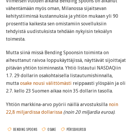
Viimeisen vuoden aikana Bending Spoons on alkanut
vähentämään myös oman, Milanossa sijaitsevan
kehitystiiminsä kustannuksia ja yhtiön mukaan yli 90
prosenttia kaikesta sen omistamiin sovelluksiin
tehdyistä uudistuksista tehdään nykyisin tekoälyn
toimesta.
Mutta siinä missä Bending Spoonsin toiminta on
aiheuttanut raivoa loppukäyttäjissä, näyttävät sijoittajat
pitävän yhtiön toiminnasta. Yhtiö listautui NASDAQiin
1.7. 29 dollarin osakohtaisella listautumishinnalla,
mutta
osake nousi välittömästi
reippaasti ylöspäin ja oli
2.7. kello 23 Suomen aikaa noin 35 dollarin tasolla.
Yhtiön markkina-arvo pyörii näillä arvostuksilla
noin
22,8 miljardissa dollarissa
(noin 20 miljardia euroa)
.
BENDING SPOONS
OSAKE
PÖRSSIKURSSI