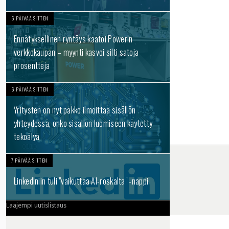
6 PÄIVÄÄ SITTEN
Ennätyksellinen ryntäys kaatoi Powerin
verkkokaupan – myynti kasvoi silti satoja
prosentteja
6 PÄIVÄÄ SITTEN
Yritysten on nyt pakko ilmoittaa sisällön
yhteydessä, onko sisällön luomiseen käytetty
tekoälyä
7 PÄIVÄÄ SITTEN
LinkedIniin tuli "vaikuttaa AI-roskalta" -nappi
Laajempi uutislistaus