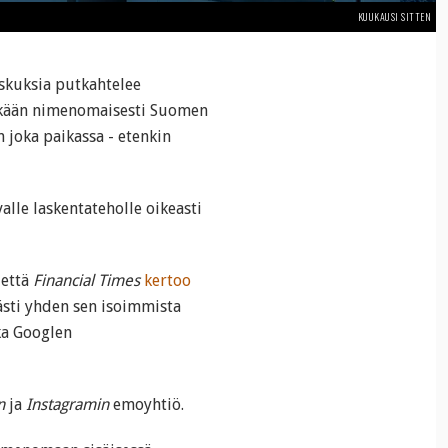
KUUKAUSI SITTEN
skuksia putkahtelee
tenkään nimenomaisesti Suomen
 joka paikassa - etenkin
alle laskentateholle oikeasti
 että
Financial Times
kertoo
ästi yhden sen isoimmista
ka Googlen
n
ja
Instagramin
emoyhtiö.