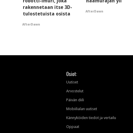
robotti-imuri, joka
haamurajan yli
rakennetaan itse 3D-
AfterDawn
tulostetuista osista
AfterDawn
Osiot:
Uutiset
Arvostelut
Päivän diili
Mobiilialan uutiset
Kännyköiden tiedot ja vertailu
Oppaat