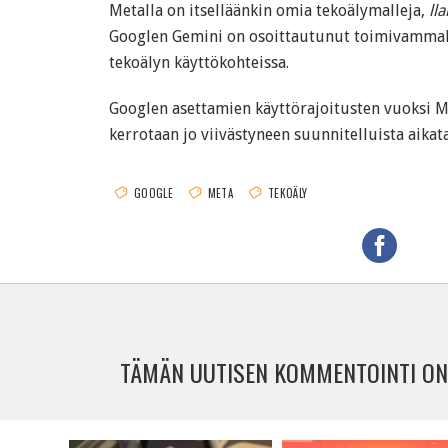
Metalla on itselläänkin omia tekoälymalleja,
ll
Googlen Gemini on osoittautunut toimivammak
tekoälyn käyttökohteissa.
Googlen asettamien käyttörajoitusten vuoksi M
kerrotaan jo viivästyneen suunnitelluista aikat
GOOGLE
META
TEKOÄLY
TÄMÄN UUTISEN KOMMENTOINTI ON