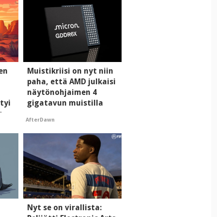
men
Muistikriisi on nyt niin
paha, että AMD julkaisi
näytönohjaimen 4
tyi
gigatavun muistilla
n
AfterDawn
i
Nyt se on virallista: