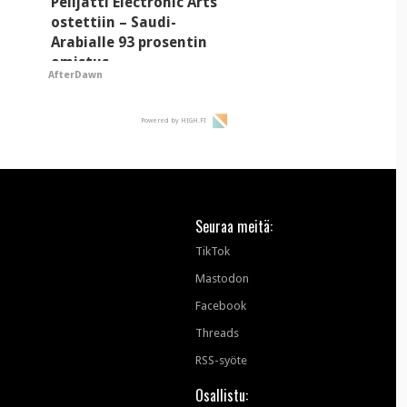
Pelijätti Electronic Arts
ostettiin – Saudi-
Arabialle 93 prosentin
omistus
AfterDawn
Powered by HIGH.FI
Seuraa meitä:
TikTok
Mastodon
Facebook
Threads
RSS-syöte
Osallistu: