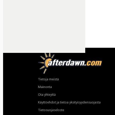
Tietoja meistä
Mainonta
Ota yhteyttä
Käyttöehdot ja tietoa yksityisyydensuojasta
Tietosuojaseloste