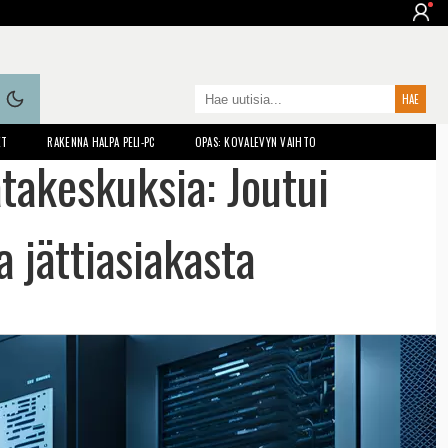
ET
RAKENNA HALPA PELI-PC
OPAS: KOVALEVYN VAIHTO
atakeskuksia: Joutui
 jättiasiakasta