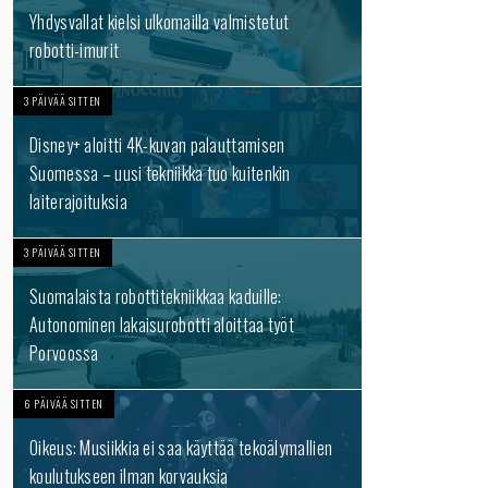
Yhdysvallat kielsi ulkomailla valmistetut
robotti-imurit
3 PÄIVÄÄ SITTEN
Disney+ aloitti 4K-kuvan palauttamisen
Suomessa – uusi tekniikka tuo kuitenkin
laiterajoituksia
3 PÄIVÄÄ SITTEN
Suomalaista robottitekniikkaa kaduille:
Autonominen lakaisurobotti aloittaa työt
Porvoossa
6 PÄIVÄÄ SITTEN
Oikeus: Musiikkia ei saa käyttää tekoälymallien
koulutukseen ilman korvauksia