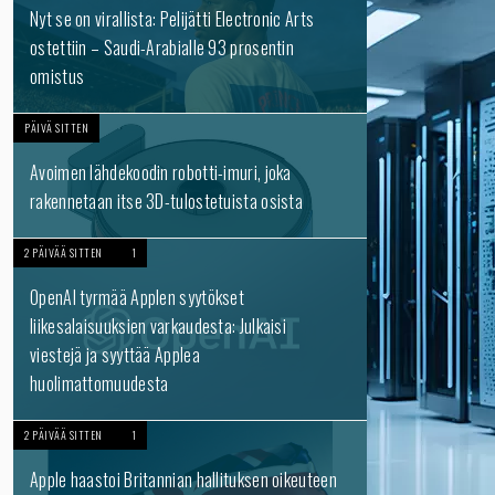
Nyt se on virallista: Pelijätti Electronic Arts
ostettiin – Saudi-Arabialle 93 prosentin
omistus
PÄIVÄ SITTEN
Avoimen lähdekoodin robotti-imuri, joka
rakennetaan itse 3D-tulostetuista osista
2 PÄIVÄÄ SITTEN
1
OpenAI tyrmää Applen syytökset
liikesalaisuuksien varkaudesta: Julkaisi
viestejä ja syyttää Applea
huolimattomuudesta
2 PÄIVÄÄ SITTEN
1
Apple haastoi Britannian hallituksen oikeuteen