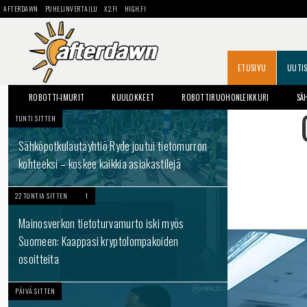
AFTERDAWN
PUHELINVERTAILU
X2.FI
HIGH.FI
ETUSIVU
UUTI
ROBOTTI-IMURIT
KUULOKKEET
ROBOTTIRUOHONLEIKKURI
SÄ
TUNTI SITTEN
Sähköpotkulautayhtiö Ryde joutui tietomurron
kohteeksi – koskee kaikkia asiakastilejä
22 TUNTIA SITTEN
1
Mainosverkon tietoturvamurto iski myös
Suomeen: Kaappasi kryptolompakoiden
osoitteita
PÄIVÄ SITTEN