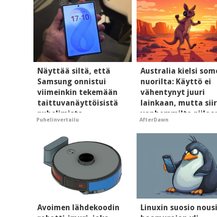
Näyttää siltä, että
Australia kielsi so
Samsung onnistui
nuorilta: Käyttö ei
viimeinkin tekemään
vähentynyt juuri
taittuvanäyttöisistä
lainkaan, mutta siir
puhelimista
vanhemmilta piiloo
Puhelinvertailu
AfterDawn
supersuosittuja
Avoimen lähdekoodin
Linuxin suosio nous