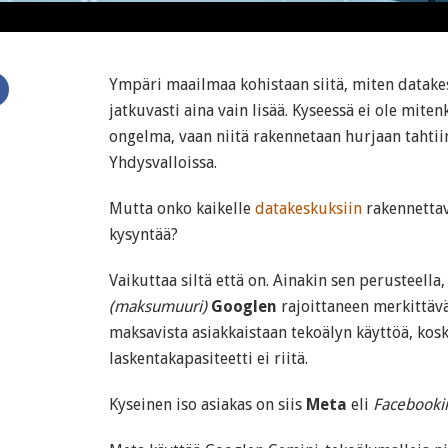
Ympäri maailmaa kohistaan siitä, miten datake
jatkuvasti aina vain lisää. Kyseessä ei ole mi
ongelma, vaan niitä rakennetaan hurjaan tahtiin
Yhdysvalloissa.
Mutta onko kaikelle
datakeskuksiin
rakennettav
kysyntää?
Vaikuttaa siltä että on. Ainakin sen perusteella,
(maksumuuri)
Googlen
rajoittaneen merkittäv
maksavista asiakkaistaan tekoälyn käyttöä, kos
laskentakapasiteetti ei riitä.
Kyseinen iso asiakas on siis
Meta
eli
Facebooki