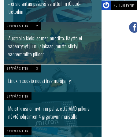
- ei aio antaa pääsyä salattuihin iCloud-
PETTERI PYYNY
tietoihin
2 PÄIVÄÄ SITTEN
2
Australia kielsi somen nuorilta: Käyttö ei
vähentynyt juuri lainkaan, mutta siirtyi
vanhemmilta piiloon
3 PÄIVÄÄ SITTEN
3
Linuxin suosio nousi haamurajan yli
3 PÄIVÄÄ SITTEN
Muistikriisi on nyt niin paha, että AMD julkaisi
näytönohjaimen 4 gigatavun muistilla
3 PÄIVÄÄ SITTEN