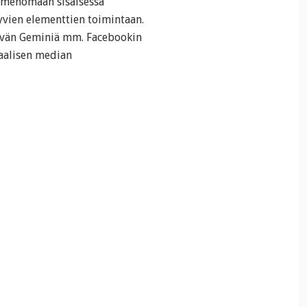
imenomaan sisäisessä
kyvien elementtien toimintaan.
tävän Geminiä mm. Facebookin
aalisen median