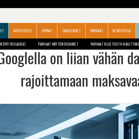
SET
ARVOSTELUT
OPPAAT
TARJOUKSET
PARHAAT
KESKUSTELU
HKÖPOTKULAUDAT
PARHAAT NÄYTÖNOHJAIMET
PARHAAT BLUETOOTH-KAIUTTIM
Googlella on liian vähän d
rajoittamaan maksavaa