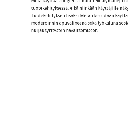
Meta käyttää Googlen Gemini-tekoälymalleja n
tuotekehityksessä, eikä niinkään käyttäjille nä
Tuotekehityksen lisäksi Metan kerrotaan käyt
moderoinnin apuvälineenä sekä työkaluna sosi
huijausyritysten havaitsemiseen.