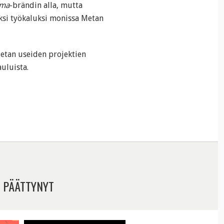
ama
-brändin alla, mutta
si työkaluksi monissa Metan
etan useiden projektien
auluista.
 PÄÄTTYNYT