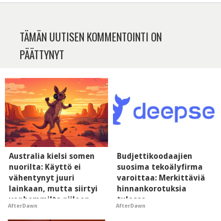
TÄMÄN UUTISEN KOMMENTOINTI ON
PÄÄTTYNYT
Australia kielsi somen
Budjettikoodaajien
nuorilta: Käyttö ei
suosima tekoälyfirma
vähentynyt juuri
varoittaa: Merkittäviä
lainkaan, mutta siirtyi
hinnankorotuksia
vanhemmilta piiloon
tulossa
AfterDawn
AfterDawn