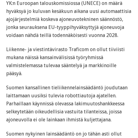
YK:n Euroopan talouskomissiossa (UNECE) on määrä
hyväksyä jo kuluvan kesäkuun aikana uusi automaattisia
ajojärjestelmiä koskeva ajoneuvotekninen säännöstö,
jonka seurauksena EU-tyyppihyväksyttyjä ajoneuvoja
voidaan nähdä teillä todennäköisesti vuonna 2028.
Liikenne- ja viestintävirasto Traficom on ollut tiiviisti
mukana näissä kansainvälisissä työryhmissä
valmistelemassa tulevaa sääntelyä ja markkinoille
pääsyä.
Suomen kansallinen tieliikennelainsäädäntö joudutaan
laittamaan uusiksi tulevia robottiautoja ajatellen.
Parhaillaan käynnissä olevassa lakimuutoshankkeessa
selkeytetään oikeudellisia vastuita tilanteissa, joissa
ajoneuvolla ei ole lainkaan ihmistä kuljettajana.
Suomen nykyinen lainsäädäntö on jo tähän asti ollut