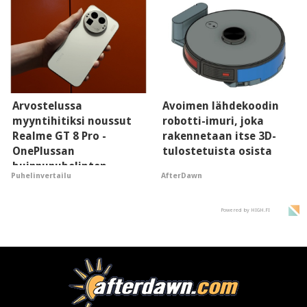
Arvostelussa
Avoimen lähdekoodin
myyntihitiksi noussut
robotti-imuri, joka
Realme GT 8 Pro -
rakennetaan itse 3D-
OnePlussan
tulostetuista osista
huippupuhelinten
AfterDawn
Puhelinvertailu
"perillinen"
Powered by HIGH.FI