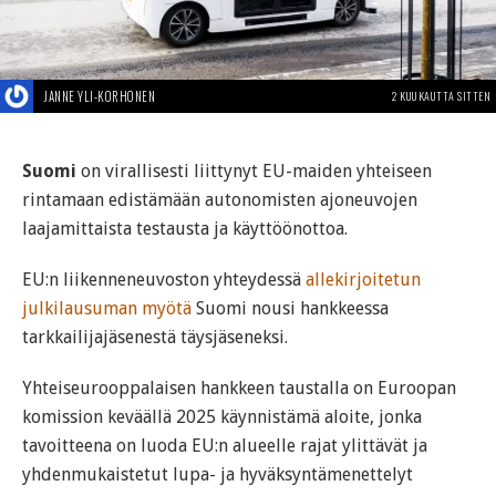
JANNE YLI-KORHONEN
2 KUUKAUTTA SITTEN
Suomi
on virallisesti liittynyt EU-maiden yhteiseen
rintamaan edistämään autonomisten ajoneuvojen
laajamittaista testausta ja käyttöönottoa.
EU:n liikenneneuvoston yhteydessä
allekirjoitetun
julkilausuman myötä
Suomi nousi hankkeessa
tarkkailijajäsenestä täysjäseneksi.
Yhteiseurooppalaisen hankkeen taustalla on Euroopan
komission keväällä 2025 käynnistämä aloite, jonka
tavoitteena on luoda EU:n alueelle rajat ylittävät ja
yhdenmukaistetut lupa- ja hyväksyntämenettelyt