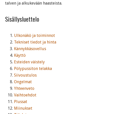
talven ja alkukevään haasteista.
Sisällysluettelo
Ulkonäkö ja toiminnot
Tekniset tiedot ja hinta
Kännykkäsovellus
Käyttö
Esteiden väistely
Pölypussiton telakka
Siivoustulos
Ongelmat
Yhteenveto
Vaihtoehdot
Plussat
Miinukset