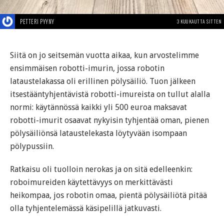
PETTERI PYYNY
3 KUUKAUTTA SITTEN
Siitä on jo seitsemän vuotta aikaa, kun arvostelimme
ensimmäisen robotti-imurin, jossa robotin
lataustelakassa oli erillinen pölysäiliö. Tuon jälkeen
itsestääntyhjentävistä robotti-imureista on tullut alalla
normi: käytännössä kaikki yli 500 euroa maksavat
robotti-imurit osaavat nykyisin tyhjentää oman, pienen
pölysäiliönsä lataustelekasta löytyvään isompaan
pölypussiin.
Ratkaisu oli tuolloin nerokas ja on sitä edelleenkin:
roboimureiden käytettävyys on merkittävästi
heikompaa, jos robotin omaa, pientä pölysäiliötä pitää
olla tyhjentelemässä käsipelillä jatkuvasti.