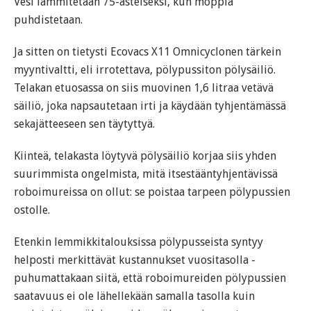
Vesi lämmitetään 75-asteiseksi, kun moppia
puhdistetaan.
Ja sitten on tietysti Ecovacs X11 Omnicyclonen tärkein
myyntivaltti, eli irrotettava, pölypussiton pölysäiliö.
Telakan etuosassa on siis muovinen 1,6 litraa vetävä
säiliö, joka napsautetaan irti ja käydään tyhjentämässä
sekajätteeseen sen täytyttyä.
Kiinteä, telakasta löytyvä pölysäiliö korjaa siis yhden
suurimmista ongelmista, mitä itsestääntyhjentävissä
roboimureissa on ollut: se poistaa tarpeen pölypussien
ostolle.
Etenkin lemmikkitalouksissa pölypusseista syntyy
helposti merkittävät kustannukset vuositasolla -
puhumattakaan siitä, että roboimureiden pölypussien
saatavuus ei ole lähellekään samalla tasolla kuin