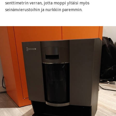
senttimetrin verran, jotta moppi yltäisi myös
seinänvierustoihin ja nurkkiin paremmin.