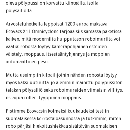
oleva pölypussi on korvattu kiinteällä, isolla
pölysäiliöllä.
Arvosteluhetkellä leppoisat 1200 euroa maksava
Ecovacs X11 Omnicyclone tarjoaa siis samassa paketissa
kaiken, mitä modernilta huipputason roboimurilta voi
vaatia: robosta löytyy kamerapohjainen esteiden
väistely, moppaus, itsestääntyhjennys ja moppien
automaattinen pesu.
Mutta useimpiin kilpailijoihin nähden robosta löytyy
myös kaksi uutuutta: jo aiemmin mainittu pölypussiton
telakan pölysäiliö sekä roboimureiden viimeisin villitys,
ns. aqua roller -tyyppinen moppaus.
Pistimme Ecovacsin kolmeksi kuukaudeksi testiin
suomalaisessa kerrostaloasunnossa ja tutkimme, miten
robo pärjäsi hiekoitushiekkaa sisältävän suomalaisen