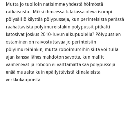
Mutta jo tuolloin natisimme yhdestä hölmöstä
ratkaisusta... Miksi ihmeessä telakassa oleva isompi
pölysäiliö käyttää pölypusseja, kun perinteisistä perässä
raahattavista pölyimureistakin pölypussit pitkälti
katosivat joskus 2010-luvun alkupuolella? Pölypussien
ostaminen on raivostuttavaa jo perinteisiin
pölyimureihinkin, mutta roboimureihin siitä voi tulla
ajan kanssa lähes mahdoton savotta, kun mallit
vanhenevat ja roboon ei välttämättä saa pölypusseja
enää muualta kuin epäilyttävistä kiinalaisista
verkkokaupoista.