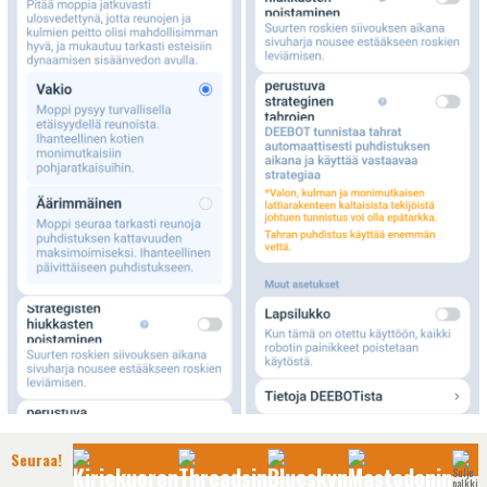
Seuraa!
Ja sitten mitä tämän valikon alta voi säätää pelkästään