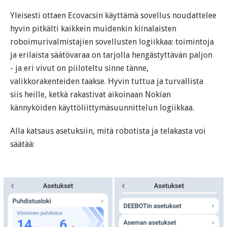
Yleisesti ottaen Ecovacsin käyttämä sovellus noudattelee
hyvin pitkälti kaikkein muidenkin kiinalaisten
roboimurivalmistajien sovellusten logiikkaa: toimintoja
ja erilaista säätövaraa on tarjolla hengästyttävän paljon
- ja eri vivut on piiloteltu sinne tänne,
valikkorakenteiden taakse. Hyvin tuttua ja turvallista
siis heille, ketkä rakastivat aikoinaan Nokian
kännyköiden käyttöliittymäsuunnittelun logiikkaa.
Alla katsaus asetuksiin, mitä robotista ja telakasta voi
säätää: