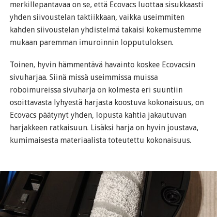
merkillepantavaa on se, että Ecovacs luottaa sisukkaasti
yhden siivoustelan taktiikkaan, vaikka useimmiten
kahden siivoustelan yhdistelmä takaisi kokemustemme
mukaan paremman imuroinnin lopputuloksen.
Toinen, hyvin hämmentävä havainto koskee Ecovacsin
sivuharjaa. Siinä missä useimmissa muissa
roboimureissa sivuharja on kolmesta eri suuntiin
osoittavasta lyhyestä harjasta koostuva kokonaisuus, on
Ecovacs päätynyt yhden, lopusta kahtia jakautuvan
harjakkeen ratkaisuun. Lisäksi harja on hyvin joustava,
kumimaisesta materiaalista toteutettu kokonaisuus.