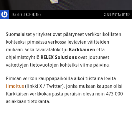
JANNE YLI-KORHONEN
2 KUUKAUTTA SITTEN
Suomalaiset yritykset ovat päätyneet verkkorikollisten
kohteeksi pimeässä verkossa leviävien väitteiden
mukaan. Sekä tavarataloketju
Kärkkäinen
että
ohjelmistoyhtiö
RELEX Solutions
ovat joutuneet
väitettyjen tietovuotojen kohteiksi viime päivinä.
Pimeän verkon kauppapaikoilla alkoi tiistaina levitä
ilmoitus
(linkki X / Twitter), jonka mukaan kaupan olisi
Kärkkäisen verkkokaupasta peräisin oleva noin 473 000
asiakkaan tietokanta.