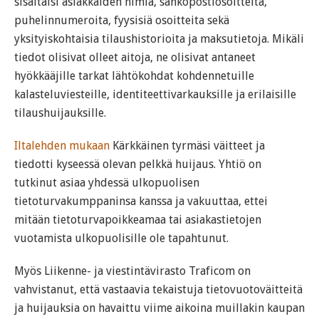
sisältäisi asiakkaiden nimiä, sähköpostiosoitteita,
puhelinnumeroita, fyysisiä osoitteita sekä
yksityiskohtaisia tilaushistorioita ja maksutietoja. Mikäli
tiedot olisivat olleet aitoja, ne olisivat antaneet
hyökkääjille tarkat lähtökohdat kohdennetuille
kalasteluviesteille, identiteettivarkauksille ja erilaisille
tilaushuijauksille.
Iltalehden mukaan
Kärkkäinen tyrmäsi väitteet ja
tiedotti kyseessä olevan pelkkä huijaus. Yhtiö on
tutkinut asiaa yhdessä ulkopuolisen
tietoturvakumppaninsa kanssa ja vakuuttaa, ettei
mitään tietoturvapoikkeamaa tai asiakastietojen
vuotamista ulkopuolisille ole tapahtunut.
Myös Liikenne- ja viestintävirasto Traficom on
vahvistanut, että vastaavia tekaistuja tietovuotoväitteitä
ja huijauksia on havaittu viime aikoina muillakin kaupan