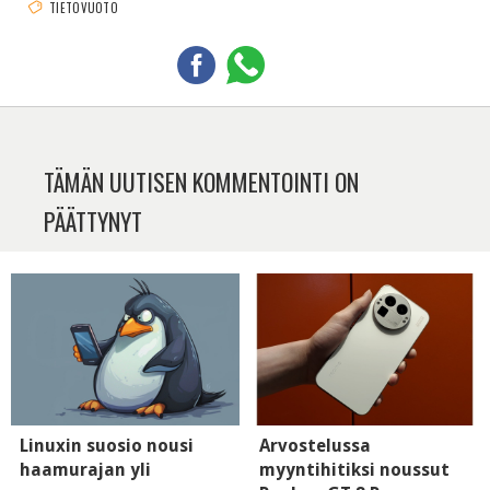
TIETOVUOTO
TÄMÄN UUTISEN KOMMENTOINTI ON
PÄÄTTYNYT
Linuxin suosio nousi
Arvostelussa
haamurajan yli
myyntihitiksi noussut