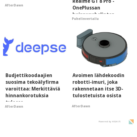
Realme GT 8 Pro -
AfterDawn
OnePlussan
huippupuhelinten
Puhelinvertailu
"perillinen"
Budjettikoodaajien
Avoimen lähdekoodin
suosima tekoälyfirma
robotti-imuri, joka
varoittaa: Merkittäviä
rakennetaan itse 3D-
hinnankorotuksia
tulostetuista osista
tulossa
AfterDawn
AfterDawn
Powered by HIGH.FI