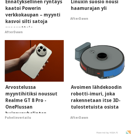
Ennätyksellinen ryntäys
Linuxin suosio nousi
kaatoi Powerin
haamurajan yli
verkkokaupan – myynti
AfterDawn
kasvoi silti satoja
prosentteja
AfterDawn
Arvostelussa
Avoimen lähdekoodin
myyntihitiksi noussut
robotti-imuri, joka
Realme GT 8 Pro -
rakennetaan itse 3D-
OnePlussan
tulostetuista osista
huippupuhelinten
AfterDawn
Puhelinvertailu
"perillinen"
Powered by HIGH.FI