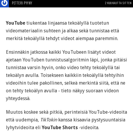
PETTERI PYYNY
2 KUUKAUTTA SITTEN
YouTube
tiukentaa linjaansa tekoälyllä tuotetun
videomateriaalin suhteen ja alkaa sekä tunnistaa että
merkitä tekoälyllä tehdyt videot aiempaa paremmin.
Ensinnäkin jatkossa kaikki YouTubeen lisätyt videot
ajetaan YouTuben tunnistusalgoritmin läpi, jonka pitäisi
tunnistaa varsin hyvin, onko video tehty tekoälyllä tai
tekoälyn avulla. Toisekseen kaikkiin tekoälyllä tehtyihin
videoihin tulee pakollinen, selkeä merkintä siitä, että ne
on tehty tekoälyn avulla - tieto näkyy suoraan videon
yhteydessä.
Muutos koskee sekä pitkiä, perinteisiä YouTube-videoita
että uudempia,
TikTokin
kanssa kisaavia pystysuuntaisia
lyhytvideoita eli
YouTube Shorts
-videoita.