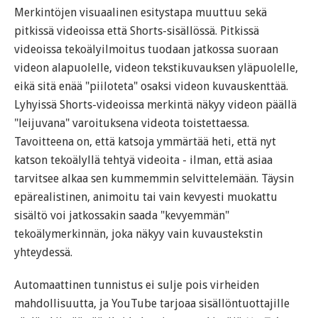
Merkintöjen visuaalinen esitystapa muuttuu sekä
pitkissä videoissa että Shorts-sisällössä. Pitkissä
videoissa tekoälyilmoitus tuodaan jatkossa suoraan
videon alapuolelle, videon tekstikuvauksen yläpuolelle,
eikä sitä enää "piiloteta" osaksi videon kuvauskenttää.
Lyhyissä Shorts-videoissa merkintä näkyy videon päällä
"leijuvana" varoituksena videota toistettaessa.
Tavoitteena on, että katsoja ymmärtää heti, että nyt
katson tekoälyllä tehtyä videoita - ilman, että asiaa
tarvitsee alkaa sen kummemmin selvittelemään. Täysin
epärealistinen, animoitu tai vain kevyesti muokattu
sisältö voi jatkossakin saada "kevyemmän"
tekoälymerkinnän, joka näkyy vain kuvaustekstin
yhteydessä.
Automaattinen tunnistus ei sulje pois virheiden
mahdollisuutta, ja YouTube tarjoaa sisällöntuottajille