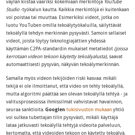
väylän kiistää vääriksi kokemiaan merkintöjä
YouTube
Studio
-työkalun kautta. Kaikkia merkintöjä ei kuitenkaan
voi poistaa tai muuttaa. Esimerkiksi videot, jotka on
luotu YouTuben omilla tekoälytyökaluilla, säilyttävät
tekoälyllä tehdyn merkinnän pysyvästi. Samoin sellaiset
videot, joista löytyy teknologiajättien yhdessä
käyttämän C2PA-standardin mukaiset metatiedot
(joissa
kerrotaan videon tekoon käytetty tekoälyalusta)
, saavat
automaattisesti pysyvän, näkyvän tekoälymerkinnän.
Samalla myös videon tekijöiden riski kasvaa: mikäli
tekijä ei ole ilmoittanut, että video on tehty tekoälyllä,
mutta algoritmi päättää sen olevan tekoälyllä tehtyä - ja
valitusprosessissa ihmissilmät vahvistavat havainnon,
seuraa sanktioita.
Googlen
tukisivuston mukaan
yhtiö
voi sulkea tubettajan tilin pysyvästi, mikäli käyttäjä
lataa jatkuvasti tekoälyllä tehtyjä videoita palveluun,
kertomatta, että videoiden tekoon on käytetty tekoälyä.