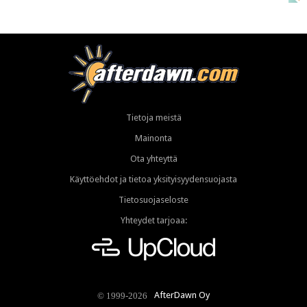
Tietoja meistä
Mainonta
Ota yhteyttä
Käyttöehdot ja tietoa yksityisyydensuojasta
Tietosuojaseloste
Yhteydet tarjoaa:
AfterDawn Oy
© 1999-2026