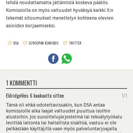
tehdä noudattamatta jättämistä koskeva päätös.
Komissiolla on myös valtuudet hyväksyä kaikki X:n
tekemät sitoumukset menettelyn kohteena olevien
asioiden korjaamiseksi.
DSA
EUROOPAN KOMISSIO
TWITTER
1 KOMMENTTI
EldridgeVeis
6 kuukautta sitten
1/1
Tämä oli ehkä odotettavissakin, kun DSA antaa
komissiolle aika laajat valtuudet puuttua isoihin
alustoihin. Jos suosittelujärjestelmä tai tekoälytyökalu
levittää laitonta tai haitallista sisältöä, vastuu ei ole
pelkästään käyttäjillä vaan myös palveluntarjoajalla.