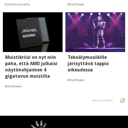
prosentteja
Puhelinvertailu
AfterDawn
Muistikriisi on nyt niin
Tekoälymusiikille
paha, että AMD julkaisi
järisyttävä tappio
näytönohjaimen 4
oikeudessa
gigatavun muistilla
AfterDawn
AfterDawn
Powered by HIGH.FI