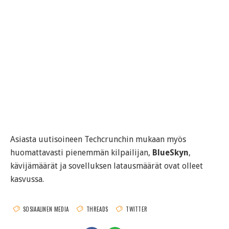
Asiasta uutisoineen Techcrunchin mukaan myös
huomattavasti pienemmän kilpailijan,
BlueSkyn
,
kävijämäärät ja sovelluksen latausmäärät ovat olleet
kasvussa.
SOSIAALINEN MEDIA
THREADS
TWITTER