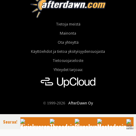
Tietoja meistä
Mainonta
Ota yhteyttä
Käyttöehdot ja tietoa yksityisyydensuojasta
Tietosuojaseloste
Yhteydet tarjoaa:
AfterDawn Oy
© 1999-2026
Seuraa!