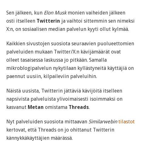
Sen jälkeen, kun
Elon Musk
monien vaiheiden jälkeen
osti itselleen
Twitterin
ja vaihtoi sittemmin sen nimeksi
X:n, on sosiaalisen median palvelun kyyti ollut kylmää.
Kaikkien sivustojen suosiota seuraavien puolueettomien
palveluiden mukaan Twitter/X:n kävijämäärät ovat
olleet tasaisessa laskussa jo pitkään. Samalla
mikroblogipalvelun nykytilaan kyllästyneitä käyttäjiä on
paennut uusiin, kilpaileviin palveluihin.
Näistä uusista, Twitterin jättäviä kävijöitä itselleen
napsivista palveluista ylivoimaisesti isoimmaksi on
kasvanut
Metan
omistama
Threads
.
Nyt palveluiden suosiota mittaavan
Similarwebin
tilastot
kertovat, että Threads on jo ohittanut Twitterin
kännykkäkäyttäjien määrässä.