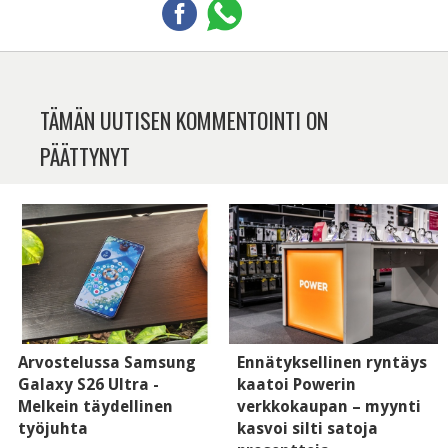
TÄMÄN UUTISEN KOMMENTOINTI ON
PÄÄTTYNYT
Arvostelussa Samsung
Ennätyksellinen ryntäys
Galaxy S26 Ultra -
kaatoi Powerin
Melkein täydellinen
verkkokaupan – myynti
työjuhta
kasvoi silti satoja