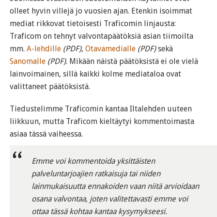
olleet hyvin villejä jo vuosien ajan. Etenkin isoimmat
mediat rikkovat tietoisesti Traficomin linjausta:
Traficom on tehnyt valvontapäätöksiä asian tiimoilta
mm.
A-lehdille
(PDF)
,
Otavamedialle
(PDF)
sekä
Sanomalle
(PDF)
. Mikään näistä päätöksistä ei ole vielä
lainvoimainen, sillä kaikki kolme mediataloa ovat
valittaneet päätöksistä.
Tiedustelimme Traficomin kantaa Iltalehden uuteen
liikkuun, mutta Traficom kieltäytyi kommentoimasta
asiaa tässä vaiheessa.
Emme voi kommentoida yksittäisten
palveluntarjoajien ratkaisuja tai niiden
lainmukaisuutta ennakoiden vaan niitä arvioidaan
osana valvontaa, joten valitettavasti emme voi
ottaa tässä kohtaa kantaa kysymykseesi.