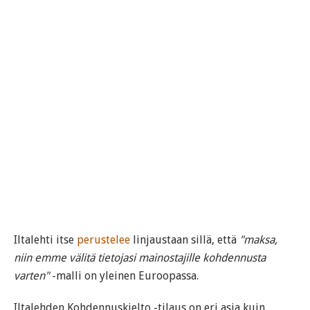
Iltalehti itse
perustelee
linjaustaan sillä, että
"maksa,
niin emme välitä tietojasi mainostajille kohdennusta
varten"
-malli on yleinen Euroopassa.
Iltalehden Kohdennuskielto -tilaus on eri asia kuin