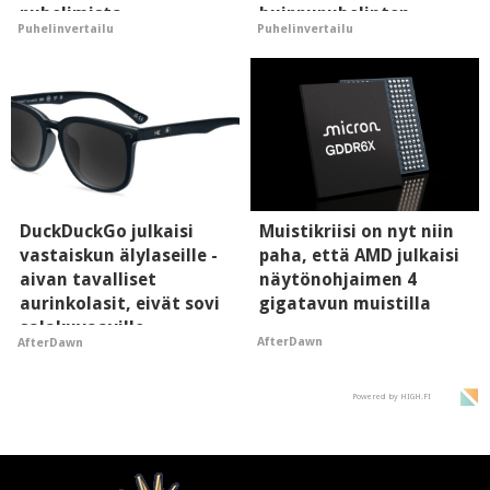
puhelimista
huippupuhelinten
Puhelinvertailu
Puhelinvertailu
supersuosittuja
"perillinen"
DuckDuckGo julkaisi
Muistikriisi on nyt niin
vastaiskun älylaseille -
paha, että AMD julkaisi
aivan tavalliset
näytönohjaimen 4
aurinkolasit, eivät sovi
gigatavun muistilla
salakuvaaville
AfterDawn
AfterDawn
hyypiöille
Powered by HIGH.FI