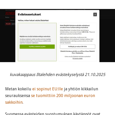
kuvakaappaus Iltalehden evästekyselystä 21.10.2025
Metan kokeilu
ei sopinut EU:lle
ja yhtiön kikkailun
seurauksensa
se tuomittiin 200 miljoonan euron
sakkoihin
.
Suomessa evästeiden suostumuksen käytännöt ovat