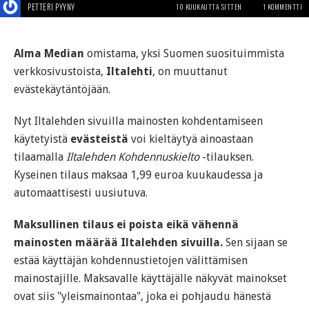
PETTERI PYYNY
10 KUUKAUTTA SITTEN
1 KOMMENTTI
Alma Median
omistama, yksi Suomen suosituimmista
verkkosivustoista,
Iltalehti
, on muuttanut
evästekäytäntöjään.
Nyt Iltalehden sivuilla mainosten kohdentamiseen
käytetyistä
evästeistä
voi kieltäytyä ainoastaan
tilaamalla
Iltalehden Kohdennuskielto
-tilauksen.
Kyseinen tilaus maksaa 1,99 euroa kuukaudessa ja
automaattisesti uusiutuva.
Maksullinen tilaus ei poista eikä vähennä
mainosten määrää Iltalehden sivuilla.
Sen sijaan se
estää käyttäjän kohdennustietojen välittämisen
mainostajille. Maksavalle käyttäjälle näkyvät mainokset
ovat siis "yleismainontaa", joka ei pohjaudu hänestä