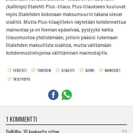
(kalliimpi)
Iltalehti Plus -tilaus. Plus-tilaukseen kuuluvat
myös Iltalehden kokonaan maksumuurin takana olevat
sisällöt. Mutta Plus-tilaajillekin näytetään kohdennettua
mainontaa ja on hieman epäselvää, pystyykö kahta
tilausmuotoa yhdistämään, jolloin pääsisi lukemaan
Iltalehden maksullista sisältöä, mutta välttämään
kohdennustietojensa välittämisen mainostajille.
EVÄSTEET
TRAFICOM
ILTALEHTI
SUOMI
MAINOKSET
YKSITYISYYS
1 KOMMENTTI
DeNiWar
10 kuukautta sitten
1/1