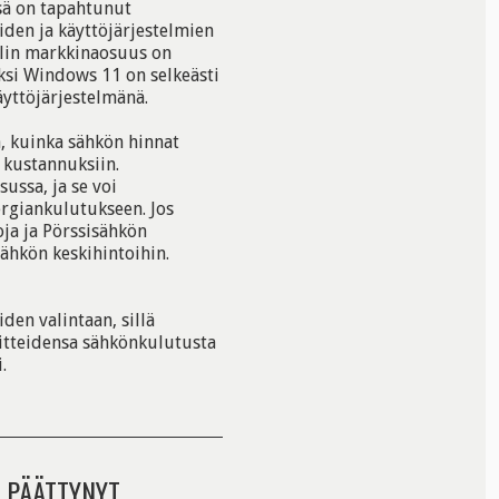
sä on tapahtunut
iden ja käyttöjärjestelmien
telin markkinaosuus on
ksi Windows 11 on selkeästi
äyttöjärjestelmänä.
, kuinka sähkön hinnat
 kustannuksiin.
ussa, ja se voi
rgiankulutukseen. Jos
oja ja Pörssisähkön
ähkön keskihintoihin.
den valintaan, sillä
aitteidensa sähkönkulutusta
.
 PÄÄTTYNYT