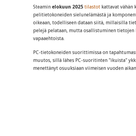
Steamin
elokuun 2025
tilastot
kattavat vähän 
pelitietokoneiden sielunelämästä ja komponent
oikeaan, todelliseen dataan siitä, millaisilla ti
pelejä pelataan, mutta osallistuminen tietojen
vapaaehtoista.
PC-tietokoneiden suorittimissa on tapahtuma
muutos, sillä lähes PC-suoritinten "ikuista" y
menettänyt osuuksiaan viimeisen vuoden aikana