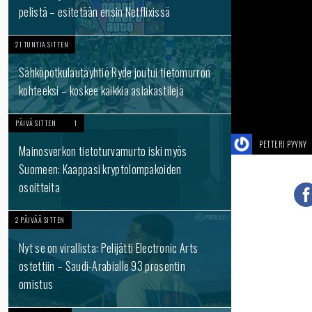
pelistä – esitetään ensin Netflixissä
21 TUNTIA SITTEN
Sähköpotkulautayhtiö Ryde joutui tietomurron
kohteeksi – koskee kaikkia asiakastilejä
PÄIVÄ SITTEN
1
PETTERI PYYNY
Mainosverkon tietoturvamurto iski myös
Suomeen: Kaappasi kryptolompakoiden
osoitteita
2 PÄIVÄÄ SITTEN
Nyt se on virallista: Pelijätti Electronic Arts
ostettiin – Saudi-Arabialle 93 prosentin
omistus