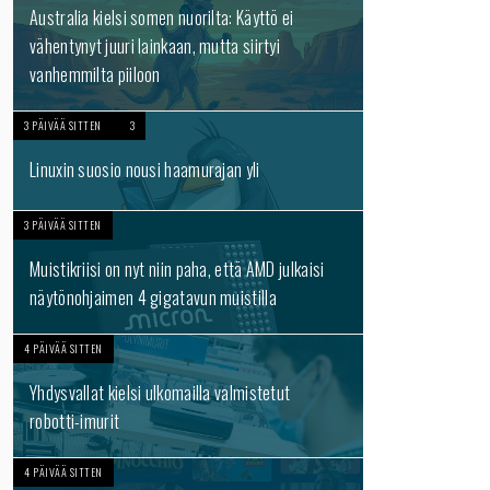
Australia kielsi somen nuorilta: Käyttö ei
vähentynyt juuri lainkaan, mutta siirtyi
vanhemmilta piiloon
3 PÄIVÄÄ SITTEN
3
Linuxin suosio nousi haamurajan yli
3 PÄIVÄÄ SITTEN
Muistikriisi on nyt niin paha, että AMD julkaisi
näytönohjaimen 4 gigatavun muistilla
4 PÄIVÄÄ SITTEN
Yhdysvallat kielsi ulkomailla valmistetut
robotti-imurit
4 PÄIVÄÄ SITTEN