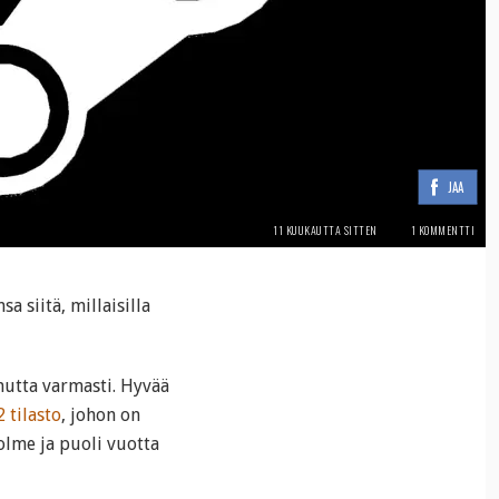
JAA
11 KUUKAUTTA SITTEN
1 KOMMENTTI
a siitä, millaisilla
mutta varmasti. Hyvää
 tilasto
, johon on
kolme ja puoli vuotta