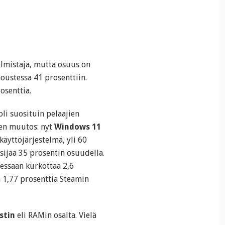
almistaja, mutta osuus on
oustessa 41 prosenttiin.
osenttia.
oli suosituin pelaajien
nen muutos: nyt
Windows 11
käyttöjärjestelmä, yli 60
sijaa 35 prosentin osuudella.
essaan kurkottaa 2,6
n 1,77 prosenttia Steamin
stin
eli RAMin osalta. Vielä