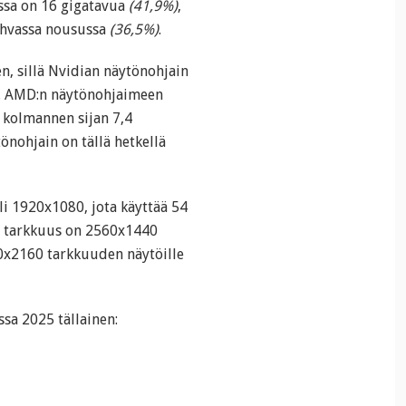
essa on 16 gigatavua
(41,9%)
,
vahvassa nousussa
(36,5%)
.
n, sillä Nvidian näytönohjain
ta. AMD:n näytönohjaimeen
a kolmannen sijan 7,4
önohjain on tällä hetkellä
li 1920x1080, jota käyttää 54
ön tarkkuus on 2560x1440
40x2160 tarkkuuden näytöille
ssa 2025 tällainen: