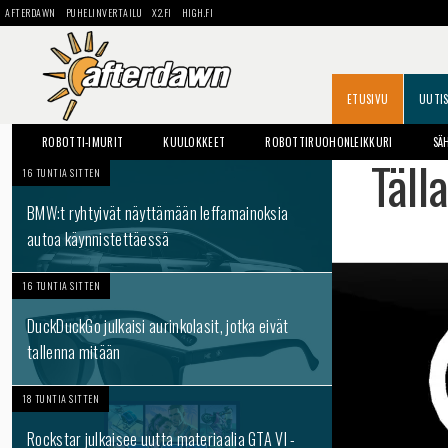
AFTERDAWN
PUHELINVERTAILU
X2.FI
HIGH.FI
ETUSIVU
UUTI
ROBOTTI-IMURIT
KUULOKKEET
ROBOTTIRUOHONLEIKKURI
SÄ
Täll
16 TUNTIA SITTEN
BMW:t ryhtyivät näyttämään leffamainoksia
autoa käynnistettäessä
16 TUNTIA SITTEN
DuckDuckGo julkaisi aurinkolasit, jotka eivät
tallenna mitään
18 TUNTIA SITTEN
Rockstar julkaisee uutta materiaalia GTA VI -