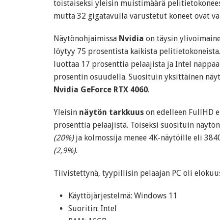
toistaiseksi yleisin muistimäärä pelitietokone
mutta 32 gigatavulla varustetut koneet ovat 
Näytönohjaimissa
Nvidia
on täysin ylivoimaine
löytyy 75 prosentista kaikista pelitietokoneis
luottaa 17 prosenttia pelaajista ja Intel nappa
prosentin osuudella. Suosituin yksittäinen näyt
Nvidia GeForce RTX 4060
.
Yleisin
näytön tarkkuus
on edelleen FullHD e
prosenttia pelaajista. Toiseksi suosituin näyt
(20%)
ja kolmossija menee 4K-näytöille eli 38
(2,9%)
.
Tiivistettynä, tyypillisin pelaajan PC oli elokuu
Käyttöjärjestelmä: Windows 11
Suoritin: Intel