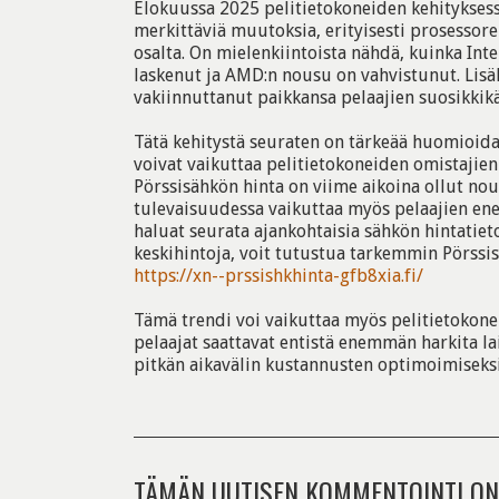
Elokuussa 2025 pelitietokoneiden kehitykses
merkittäviä muutoksia, erityisesti prosessore
osalta. On mielenkiintoista nähdä, kuinka In
laskenut ja AMD:n nousu on vahvistunut. Lisä
vakiinnuttanut paikkansa pelaajien suosikkik
Tätä kehitystä seuraten on tärkeää huomioida
voivat vaikuttaa pelitietokoneiden omistajien
Pörssisähkön hinta on viime aikoina ollut nous
tulevaisuudessa vaikuttaa myös pelaajien ene
haluat seurata ajankohtaisia sähkön hintatiet
keskihintoja, voit tutustua tarkemmin Pörssis
https://xn--prssishkhinta-gfb8xia.fi/
Tämä trendi voi vaikuttaa myös pelitietokonei
pelaajat saattavat entistä enemmän harkita l
pitkän aikavälin kustannusten optimoimiseksi
TÄMÄN UUTISEN KOMMENTOINTI ON