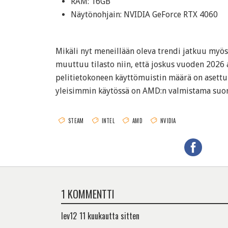
RAM: 16GB
Näytönohjain: NVIDIA GeForce RTX 4060
Mikäli nyt meneillään oleva trendi jatkuu myös
muuttuu tilasto niin, että joskus vuoden 2026 
pelitietokoneen käyttömuistin määrä on asettu
yleisimmin käytössä on AMD:n valmistama suor
STEAM
INTEL
AMD
NVIDIA
1 KOMMENTTI
lev12
11 kuukautta sitten