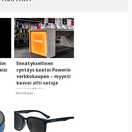
iin
Ennätyksellinen
aisi
ryntäys kaatoi Powerin
verkkokaupan – myynti
kasvoi silti satoja
prosentteja
AfterDawn