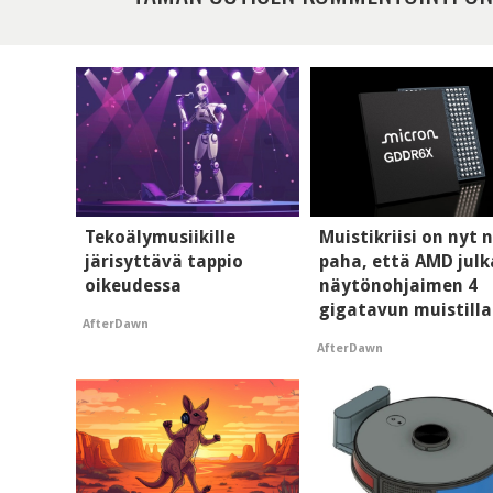
Tekoälymusiikille
Muistikriisi on nyt n
järisyttävä tappio
paha, että AMD julk
oikeudessa
näytönohjaimen 4
gigatavun muistilla
AfterDawn
AfterDawn