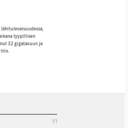
 lähitulevaisuudessa,
aikana tyypillisen
nut 32 gigatavuun ja
itin.
1/1