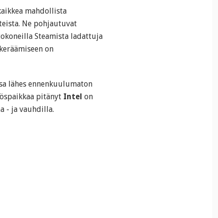
kaikkea mahdollista
eista. Ne pohjautuvat
etokoneilla Steamista ladattuja
 keräämiseen on
ssa lähes ennenkuulumaton
kköspaikkaa pitänyt
Intel
on
 - ja vauhdilla.