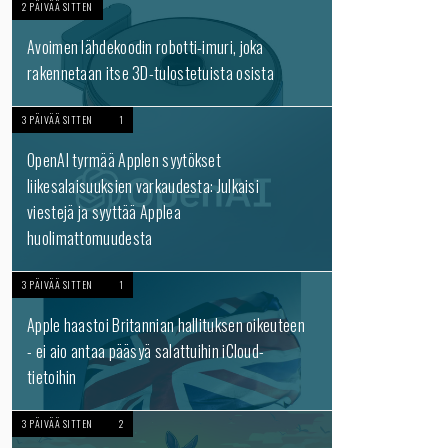
2 PÄIVÄÄ SITTEN
Avoimen lähdekoodin robotti-imuri, joka
rakennetaan itse 3D-tulostetuista osista
3 PÄIVÄÄ SITTEN
1
OpenAI tyrmää Applen syytökset
liikesalaisuuksien varkaudesta: Julkaisi
viestejä ja syyttää Applea
huolimattomuudesta
3 PÄIVÄÄ SITTEN
1
Apple haastoi Britannian hallituksen oikeuteen
- ei aio antaa pääsyä salattuihin iCloud-
tietoihin
3 PÄIVÄÄ SITTEN
2