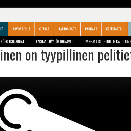
SET
ARVOSTELUT
OPPAAT
TARJOUKSET
PARHAAT
KESKUSTELU
HKÖPOTKULAUDAT
PARHAAT NÄYTÖNOHJAIMET
PARHAAT BLUETOOTH-KAIUTTIM
ainen on tyypillinen pelit