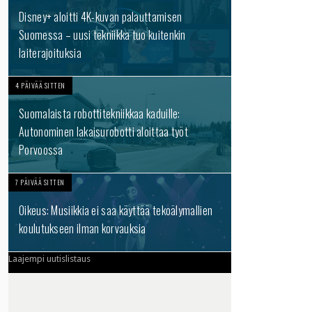
Disney+ aloitti 4K-kuvan palauttamisen
Suomessa – uusi tekniikka tuo kuitenkin
laiterajoituksia
4 PÄIVÄÄ SITTEN
Suomalaista robottitekniikkaa kaduille:
Autonominen lakaisurobotti aloittaa työt
Porvoossa
7 PÄIVÄÄ SITTEN
Oikeus: Musiikkia ei saa käyttää tekoälymallien
koulutukseen ilman korvauksia
Laajempi uutislistaus