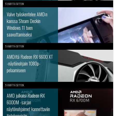
5 VUOTTA SITTEN
Valve työskentelee AMD:n
kanssa Steam Deckin
Windows 11 tuen
saavuttamiseksi
5 VUOTTA SITTEN
AMD:ltä Radeon RX 6600 XT
-näytönohjain 1080p-
pelaamiseen
5 VUOTTA SITTEN
AMD julkaisi Radeon RX
6000M -sarjan
näytönohjaimet kannettaviin
tietokoneisiin