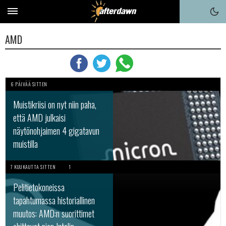
AMD
6 PÄIVÄÄ SITTEN
Muistikriisi on nyt niin paha,
että AMD julkaisi
näytönohjaimen 4 gigatavun
muistilla
7 KUUKAUTTA SITTEN
1
Pelitietokoneissa
tapahtumassa historiallinen
muutos: AMD:n suorittimet