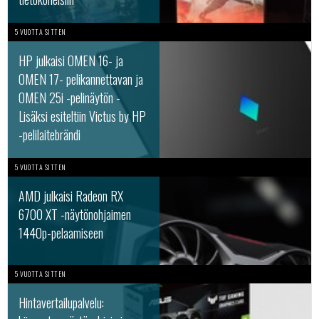
5 VUOTTA SITTEN
HP julkaisi OMEN 16- ja
OMEN 17- pelikannettavan ja
OMEN 25i -pelinäytön -
Lisäksi esiteltiin Victus by HP
-pelilaitebrändi
5 VUOTTA SITTEN
AMD julkaisi Radeon RX
6700 XT -näytönohjaimen
1440p-pelaamiseen
5 VUOTTA SITTEN
Hintavertailupalvelu: