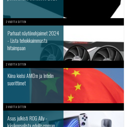
2 VUOTTA SITTEN
Parhaat näytönohjaimet 2024
- Lista tehokkaimmasta
hitaimpaan
2 VUOTTA SITTEN
Kiina kielsi AMD:n ja Intelin
suorittimet
3 VUOTTA SITTEN
Asus julkisti ROG Ally -
käsikonsolista edullisemman