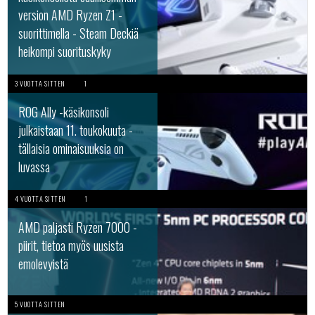
version AMD Ryzen Z1 -
suorittimella - Steam Deckiä
heikompi suorituskyky
3 VUOTTA SITTEN
1
ROG Ally -käsikonsoli
julkaistaan 11. toukokuuta -
tällaisia ominaisuuksia on
luvassa
4 VUOTTA SITTEN
1
AMD paljasti Ryzen 7000 -
piirit, tietoa myös uusista
emolevyistä
5 VUOTTA SITTEN