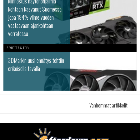
kiinnostus näytönohjaimia
kohtaan kasvanut Suomessa
jopa 194% viime vuoden
vastaavaan ajankohtaan
verratessa
6 VUOTTA SITTEN
3DMarkin uusi ennätys tehtiin
erikoisella tavalla
Vanhemmat artikkelit