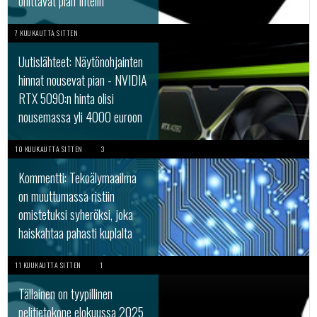
ohittavat pian Intelin
7 KUUKAUTTA SITTEN
Uutislähteet: Näytönohjainten
hinnat nousevat pian - NVIDIA
RTX 5090:n hinta olisi
nousemassa yli 4000 euroon
10 KUUKAUTTA SITTEN
3
Kommentti: Tekoälymaailma
on muuttumassa ristiin
omistetuksi syheröksi, joka
haiskahtaa pahasti kuplalta
11 KUUKAUTTA SITTEN
1
Tällainen on tyypillinen
pelitietokone elokuussa 2025