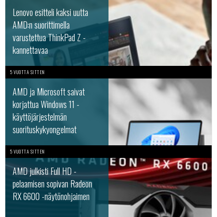
Lenovo esitteli kaksi uutta
AMD:n suorittimella
varustettua ThinkPad Z -
kannettavaa
5 VUOTTA SITTEN
AMD ja Microsoft saivat
korjattua Windows 11 -
käyttöjärjestelmän
suorituskykyongelmat
5 VUOTTA SITTEN
AMD julkisti Full HD -
pelaamisen sopivan Radeon
RX 6600 -näytönohjaimen