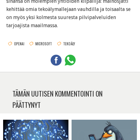
sinänsä on molempien yhtiöiden kilpailija: mainosjätti
kehittää omia tekoälymallejaan vauhdilla ja toisaalta se
on myös yksi kolmesta suuresta pilvipalveluiden
tarjoajista maailmassa.
OPENAI
MICROSOFT
TEKOÄLY
TÄMÄN UUTISEN KOMMENTOINTI ON
PÄÄTTYNYT