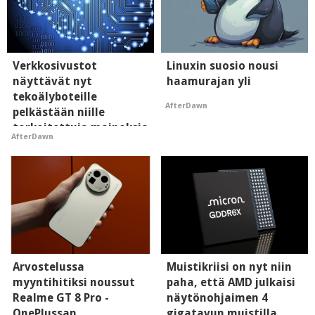
Verkkosivustot
Linuxin suosio nousi
näyttävät nyt
haamurajan yli
tekoälyboteille
AfterDawn
pelkästään niille
tarkoitettuja mainoksia
AfterDawn
- vaikuttaa tekoälyn
mielikuvaan brändistä
Arvostelussa
Muistikriisi on nyt niin
myyntihitiksi noussut
paha, että AMD julkaisi
Realme GT 8 Pro -
näytönohjaimen 4
OnePlussan
gigatavun muistilla