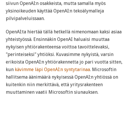
siivun OpenAI:n osakkeista, mutta samalla myös
yksinoikeuden käyttää OpenAI:n tekoälymalleja
pilvipalveluissaan.
OpenAI:ta hiertää tällä hetkellä nimenomaan kaksi asiaa
yhteistyössä. Ensinnäkin OpenAI haluaisi muuttaa
nykyisen yhtiörakenteensa voittoa tavoittelevaksi,
"perinteiseksi" yhtiöksi. Kuvasimme nykyistä, varsin
erikoista OpenAI:n yhtiörakennetta jo pari vuotta sitten,
kun
kävimme läpi OpenAI:n syntytarinaa
. Microsoftin
hallitsema äänimäärä nykyisessä OpenAI:n yhtiössä on
kuitenkin niin merkittävä, että yritysrakenteen
muuttaminen vaatii Microsoftin siunauksen.