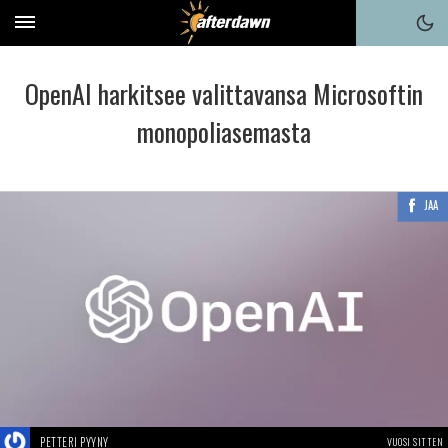
OpenAI harkitsee valittavansa Microsoftin
monopoliasemasta
JAA
PETTERI PYYNY
VUOSI SITTEN