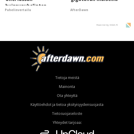
huippupuhelinten
AfterDawn
Puhelinvertailu
"perillinen"
Powered by HIGH.FI
Tietoja meistä
Mainonta
Ota yhteyttä
Käyttöehdot ja tietoa yksityisyydensuojasta
Tietosuojaseloste
Yhteydet tarjoaa: