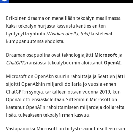
Erikoinen draama on meneillään tekoälyn maailmassa.
Kaksi tekoälyn hurjasta kasvusta kenties eniten
hyötynyttä yhtiötä
(Nvidian ohella, toki)
kiistelevät
kumppanuutensa ehdoista.
Draaman osapuolina ovat teknologiajätti
Microsoft
ja
ChatGPT:n
ansiosta tekoälybuumin aloittanut
OpenAI
.
Microsoft on OpenAI:n suurin rahoittaja ja Seattlen jätti
sijoitti OpenAI:hin miljardi dollaria jo vuosia ennen
ChatGPT:n syntyä, tarkalleen ottaen vuonna 2019, kun
OpenAI otti ensiaskeleitaan. Sittemmin Microsoft on
kaatanut OpenAI:n rahoittamiseen miljardeja dollareita
lisää, tukeakseen tekoälyfirman kasvua.
Vastapainoksi Microsoft on tietysti saanut itselleen ison