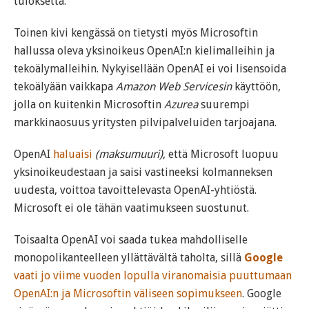
tuloksetta.
Toinen kivi kengässä on tietysti myös Microsoftin
hallussa oleva yksinoikeus OpenAI:n kielimalleihin ja
tekoälymalleihin. Nykyisellään OpenAI ei voi lisensoida
tekoälyään vaikkapa
Amazon Web Servicesin
käyttöön,
jolla on kuitenkin Microsoftin
Azurea
suurempi
markkinaosuus yritysten pilvipalveluiden tarjoajana.
OpenAI
haluaisi
(maksumuuri)
, että Microsoft luopuu
yksinoikeudestaan ja saisi vastineeksi kolmanneksen
uudesta, voittoa tavoittelevasta OpenAI-yhtiöstä.
Microsoft ei ole tähän vaatimukseen suostunut.
Toisaalta OpenAI voi saada tukea mahdolliselle
monopolikanteelleen yllättävältä taholta, sillä
Google
vaati jo viime vuoden lopulla viranomaisia puuttumaan
OpenAI:n ja Microsoftin väliseen sopimukseen
. Google