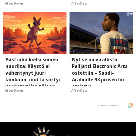
AfterDawn
AfterDawn
tekoälytauhkan
Australia kielsi somen
Nyt se on virallista:
nuorilta: Käyttö ei
Pelijätti Electronic Arts
vähentynyt juuri
ostettiin – Saudi-
lainkaan, mutta siirtyi
Arabialle 93 prosentin
vanhemmilta piiloon
omistus
AfterDawn
AfterDawn
Powered by HIGH.FI