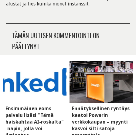
alustat ja ties kuinka monet instanssit.
TÄMÄN UUTISEN KOMMENTOINTI ON
PÄÄTTYNYT
Ensimmäinen eoms-
Ennätyksellinen ryntäys
palvelu lisäsi "Tämä
kaatoi Powerin
haiskahtaa AI-roskalta"
verkkokaupan – myynti
-napin, jolla voi
kasvoi silti satoja
ilmiantaa
prosentteja