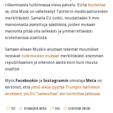
rikkomisesta tutkinnassa oleva palvelu. EU:ta
huolettaa
se, että Musk on vähentänyt Twitterin moderaattoreiden
merkittävästi. Samalla EU tutkii, noudattaako X mm.
mainonnasta asetettuja säädöksiä, joiden mukaan
mainonta pitää olla selkeästi ja ymmärrettävästi
erotettavissa sisällöstä.
Samaan aikaan Muskin alustaan tekemät muutokset
nostavat
tutkimusten mukaan
merkittävästi enemmän
republikaanien ja oikeiston ääntä esiin kuin muuta
sisältöä.
Myös
Facebookin
ja
Instagramin
omistaja
Meta
on
kertonut, että
yhtiö aikoo pyytää Trumpin hallinnon
avukseen, jos EU "vaikeuttaa" sen toimintaa jatkossa
.
FCC
SOSIAALINEN MEDIA
DSA
EUROOPAN UNIONI