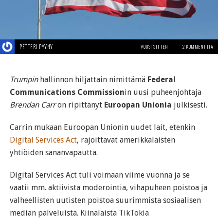
PETTERI PYYNY
VUOSI SITTEN
2 KOMMENTTIA
Trumpin
hallinnon hiljattain nimittämä
Federal
Communications Commission
in uusi puheenjohtaja
Brendan Carr
on ripittänyt
Euroopan Unionia
julkisesti.
Carrin mukaan Euroopan Unionin uudet lait, etenkin
Digital Services Act
, rajoittavat amerikkalaisten
yhtiöiden sananvapautta.
Digital Services Act tuli voimaan viime vuonna ja se
vaatii mm. aktiivista moderointia, vihapuheen poistoa ja
valheellisten uutisten poistoa suurimmista sosiaalisen
median palveluista. Kiinalaista TikTokia