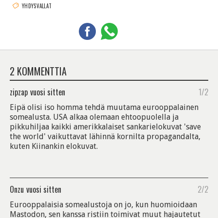
YHDYSVALLAT
2 KOMMENTTIA
zipzap
vuosi sitten
1/2
Eipä olisi iso homma tehdä muutama eurooppalainen
somealusta. USA alkaa olemaan ehtoopuolella ja
pikkuhiljaa kaikki amerikkalaiset sankarielokuvat 'save
the world' vaikuttavat lähinnä kornilta propagandalta,
kuten Kiinankin elokuvat.
Onzu
vuosi sitten
2/2
Eurooppalaisia somealustoja on jo, kun huomioidaan
Mastodon, sen kanssa ristiin toimivat muut hajautetut