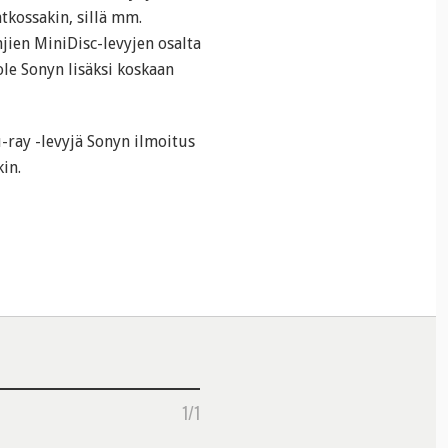
atkossakin, sillä mm.
jien MiniDisc-levyjen osalta
ole Sonyn lisäksi koskaan
-ray -levyjä Sonyn ilmoitus
in.
1/1