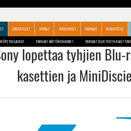
SET
ARVOSTELUT
OPPAAT
TARJOUKSET
PARHAAT
KESKUSTELU
HKÖPOTKULAUDAT
PARHAAT NÄYTÖNOHJAIMET
PARHAAT BLUETOOTH-KAIUTTIM
ony lopettaa tyhjien Blu-r
kasettien ja MiniDisci