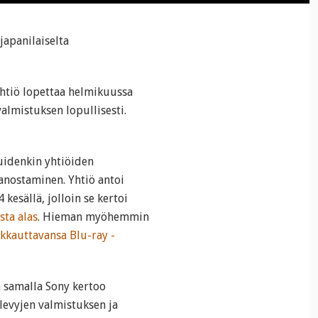
japanilaiselta
yhtiö lopettaa helmikuussa
almistuksen lopullisesti.
uidenkin yhtiöiden
anostaminen. Yhtiö antoi
esällä, jolloin se kertoi
sta alas
. Hieman myöhemmin
akkauttavansa Blu-ray -
 samalla Sony kertoo
-levyjen valmistuksen ja