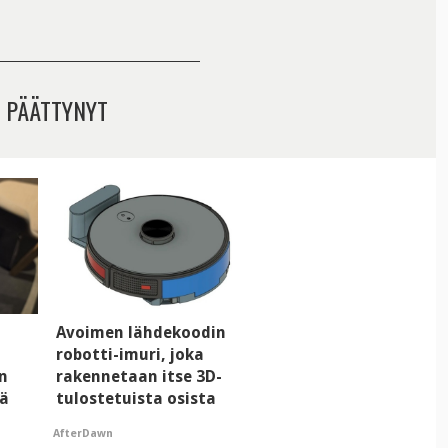
 PÄÄTTYNYT
Avoimen lähdekoodin
robotti-imuri, joka
n
rakennetaan itse 3D-
tä
tulostetuista osista
AfterDawn