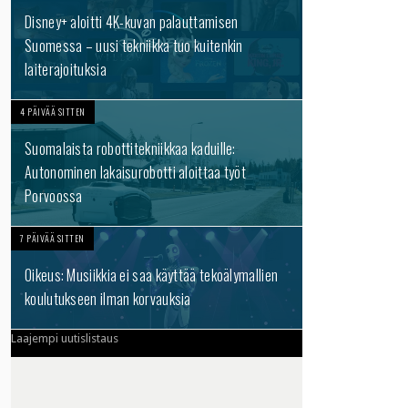
Disney+ aloitti 4K-kuvan palauttamisen
Suomessa – uusi tekniikka tuo kuitenkin
laiterajoituksia
4 PÄIVÄÄ SITTEN
Suomalaista robottitekniikkaa kaduille:
Autonominen lakaisurobotti aloittaa työt
Porvoossa
7 PÄIVÄÄ SITTEN
Oikeus: Musiikkia ei saa käyttää tekoälymallien
koulutukseen ilman korvauksia
Laajempi uutislistaus