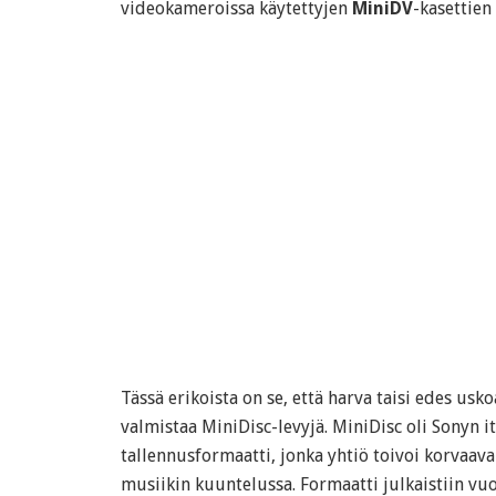
videokameroissa käytettyjen
MiniDV
-kasettien
Tässä erikoista on se, että harva taisi edes usko
valmistaa MiniDisc-levyjä. MiniDisc oli Sonyn i
tallennusformaatti, jonka yhtiö toivoi korvaa
musiikin kuuntelussa. Formaatti julkaistiin vuon