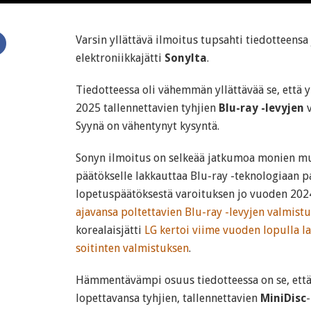
Varsin yllättävä ilmoitus tupsahti tiedotteensa 
elektroniikkajätti
Sonylta
.
Tiedotteessa oli vähemmän yllättävää se, että 
2025 tallennettavien tyhjien
Blu-ray -levyjen
v
Syynä on vähentynyt kysyntä.
Sonyn ilmoitus on selkeää jatkumoa monien m
päätökselle lakkauttaa Blu-ray -teknologiaan p
lopetuspäätöksestä varoituksen jo vuoden 2024 k
ajavansa poltettavien Blu-ray -levyjen valmistu
korealaisjätti
LG kertoi viime vuoden lopulla l
soitinten valmistuksen
.
Hämmentävämpi osuus tiedotteessa on se, että
lopettavansa tyhjien, tallennettavien
MiniDisc