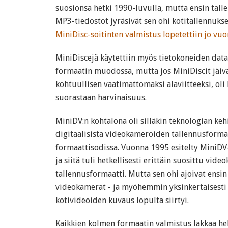
suosionsa hetki 1990-luvulla, mutta ensin talle
MP3-tiedostot jyräsivät sen ohi kotitallennuks
MiniDisc-soitinten valmistus lopetettiin jo vu
MiniDiscejä käytettiin myös tietokoneiden dat
formaatin muodossa, mutta jos MiniDiscit jäi
kohtuullisen vaatimattomaksi alaviitteeksi, ol
suorastaan harvinaisuus.
MiniDV:n kohtalona oli silläkin teknologian keh
digitaalisista videokameroiden tallennusform
formaattisodissa. Vuonna 1995 esitelty MiniDV-
ja siitä tuli hetkellisesti erittäin suosittu vid
tallennusformaatti. Mutta sen ohi ajoivat ensin 
videokamerat - ja myöhemmin yksinkertaisesti k
kotivideoiden kuvaus lopulta siirtyi.
Kaikkien kolmen formaatin valmistus lakkaa he