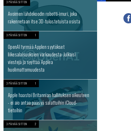
3 PÄIVÄÄ SITTEN
Avoimen lähdekoodin robotti-imuri, joka
rakennetaan itse 3D-tulostetuista osista
3 PÄIVÄÄ SITTEN
1
OpenAI tyrmää Applen syytökset
liikesalaisuuksien varkaudesta: Julkaisi
viestejä ja syyttää Applea
huolimattomuudesta
3 PÄIVÄÄ SITTEN
1
Apple haastoi Britannian hallituksen oikeuteen
- ei aio antaa pääsyä salattuihin iCloud-
tietoihin
3 PÄIVÄÄ SITTEN
2