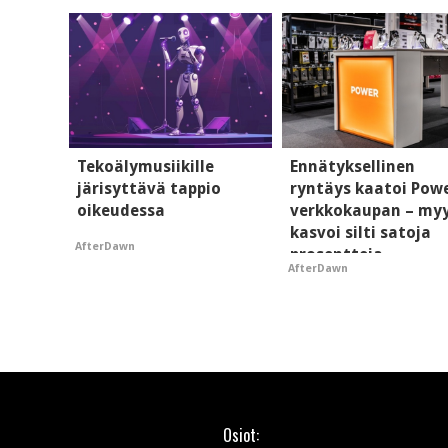
Tekoälymusiikille
Ennätyksellinen
järisyttävä tappio
ryntäys kaatoi Pow
oikeudessa
verkkokaupan – my
kasvoi silti satoja
AfterDawn
prosentteja
AfterDawn
Osiot: