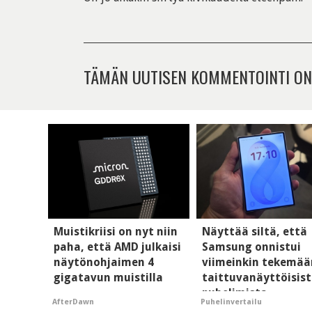
TÄMÄN UUTISEN KOMMENTOINTI ON
Muistikriisi on nyt niin
Näyttää siltä, että
paha, että AMD julkaisi
Samsung onnistui
näytönohjaimen 4
viimeinkin tekemää
gigatavun muistilla
taittuvanäyttöisis
puhelimista
AfterDawn
Puhelinvertailu
supersuosittuja