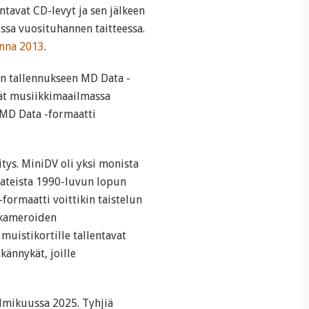
ntavat CD-levyt ja sen jälkeen
essa vuosituhannen taitteessa.
onna 2013
.
an tallennukseen MD Data -
vät musiikkimaailmassa
i MD Data -formaatti
itys. MiniDV oli yksi monista
aateista 1990-luvun lopun
formaatti voittikin taistelun
eokameroiden
muistikortille tallentavat
ännykät, joille
lmikuussa 2025. Tyhjiä