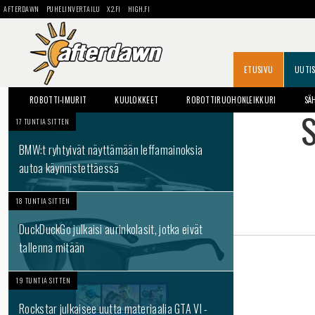
AFTERDAWN
PUHELINVERTAILU
X2.FI
HIGH.FI
ETUSIVU
UUTI
ROBOTTI-IMURIT
KUULOKKEET
ROBOTTIRUOHONLEIKKURI
SÄ
S
17 TUNTIA SITTEN
BMW:t ryhtyivät näyttämään leffamainoksia
autoa käynnistettäessä
18 TUNTIA SITTEN
DuckDuckGo julkaisi aurinkolasit, jotka eivät
tallenna mitään
19 TUNTIA SITTEN
Rockstar julkaisee uutta materiaalia GTA VI -