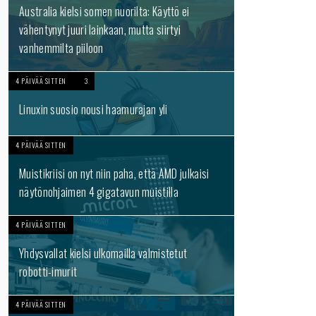
Australia kielsi somen nuorilta: Käyttö ei
vähentynyt juuri lainkaan, mutta siirtyi
vanhemmilta piiloon
4 PÄIVÄÄ SITTEN
3
Linuxin suosio nousi haamurajan yli
4 PÄIVÄÄ SITTEN
Muistikriisi on nyt niin paha, että AMD julkaisi
näytönohjaimen 4 gigatavun muistilla
4 PÄIVÄÄ SITTEN
Yhdysvallat kielsi ulkomailla valmistetut
robotti-imurit
4 PÄIVÄÄ SITTEN