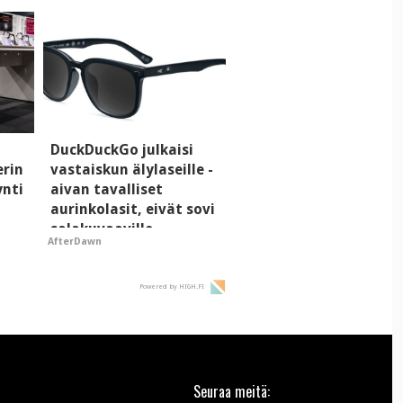
DuckDuckGo julkaisi
erin
vastaiskun älylaseille -
ynti
aivan tavalliset
aurinkolasit, eivät sovi
salakuvaaville
AfterDawn
hyypiöille
Powered by HIGH.FI
Seuraa meitä: