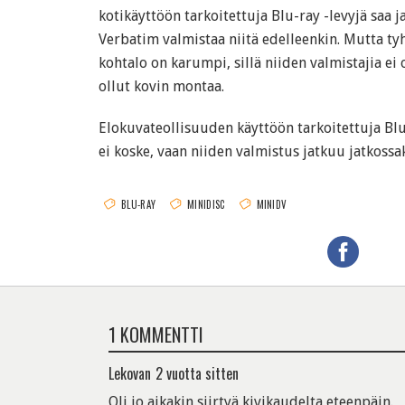
kotikäyttöön tarkoitettuja Blu-ray -levyjä saa j
Verbatim valmistaa niitä edelleenkin. Mutta tyh
kohtalo on karumpi, sillä niiden valmistajia ei 
ollut kovin montaa.
Elokuvateollisuuden käyttöön tarkoitettuja Blu
ei koske, vaan niiden valmistus jatkuu jatkossak
BLU-RAY
MINIDISC
MINIDV
1 KOMMENTTI
Lekovan
2 vuotta sitten
Oli jo aikakin siirtyä kivikaudelta eteenpäin.