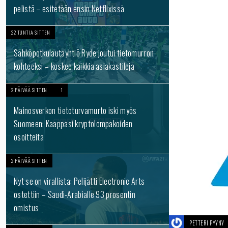
pelistä – esitetään ensin Netflixissä
22 TUNTIA SITTEN
Sähköpotkulautayhtiö Ryde joutui tietomurron
kohteeksi – koskee kaikkia asiakastilejä
2 PÄIVÄÄ SITTEN
1
Mainosverkon tietoturvamurto iski myös
Suomeen: Kaappasi kryptolompakoiden
osoitteita
2 PÄIVÄÄ SITTEN
Nyt se on virallista: Pelijätti Electronic Arts
ostettiin – Saudi-Arabialle 93 prosentin
omistus
PETTERI PYYNY