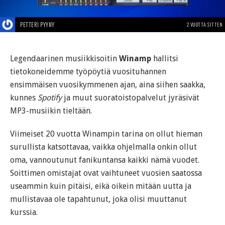
PETTERI PYYNY
2 VUOTTA SITTEN
Legendaarinen musiikkisoitin
Winamp
hallitsi
tietokoneidemme työpöytiä vuosituhannen
ensimmäisen vuosikymmenen ajan, aina siihen saakka,
kunnes
Spotify
ja muut suoratoistopalvelut jyräsivät
MP3-musiikin tieltään.
Viimeiset 20 vuotta Winampin tarina on ollut hieman
surullista katsottavaa, vaikka ohjelmalla onkin ollut
oma, vannoutunut fanikuntansa kaikki nämä vuodet.
Soittimen omistajat ovat vaihtuneet vuosien saatossa
useammin kuin pitäisi, eikä oikein mitään uutta ja
mullistavaa ole tapahtunut, joka olisi muuttanut
kurssia.