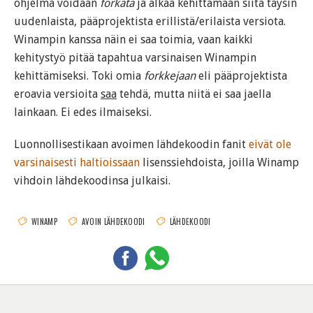
ohjelma voidaan
forkata
ja alkaa kehittämään siitä täysin
uudenlaista, pääprojektista erillistä/erilaista versiota.
Winampin kanssa näin ei saa toimia, vaan kaikki
kehitystyö pitää tapahtua varsinaisen Winampin
kehittämiseksi. Toki omia
forkkejaan
eli pääprojektista
eroavia versioita
saa
tehdä, mutta niitä ei saa jaella
lainkaan. Ei edes ilmaiseksi.
Luonnollisestikaan avoimen lähdekoodin fanit
eivät ole
varsinaisesti haltioissaan
lisenssiehdoista, joilla Winamp
vihdoin lähdekoodinsa julkaisi.
WINAMP
AVOIN LÄHDEKOODI
LÄHDEKOODI