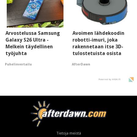
Arvostelussa Samsung
Avoimen lähdekoodin
Galaxy S26 Ultra -
robotti-imuri, joka
Melkein täydellinen
rakennetaan itse 3D-
työjuhta
tulostetuista osista
Puhelinvertailu
AfterDawn
Powered by HIGH.FI
Tietoja meistä