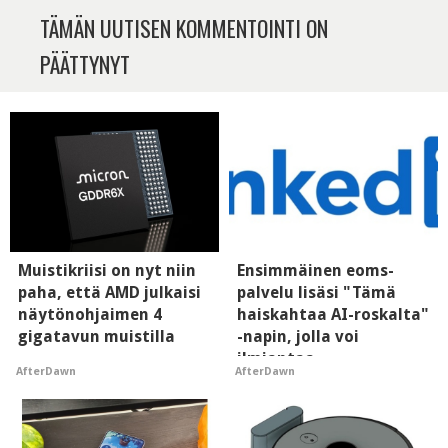
TÄMÄN UUTISEN KOMMENTOINTI ON
PÄÄTTYNYT
Muistikriisi on nyt niin
Ensimmäinen eoms-
paha, että AMD julkaisi
palvelu lisäsi "Tämä
näytönohjaimen 4
haiskahtaa AI-roskalta"
gigatavun muistilla
-napin, jolla voi
ilmiantaa
AfterDawn
AfterDawn
tekoälytauhkan