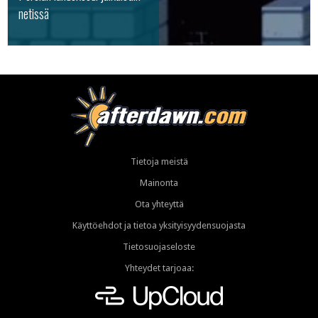
netissä
Tietoja meistä
Mainonta
Ota yhteyttä
Käyttöehdot ja tietoa yksityisyydensuojasta
Tietosuojaseloste
Yhteydet tarjoaa: