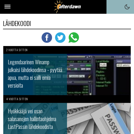
LÄHDEKOODI
2 VUOTTA SITTEN
Legendaarinen Winamp
julkaisi lähdekoodinsa - pyytää
apua, mutta ei salli omia
versioita
4 VUOTTA SITTEN
Hyökkääjä vei osan
salasanojen hallintaohjelma
LastPassin lähdekoodista