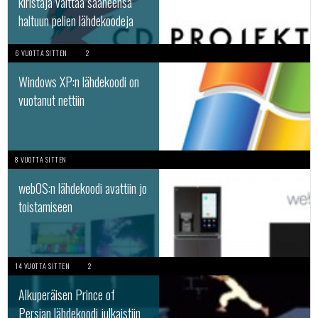
kiristäjä väittää saaneensa
haltuun pelien lähdekoodeja
6 VUOTTA SITTEN
2
Windows XP:n lähdekoodi on
vuotanut nettiin
8 VUOTTA SITTEN
webOS:n lähdekoodi avattiin jo
toistamiseen
14 VUOTTA SITTEN
2
Alkuperäisen Prince of
Persian lähdekoodi julkaistiin