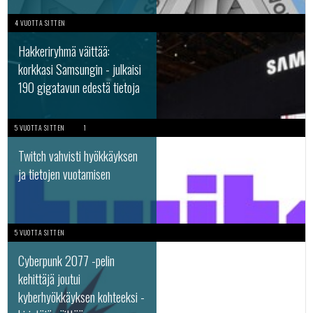
4 VUOTTA SITTEN
Hakkeriryhmä väittää:
korkkasi Samsungin - julkaisi
190 gigatavun edestä tietoja
5 VUOTTA SITTEN
1
Twitch vahvisti hyökkäyksen
ja tietojen vuotamisen
5 VUOTTA SITTEN
Cyberpunk 2077 -pelin
kehittäjä joutui
kyberhyökkäyksen kohteeksi -