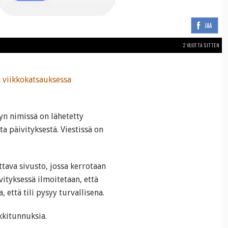
JAA
2 VUOTTA SITTEN
n
viikkokatsauksessa
yn nimissä on lähetetty
a päivityksestä. Viestissä on
tava sivusto, jossa kerrotaan
vityksessä ilmoitetaan, että
 että tili pysyy turvallisena.
kkitunnuksia.