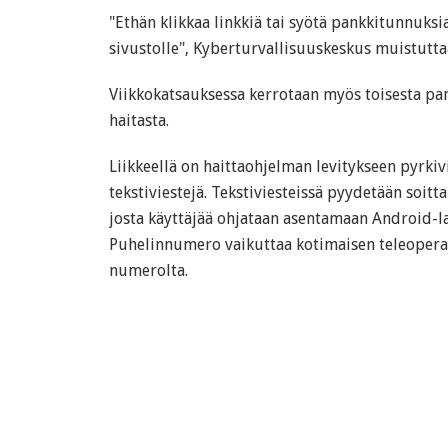
"Ethän klikkaa linkkiä tai syötä pankkitunnuksi
sivustolle", Kyberturvallisuuskeskus muistutta
Viikkokatsauksessa kerrotaan myös toisesta pa
haitasta.
Liikkeellä on haittaohjelman levitykseen pyrki
tekstiviestejä. Tekstiviesteissä pyydetään soi
josta käyttäjää ohjataan asentamaan Android-la
Puhelinnumero vaikuttaa kotimaisen teleoperaa
numerolta.