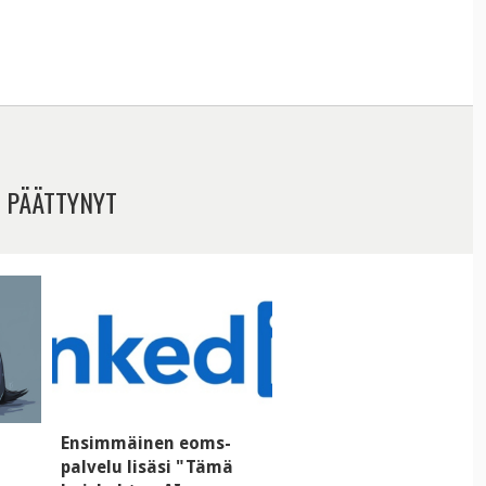
 PÄÄTTYNYT
i
Ensimmäinen eoms-
palvelu lisäsi "Tämä