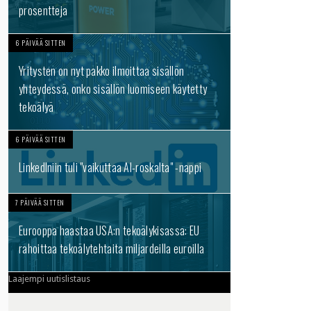
prosentteja
6 PÄIVÄÄ SITTEN
Yritysten on nyt pakko ilmoittaa sisällön
yhteydessä, onko sisällön luomiseen käytetty
tekoälyä
6 PÄIVÄÄ SITTEN
LinkedIniin tuli "vaikuttaa AI-roskalta" -nappi
7 PÄIVÄÄ SITTEN
Eurooppa haastaa USA:n tekoälykisassa: EU
rahoittaa tekoälytehtaita miljardeilla euroilla
Laajempi uutislistaus