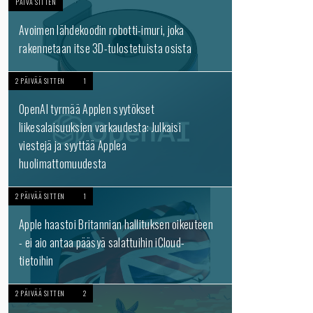
PÄIVÄ SITTEN
Avoimen lähdekoodin robotti-imuri, joka
rakennetaan itse 3D-tulostetuista osista
2 PÄIVÄÄ SITTEN
1
OpenAI tyrmää Applen syytökset
liikesalaisuuksien varkaudesta: Julkaisi
viestejä ja syyttää Applea
huolimattomuudesta
2 PÄIVÄÄ SITTEN
1
Apple haastoi Britannian hallituksen oikeuteen
- ei aio antaa pääsyä salattuihin iCloud-
tietoihin
2 PÄIVÄÄ SITTEN
2