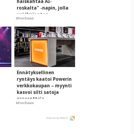
haiskahtaa AI-
roskalta" -napin, jolla
voi ilmiantaa
AfterDawn
tekoälytauhkan
Ennätyksellinen
ryntäys kaatoi Powerin
verkkokaupan – myynti
kasvoi silti satoja
prosentteja
AfterDawn
Powered by HIGH.FI