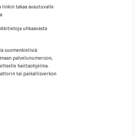
a linkin takaa avautuvalle
a.
nkkitietoja uhkaavasta
viä suomenkielisiä
ttamaan palvelunumeroon,
itteelle haittaohjelma.
ttorin tai paikallisverkon