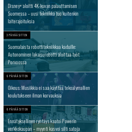
Disney+ aloitti 4K-kuvan palauttamisen
Suomessa – uusi tekniikka tuo kuitenkin
laiterajoituksia
3 PÄIVÄÄ SITTEN
Suomalaista robottitekniikkaa kaduille:
Autonominen lakaisurobotti aloittaa työt
Porvoossa
6 PÄIVÄÄ SITTEN
Oikeus: Musiikkia ei saa käyttää tekoälymallien
koulutukseen ilman korvauksia
6 PÄIVÄÄ SITTEN
Ennätyksellinen ryntäys kaatoi Powerin
verkkokaupan – myynti kasvoi silti satoja