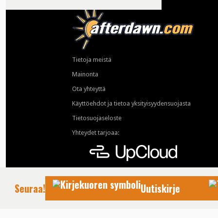
Tietoja meistä
Mainonta
Ota yhteyttä
Käyttöehdot ja tietoa yksityisyydensuojasta
Tietosuojaseloste
Yhteydet tarjoaa:
Seuraa!
Uutiskirje