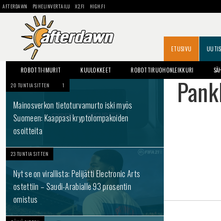
AFTERDAWN
PUHELINVERTAILU
X2.FI
HIGH.FI
ETUSIVU
UUTI
ROBOTTI-IMURIT
KUULOKKEET
ROBOTTIRUOHONLEIKKURI
SÄ
Pank
20 TUNTIA SITTEN
1
Mainosverkon tietoturvamurto iski myös
Suomeen: Kaappasi kryptolompakoiden
osoitteita
23 TUNTIA SITTEN
Nyt se on virallista: Pelijätti Electronic Arts
ostettiin – Saudi-Arabialle 93 prosentin
omistus