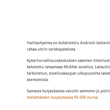
Haittaohjelma on kohdistettu Android-laitteille
rahaa uhrin verkkopankista.
Kyberturvallisuuskeskuksen saamien ilmoitust
kehotettu lataamaan McAfee-sovellus. Latauslin
tarkoitetun, sovelluskaupan ulkopuolelta lada
asentamista.
Samasta huijauksesta varoitti aiemmin jo polii
menettäneen huijauksessa 95 000 euroa
.