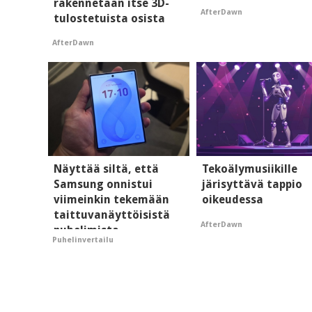
rakennetaan itse 3D-
AfterDawn
tulostetuista osista
AfterDawn
Näyttää siltä, että
Tekoälymusiikille
Samsung onnistui
järisyttävä tappio
viimeinkin tekemään
oikeudessa
taittuvanäyttöisistä
AfterDawn
puhelimista
Puhelinvertailu
supersuosittuja