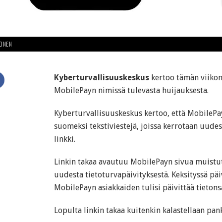
HONEN
Kyberturvallisuuskeskus
kertoo tämän viiko
MobilePayn nimissä tulevasta huijauksesta.
Kyberturvallisuuskeskus kertoo, että MobilePa
suomeksi tekstiviestejä, joissa kerrotaan uudest
linkki.
Linkin takaa avautuu MobilePayn sivua muistut
uudesta tietoturvapäivityksestä. Keksityssä päi
MobilePayn asiakkaiden tulisi päivittää tietonsa,
Lopulta linkin takaa kuitenkin kalastellaan pan