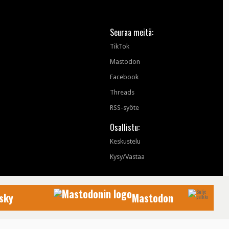
Seuraa meitä:
TikTok
Mastodon
Facebook
Threads
RSS-syöte
Osallistu:
Keskustelu
Kysy/Vastaa
sky
Mastodon