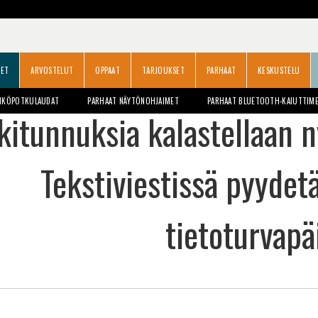
SET
ARVOSTELUT
OPPAAT
TARJOUKSET
PARHAAT
KESKUSTELU
HKÖPOTKULAUDAT
PARHAAT NÄYTÖNOHJAIMET
PARHAAT BLUETOOTH-KAIUTTIM
kitunnuksia kalastellaan n
Tekstiviestissä pyyde
tietoturvapä