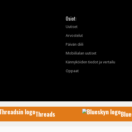
Osiot:
Uutiset
Arvostelut
Päivän diili
Mobiilialan uutiset
Kännyköiden tiedot ja vertailu
Oppaat
Threads
Blue
AfterDawn Oy
© 1999-2026