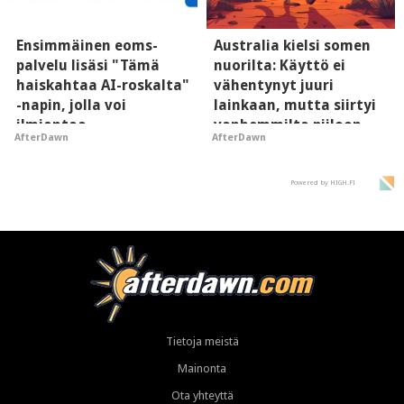
Ensimmäinen eoms-
Australia kielsi somen
palvelu lisäsi "Tämä
nuorilta: Käyttö ei
haiskahtaa AI-roskalta"
vähentynyt juuri
-napin, jolla voi
lainkaan, mutta siirtyi
ilmiantaa
vanhemmilta piiloon
AfterDawn
AfterDawn
tekoälytauhkan
Powered by HIGH.FI
Tietoja meistä
Mainonta
Ota yhteyttä