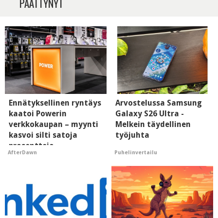
PÄÄTTYNYT
Ennätyksellinen ryntäys
Arvostelussa Samsung
kaatoi Powerin
Galaxy S26 Ultra -
verkkokaupan – myynti
Melkein täydellinen
kasvoi silti satoja
työjuhta
prosentteja
Puhelinvertailu
AfterDawn