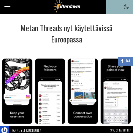
Metan Threads nyt käytettävissä
Euroopassa
JAA
JANNE YLI-KORHONEN
3 VUOTTA SITTEN