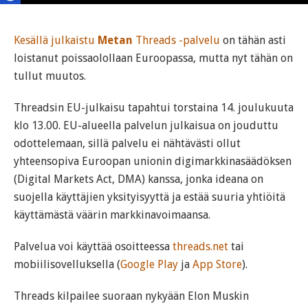
Kesällä julkaistu
Metan
Threads -palvelu
on tähän asti
loistanut poissaolollaan Euroopassa, mutta nyt tähän on
tullut muutos.
Threadsin EU-julkaisu tapahtui torstaina 14. joulukuuta
klo 13.00. EU-alueella palvelun julkaisua on jouduttu
odottelemaan, sillä palvelu ei nähtävästi ollut
yhteensopiva Euroopan unionin digimarkkinasäädöksen
(Digital Markets Act, DMA) kanssa, jonka ideana on
suojella käyttäjien yksityisyyttä ja estää suuria yhtiöitä
käyttämästä väärin markkinavoimaansa.
Palvelua voi käyttää osoitteessa
threads.net
tai
mobiilisovelluksella (
Google Play
ja
App Store
).
Threads kilpailee suoraan nykyään Elon Muskin