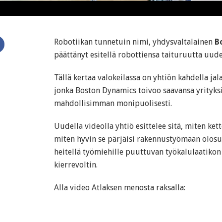
Robotiikan tunnetuin nimi, yhdysvaltalainen
B
päättänyt esitellä robottiensa taituruutta uude
Tällä kertaa valokeilassa on yhtiön kahdella jal
jonka Boston Dynamics toivoo saavansa yrityks
mahdollisimman monipuolisesti.
Uudella videolla yhtiö esittelee sitä, miten kett
miten hyvin se pärjäisi rakennustyömaan olosuh
heitellä työmiehille puuttuvan työkalulaatikon
kierrevoltin.
Alla video Atlaksen menosta raksalla: