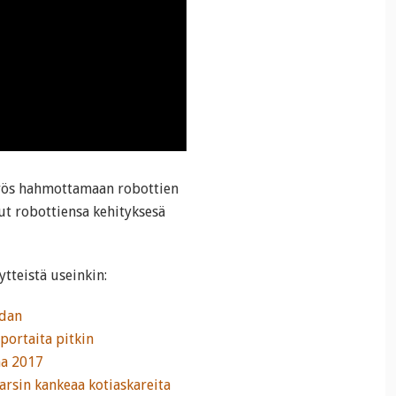
yös hahmottamaan robottien
sut robottiensa kehityksesä
tteistä useinkin:
adan
portaita pitkin
na 2017
arsin kankeaa kotiaskareita