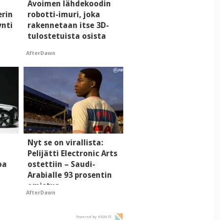
Avoimen lähdekoodin
erin
robotti-imuri, joka
ynti
rakennetaan itse 3D-
tulostetuista osista
AfterDawn
Nyt se on virallista:
Pelijätti Electronic Arts
oa
ostettiin – Saudi-
Arabialle 93 prosentin
omistus
AfterDawn
Powered by HIGH.FI