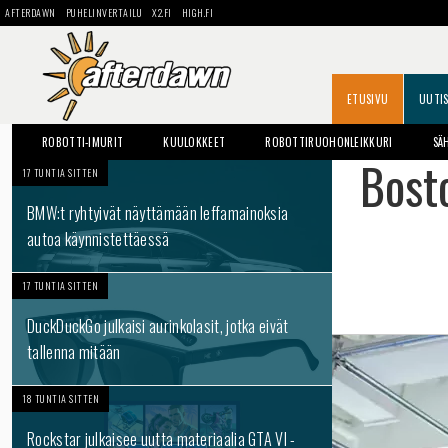
AFTERDAWN
PUHELINVERTAILU
X2.FI
HIGH.FI
ETUSIVU
UUTI
ROBOTTI-IMURIT
KUULOKKEET
ROBOTTIRUOHONLEIKKURI
SÄ
Bosto
17 TUNTIA SITTEN
BMW:t ryhtyivät näyttämään leffamainoksia
autoa käynnistettäessä
17 TUNTIA SITTEN
DuckDuckGo julkaisi aurinkolasit, jotka eivät
tallenna mitään
18 TUNTIA SITTEN
Rockstar julkaisee uutta materiaalia GTA VI -