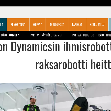
SET
ARVOSTELUT
OPPAAT
TARJOUKSET
PARHAAT
KESKUSTELU
HKÖPOTKULAUDAT
PARHAAT NÄYTÖNOHJAIMET
PARHAAT BLUETOOTH-KAIUTTIM
n Dynamicsin ihmisrobotti
raksarobotti heitt