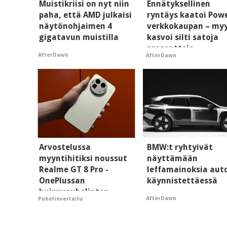
Muistikriisi on nyt niin
Ennätyksellinen
paha, että AMD julkaisi
ryntäys kaatoi Pow
näytönohjaimen 4
verkkokaupan – my
gigatavun muistilla
kasvoi silti satoja
prosentteja
AfterDawn
AfterDawn
Arvostelussa
BMW:t ryhtyivät
myyntihitiksi noussut
näyttämään
Realme GT 8 Pro -
leffamainoksia aut
OnePlussan
käynnistettäessä
huippupuhelinten
AfterDawn
Puhelinvertailu
"perillinen"