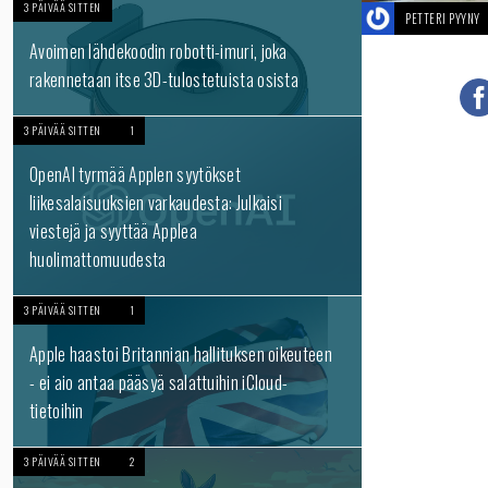
3 PÄIVÄÄ SITTEN
PETTERI PYYNY
Avoimen lähdekoodin robotti-imuri, joka
rakennetaan itse 3D-tulostetuista osista
3 PÄIVÄÄ SITTEN
1
OpenAI tyrmää Applen syytökset
liikesalaisuuksien varkaudesta: Julkaisi
viestejä ja syyttää Applea
huolimattomuudesta
3 PÄIVÄÄ SITTEN
1
Apple haastoi Britannian hallituksen oikeuteen
- ei aio antaa pääsyä salattuihin iCloud-
tietoihin
3 PÄIVÄÄ SITTEN
2