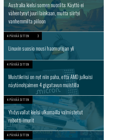
Australia kielsi somen nuorilta: Käyttö ei
vähentynyt juuri lainkaan, mutta siirtyi
vanhemmilta piiloon
4 PÄIVÄÄ SITTEN
3
Linuxin suosio nousi haamurajan yli
4 PÄIVÄÄ SITTEN
Muistikriisi on nyt niin paha, että AMD julkaisi
näytönohjaimen 4 gigatavun muistilla
4 PÄIVÄÄ SITTEN
Yhdysvallat kielsi ulkomailla valmistetut
robotti-imurit
4 PÄIVÄÄ SITTEN