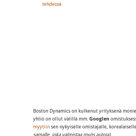
tehdessä
Boston Dynamics on kulkenut yrityksenä monien
yhtiö on ollut välillä mm.
Googlen
omistukses
myytiin
sen nykyiselle omistajalle, korealaisell
samalle, joka valmistaa myös autoja)
.