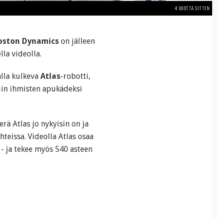
4 VUOTTA SITTEN
oston Dynamics
on jälleen
lla videolla.
alla kulkeva
Atlas
-robotti,
iin ihmisten apukädeksi
erä Atlas jo nykyisin on ja
teissa. Videolla Atlas osaa
 - ja tekee myös 540 asteen