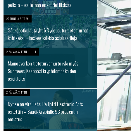
pelistä – esitetään ensin Netflixissä
22 TUNTIA SITTEN
Sähköpotkulautayhtiö Ryde joutui tietomurron
kohteeksi – koskee kaikkia asiakastilejä
2 PÄIVÄÄ SITTEN
1
Mainosverkon tietoturvamurto iski myös
Suomeen: Kaappasi kryptolompakoiden
osoitteita
2 PÄIVÄÄ SITTEN
Nyt se on virallista: Pelijätti Electronic Arts
ostettiin – Saudi-Arabialle 93 prosentin
omistus