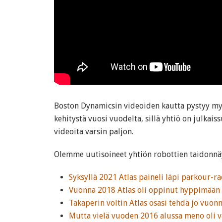
Boston Dynamicsin videoiden kautta pystyy m
kehitystä vuosi vuodelta, sillä yhtiö on julkais
videoita varsin paljon.
Olemme uutisoineet yhtiön robottien taidonnäy
Syksyllä 2021 Atlas paineli läpi parkour-r
Vuonna 2018 Atlas oli oppinut hyppimään 
Takaperin voltin Atlas osasi tehdä jo vuon
Mutta vielä vuoden 2016 alussa meno oli v