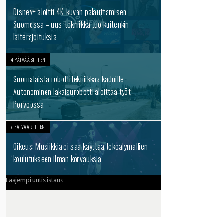
Disney+ aloitti 4K-kuvan palauttamisen
Suomessa – uusi tekniikka tuo kuitenkin
laiterajoituksia
4 PÄIVÄÄ SITTEN
Suomalaista robottitekniikkaa kaduille:
Autonominen lakaisurobotti aloittaa työt
Porvoossa
7 PÄIVÄÄ SITTEN
Oikeus: Musiikkia ei saa käyttää tekoälymallien
koulutukseen ilman korvauksia
Laajempi uutislistaus